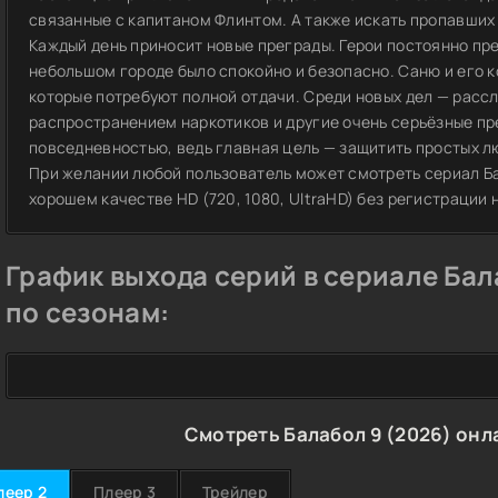
связанные с капитаном Флинтом. А также искать пропавших
Каждый день приносит новые преграды. Герои постоянно пр
небольшом городе было спокойно и безопасно. Саню и его 
которые потребуют полной отдачи. Среди новых дел — рассл
распространением наркотиков и другие очень серьёзные пре
повседневностью, ведь главная цель — защитить простых л
При желании любой пользователь может смотреть сериал Ба
хорошем качестве HD (720, 1080, UltraHD) без регистрации 
График выхода серий в сериале Бал
по сезонам:
Смотреть Балабол 9 (2026) онл
леер 2
Плеер 3
Трейлер