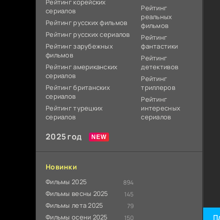
Рейтинг корейских
Рейтинг
сериалов
реальных
Рейтинг русских фильмов
фильмов
Рейтинг русских сериалов
Рейтинг
Рейтинг зарубежных
фантастики
фильмов
Рейтинг
Рейтинг американских
детективов
сериалов
Рейтинг
Рейтинг британских
триллеров
сериалов
Рейтинг
Рейтинг турецких
интересных
сериалов
сериалов
2025 год
Новинки
Фильмы 2025
894
Фильмы весны 2025
145
Фильмы лета 2025
79
Фильмы осени 2025
П
150