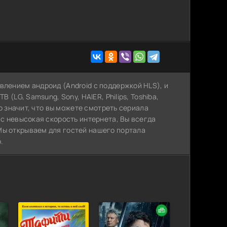
влением андроид (Android с поддержкой HLS), и
 (LG, Samsung, Sony, HAIER, Philips, Toshiba,
то значит, что вы можете cмотреть сериала
ас невысокая скорость интернета, Вы всегда
Мы открываем для гостей нашего портала
.