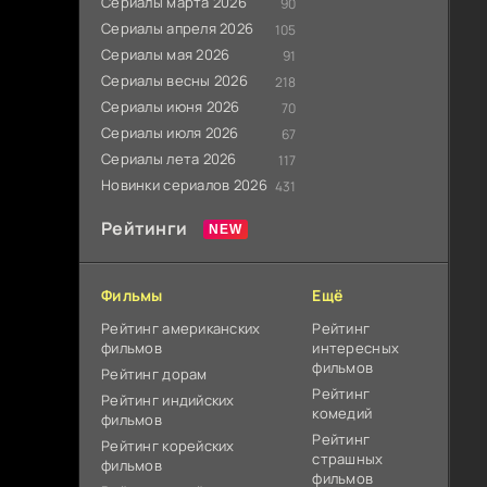
Сериалы марта 2026
90
Сериалы апреля 2026
105
Сериалы мая 2026
91
Сериалы весны 2026
218
Сериалы июня 2026
70
Сериалы июля 2026
67
Сериалы лета 2026
117
Новинки сериалов 2026
431
Рейтинги
Фильмы
Ещё
Рейтинг американских
Рейтинг
фильмов
интересных
фильмов
Рейтинг дорам
Рейтинг
Рейтинг индийских
комедий
фильмов
Рейтинг
Рейтинг корейских
страшных
фильмов
фильмов