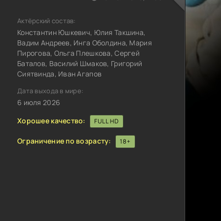
Актёрский состав:
Константин Юшкевич, Юлия Такшина,
Вадим Андреев, Инга Оболдина, Мария
Пирогова, Ольга Плешкова, Сергей
Баталов, Василий Шмаков, Григорий
Сиятвинда, Иван Агапов
Дата выхода в мире:
6 июля 2026
Хорошее качество:
FULL HD
Ограничение по возрасту:
18+