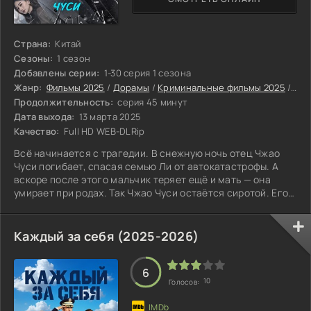
Страна:
Китай
Сезоны:
1 сезон
Добавлены серии:
1-30 серия 1 сезона
Жанр:
Фильмы 2025
/
Дорамы
/
Криминальные фильмы 2025
/
Дра
Продолжительность:
серия 45 минут
Дата выхода:
13 марта 2025
Качество:
Full HD WEB-DLRip
Всё начинается с трагедии. В снежную ночь отец Чжао
Чуси погибает, спасая семью Ли от автокатастрофы. А
вскоре после этого мальчик теряет ещё и мать — она
умирает при родах. Так Чжао Чуси остаётся сиротой. Его
берёт под опеку Ли Чэнцянь.
Каждый за себя (2025-2026)
6
10
Голосов: