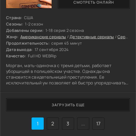
СМОТРЕТЬ ОНЛАЙН
Страна:
США
Сезоны:
1-2 сезон
Добавлены серии:
1-18 серия 2 сезона
Жанр:
Американские сериалы
/
Детективные сериалы
/
Сериалы 2025
Продолжительность:
серия 45 минут
Дата выхода:
17 сентября 2024
Качество:
Full HD WEBRip
Морган, мать-одиночка с тремя детьми, работает
уборщицей в полицейском участке. Однажды она
становится свидетельницей преступления. Ее
исключительный ум позволяет ей быстро упорядочивать
разные факты, и это не остается незамеченным - женщину
приглашают в качестве консультанта для работы над
расследованием.
ЗАГРУЗИТЬ ЕЩЕ
1
2
3
...
17