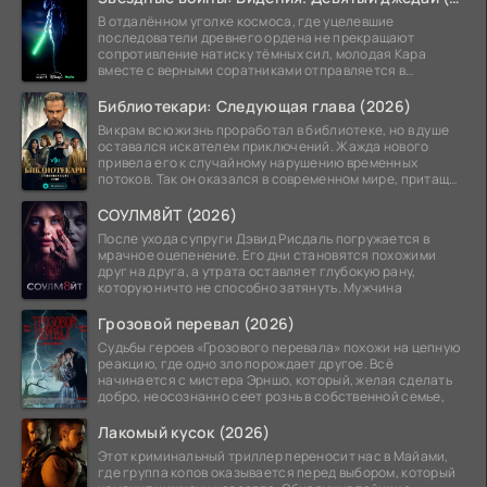
В отдалённом уголке космоса, где уцелевшие
последователи древнего ордена не прекращают
сопротивление натиску тёмных сил, молодая Кара
вместе с верными соратниками отправляется в
рискованный рейд.
Библиотекари: Следующая глава (2026)
Викрам всю жизнь проработал в библиотеке, но в душе
оставался искателем приключений. Жажда нового
привела его к случайному нарушению временных
потоков. Так он оказался в современном мире, притащив
за
СОУЛМ8ЙТ (2026)
После ухода супруги Дэвид Рисдаль погружается в
мрачное оцепенение. Его дни становятся похожими
друг на друга, а утрата оставляет глубокую рану,
которую ничто не способно затянуть. Мужчина
Грозовой перевал (2026)
Судьбы героев «Грозового перевала» похожи на цепную
реакцию, где одно зло порождает другое. Всё
начинается с мистера Эрншо, который, желая сделать
добро, неосознанно сеет рознь в собственной семье,
Лакомый кусок (2026)
Этот криминальный триллер переносит нас в Майами,
где группа копов оказывается перед выбором, который