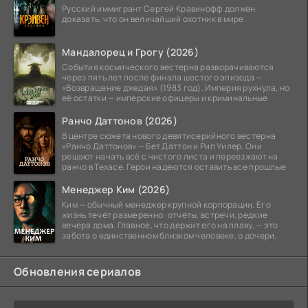
Русский иммигрант Сергей Кравинофф должен
доказать, что он величайший охотник в мире.
Мандалорец и Грогу (2026)
События космического вестерна разворачиваются
через пять лет после финала шестого эпизода —
«Возвращение джедая» (1983 год). Империя рухнула, но
её остатки — имперские офицеры и криминальные
Ранчо Даттонов (2026)
В центре сюжета нового девятисерийного вестерна
«Ранчо Даттонов» — Бет Даттон и Рип Уилер. Они
решают начать всё с чистого листа и переезжают на
ранчо в Техасе. Герои надеются оставить все прошлые
Менеджер Ким (2026)
Ким — обычный менеджер крупной корпорации. Его
жизнь течёт размеренно: отчёты, встречи, редкие
вечера дома. Главное, что держит его на плаву, — это
забота о единственном близком человеке, о дочери.
Обновления сериалов