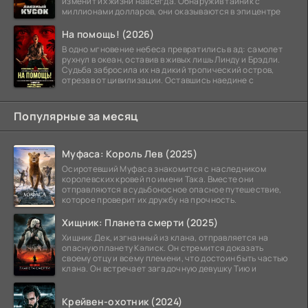
изменит их жизни навсегда. Обнаружив тайник с
миллионами долларов, они оказываются в эпицентре
На помощь! (2026)
В одно мгновение небеса превратились в ад: самолет
рухнул в океан, оставив в живых лишь Линду и Брэдли.
Судьба забросила их на дикий тропический остров,
отрезав от цивилизации. Оставшись наедине с
Популярные за месяц
Муфаса: Король Лев (2025)
Осиротевший Муфаса знакомится с наследником
королевских кровей по имени Така. Вместе они
отправляются в судьбоносное опасное путешествие,
которое проверит их дружбу на прочность.
Хищник: Планета смерти (2025)
Хищник Дек, изгнанный из клана, отправляется на
опасную планету Калиск. Он стремится доказать
своему отцу и всему племени, что достоин быть частью
клана. Он встречает загадочную девушку Тию и
Крейвен-охотник (2024)