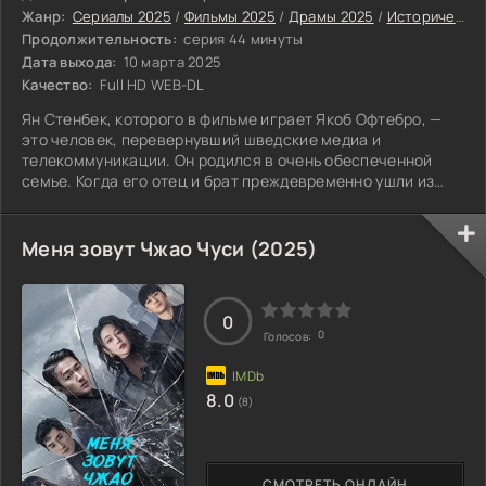
Жанр:
Сериалы 2025
/
Фильмы 2025
/
Драмы 2025
/
Исторические фильмы 2025
Продолжительность:
серия 44 минуты
Дата выхода:
10 марта 2025
Качество:
Full HD WEB-DL
Ян Стенбек, которого в фильме играет Якоб Офтебро, —
это человек, перевернувший шведские медиа и
телекоммуникации. Он родился в очень обеспеченной
семье. Когда его отец и брат преждевременно ушли из
жизни, Ян унаследовал огромную деловую империю.
Меня зовут Чжао Чуси (2025)
0
0
Голосов:
8.0
(8)
СМОТРЕТЬ ОНЛАЙН