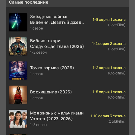
Самые последние
Звёздные войны:
1-8 серия 1 сезона
Видения. Девятый джедай
(LostFilm)
(2026)
1 сезон
Библиотекари:
1-4 серия 2 сезона
Следующая глава (2026)
(LostFilm)
1-2 сезон
Точка взрыва (2026)
1-2 серия 1 сезона
(Coldfilm)
1 сезон
Восхищение (2026)
1-5 серия 1 сезона
(Coldfilm)
1 сезон
Моя жизнь с мальчиками
1-10 серия 3 сезона
Уолтер (2023-2026)
(ColdFilm)
1-3 сезон