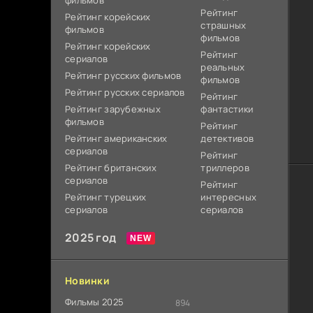
фильмов
Рейтинг
Рейтинг корейских
страшных
фильмов
фильмов
Рейтинг корейских
Рейтинг
сериалов
реальных
Рейтинг русских фильмов
фильмов
Рейтинг русских сериалов
Рейтинг
Рейтинг зарубежных
фантастики
фильмов
Рейтинг
Рейтинг американских
детективов
сериалов
Рейтинг
Рейтинг британских
триллеров
сериалов
Рейтинг
Рейтинг турецких
интересных
сериалов
сериалов
2025 год
Новинки
Фильмы 2025
894