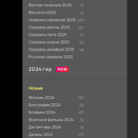
Фантастические 2025
72
Фэнтези 2025
72
Новинки сериалов 2025
329
Сериалы весны 2025
167
Сериалы лета 2025
47
Сериалы осени 2025
63
Сериалы декабря 2025
48
Русские сериалы 2025
2024 год
Новые
Фильмы 2024
797
Биографии 2024
26
Боевики 2024
197
Военные фильмы 2024
16
Детективы 2024
75
Драмы 2024
319