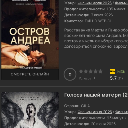
Жанр:
Фильмы июля 2026
/
Фильм
Продолжительность:
105 минут
Дата выхода:
3 июля 2026
Качество:
Full HD WEB-DL
Расставание Марты и Гвидо об
восьмилетнего сына Андреа. Мал
поэтому мысль о выборе кого‑то
договориться спокойно, взросл
обращаются в суд, чтобы решить
гасит их взаимные претензии —
шагом вытесняют разум, и сем
0
СМОТРЕТЬ ОНЛАЙН
5.7
1
Голосов:
(21)
Голоса нашей матери (
Страна:
США
Жанр:
Фильмы июня 2026
/
Фильм
Продолжительность:
93 минуты
Дата выхода:
20 июня 2026