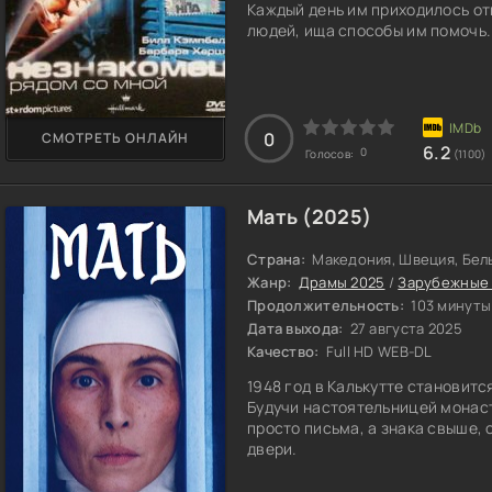
Каждый день им приходилось от
людей, ища способы им помочь.
0
СМОТРЕТЬ ОНЛАЙН
6.2
0
Голосов:
(1100)
Мать (2025)
Страна:
Македония, Швеция, Бель
Жанр:
Драмы 2025
/
Зарубежные 
Продолжительность:
103 минуты
Дата выхода:
27 августа 2025
Качество:
Full HD WEB-DL
1948 год в Калькутте становит
Будучи настоятельницей монаст
просто письма, а знака свыше,
двери.