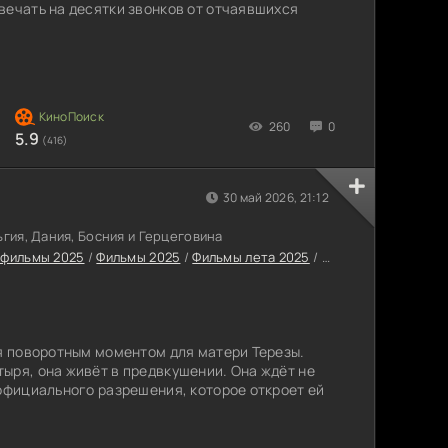
вечать на десятки звонков от отчаявшихся
260
0
5.9
(416)
30 май 2026, 21:12
гия, Дания, Босния и Герцеговина
фильмы 2025
/
Фильмы 2025
/
Фильмы лета 2025
/
Новинки кино 2025
ся поворотным моментом для матери Терезы.
ыря, она живёт в предвкушении. Она ждёт не
 официального разрешения, которое откроет ей