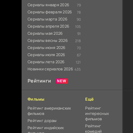
Сериалы января 2026
79
Сериалы февраля 2026
78
Сериалы марта 2026
90
Сериалы апреля 2026
105
Сериалы мая 2026
91
Сериалы весны 2026
218
Сериалы июня 2026
70
Сериалы июля 2026
67
Сериалы лета 2026
121
Новинки сериалов 2026
435
Рейтинги
Фильмы
Ещё
Рейтинг американских
Рейтинг
фильмов
интересных
фильмов
Рейтинг дорам
Рейтинг
Рейтинг индийских
комедий