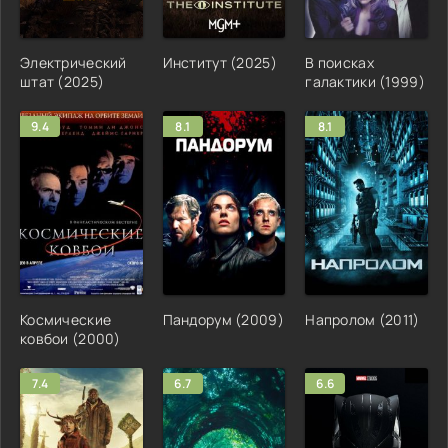
Электрический
Институт (2025)
В поисках
штат (2025)
галактики (1999)
9.4
8.1
8.1
Космические
Пандорум (2009)
Напролом (2011)
ковбои (2000)
7.4
6.7
6.6