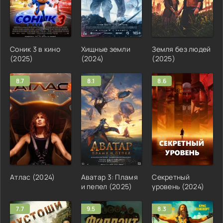
Соник 3 в кино
Хищные земли
Земля без людей
(2025)
(2024)
(2025)
8.7
8.1
8.6
Атлас (2024)
Аватар 3: Пламя
Секретный
и пепел (2025)
уровень (2024)
7.7
9.5
8.3