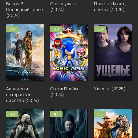
Веном 3:
Оно слушает
Проект «Конец
Последний танец
(2024)
света» (2026)
(2024)
8.5
8.9
8.9
Аквамен и
Соник Прайм
Ущелье (2025)
потерянное
(2024)
царство (2024)
9.5
8.1
7.8