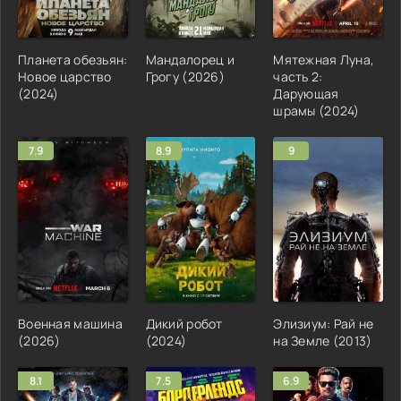
Планета обезьян:
Мандалорец и
Мятежная Луна,
Новое царство
Грогу (2026)
часть 2:
(2024)
Дарующая
шрамы (2024)
7.9
8.9
9
Военная машина
Дикий робот
Элизиум: Рай не
(2026)
(2024)
на Земле (2013)
8.1
7.5
6.9