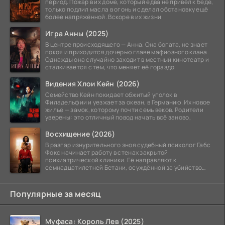
период. Пожар в их доме, который едва не привёл к беде,
только подлил масла в огонь и сделал обстановку ещё
более напряжённой. Вскоре в их жизни
Игра Анны (2025)
В центре происходящего — Анна. Она богата, не знает
покоя и приходится дочерью главе мафиозного клана.
Однажды она случайно заходит в местный кинотеатр и
сталкивается с тем, что меняет её гораздо
Видения Хлои Кейн (2026)
Семейство Кейн покидает обжитый уголок в
Филадельфии и уезжает за океан, в Германию. Их новое
жильё — замок, которому почти семь веков. Родители
уверены: это отличный повод начать всё заново,
Восхищение (2026)
В разгар изнурительного зноя судебный психолог Габс
Фокс начинает работу в стенах закрытой
психиатрической клиники. Её направляют к
семнадцатилетней Бетани, осуждённой за убийство
матери. Девушка
Популярные за месяц
Муфаса: Король Лев (2025)