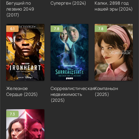
Бегущий по
Суперген (2024)
Калки, 2898 год
лезвию 2049
нашей эры (2024)
(2017)
6.1
7.8
7.8
Железное
Сюрреалистическая
Компаньон
Сердце (2025)
недвижимость
(2025)
(2025)
7.3