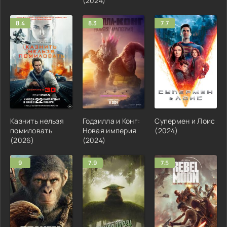
(2024)
8.4
8.3
7.7
Казнить нельзя
Годзилла и Конг:
Супермен и Лоис
помиловать
Новая империя
(2024)
(2026)
(2024)
9
7.9
7.5