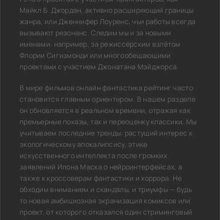
Майкл Б. Джордан, активно расширяющий границы
жанра, или Дженнифер Лоуренс, чьи работы всегда
вызывают резонанс. Следим мы и за новыми
именами: например, за режиссёрским взлётом
Флории Сигизмонди или многообещающими
проектами с участием Джонатана Мэйджорса.
В мире фильмов онлайн фантастика рейтинг часто
становится главным ориентиром. В нашем разделе
он обновляется в реальном времени, отражая как
премьерные показы, так и переоценку классики. Мы
учитываем последние тренды: растущий интерес к
экологическому апокалипсису, этике
искусственного интеллекта после громких
заявлений Илона Маска о нейроинтерфейсах, а
также к кроссоверам фантастики и хоррора. Не
обходим вниманием и скандалы, и триумфы — будь
то новая амбициозная экранизация комиксов или
проект, от которого отказался один стриминговый