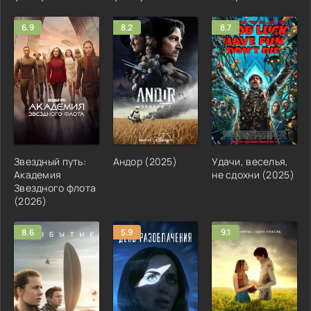
6.9
8.2
8.7
Звездный путь:
Андор (2025)
Удачи, веселья,
Академия
не сдохни (2025)
Звездного флота
(2026)
8.6
5.9
9.1