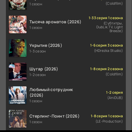
(Coldfilm)
1 сезон
1-33 серия 1 сезона
Тысяча ароматов (2026)
(Субтитры,
DubLik.TV, Light
1 сезон
Breeze)
Укрытие (2026)
1-6 серия 3 сезона
(HDrezka Studio)
1-3 сезон
Шугар (2026)
1-8 серия 2 сезона
(Coldfilm)
1-2 сезон
Любимый сотрудник
1-2 серия
(2026)
(AniDUB)
1 сезон
Стерлинг-Поинт (2026)
1-8 серия 1 сезона
(LE-Production)
1 сезон