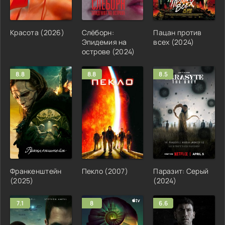
Красота (2026)
Слёборн:
Пацан против
Эпидемия на
всех (2024)
острове (2024)
8.8
8.8
8.5
Франкенштейн
Пекло (2007)
Паразит: Серый
(2025)
(2024)
7.1
8
6.6