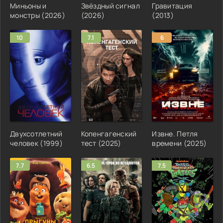
Миньоны и
Звёздный сигнал
Гравитация
монстры (2026)
(2026)
(2013)
10
7.1
6
Двухсотлетний
Копенгагенский
Извне. Петля
человек (1999)
тест (2025)
времени (2025)
7.7
6.5
7.5