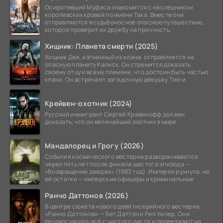
Осиротевший Муфаса знакомится с наследником
королевских кровей по имени Така. Вместе они
отправляются в судьбоносное опасное путешествие,
которое проверит их дружбу на прочность.
Хищник: Планета смерти (2025)
Хищник Дек, изгнанный из клана, отправляется на
опасную планету Калиск. Он стремится доказать
своему отцу и всему племени, что достоин быть частью
клана. Он встречает загадочную девушку Тию и
Крейвен-охотник (2024)
Русский иммигрант Сергей Кравинофф должен
доказать, что он величайший охотник в мире.
Мандалорец и Грогу (2026)
События космического вестерна разворачиваются
через пять лет после финала шестого эпизода —
«Возвращение джедая» (1983 год). Империя рухнула, но
её остатки — имперские офицеры и криминальные
Ранчо Даттонов (2026)
В центре сюжета нового девятисерийного вестерна
«Ранчо Даттонов» — Бет Даттон и Рип Уилер. Они
решают начать всё с чистого листа и переезжают на