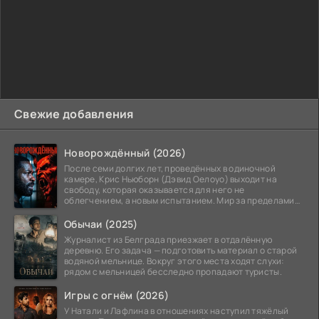
Свежие добавления
Новорождённый (2026)
После семи долгих лет, проведённых в одиночной
камере, Крис Ньюборн (Дэвид Оелоуо) выходит на
свободу, которая оказывается для него не
облегчением, а новым испытанием. Мир за пределами
тюремных стен
Обычаи (2025)
Журналист из Белграда приезжает в отдалённую
деревню. Его задача — подготовить материал о старой
водяной мельнице. Вокруг этого места ходят слухи:
рядом с мельницей бесследно пропадают туристы.
Игры с огнём (2026)
У Натали и Лафлина в отношениях наступил тяжёлый