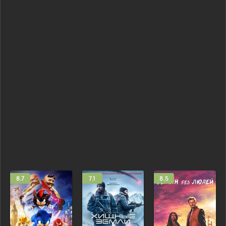
8.7
7.1
8.5