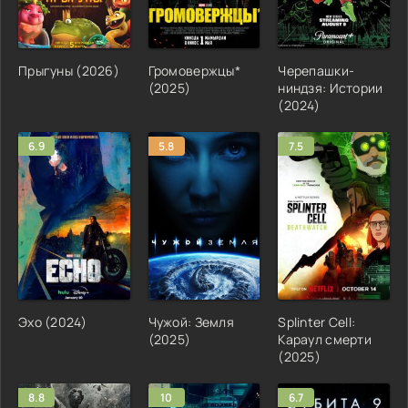
Прыгуны (2026)
Громовержцы*
Черепашки-
(2025)
ниндзя: Истории
(2024)
6.9
5.8
7.5
Эхо (2024)
Чужой: Земля
Splinter Cell:
(2025)
Караул смерти
(2025)
8.8
10
6.7