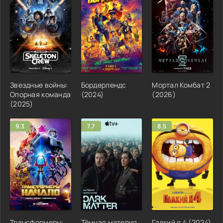
Звездные войны:
Бордерлендс
Мортал Комбат 2
Опорная команда
(2024)
(2026)
(2025)
9.3
7.7
8.5
Трансформеры:
Тёмная материя
Гадкий я 4 (2024)