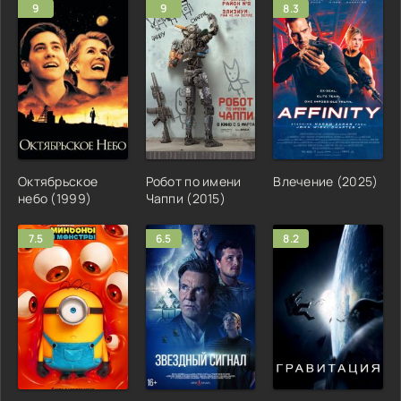
9
9
8.3
Октябрьское
Робот по имени
Влечение (2025)
небо (1999)
Чаппи (2015)
7.5
6.5
8.2