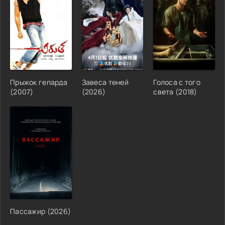
Прыжок гепарда
Завеса теней
Голоса с того
(2007)
(2026)
света (2018)
Пассажир (2026)