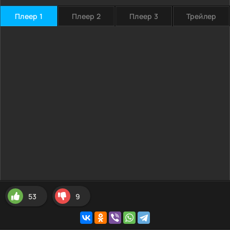
Плеер 1
Плеер 2
Плеер 3
Трейлер
53
9