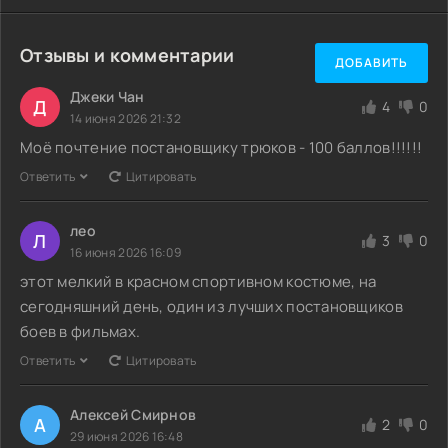
Отзывы и комментарии
ДОБАВИТЬ
Джеки Чан
Д
4
0
14 июня 2026 21:32
Моё почтение постановщику трюков - 100 баллов!!!!!!
Ответить
Цитировать
лео
Л
3
0
16 июня 2026 16:09
этот мелкий в красном спортивном костюме, на
сегодняшний день, один из лучших постановщиков
боев в фильмах.
Ответить
Цитировать
Алексей Смирнов
А
2
0
29 июня 2026 16:48