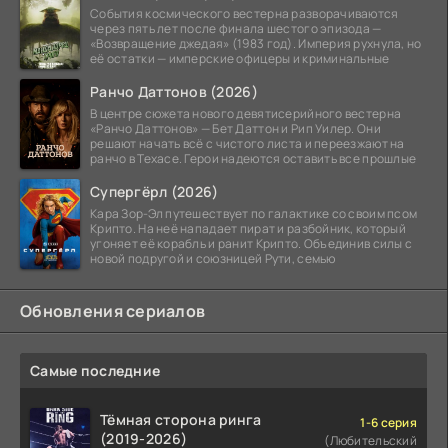
События космического вестерна разворачиваются
через пять лет после финала шестого эпизода —
«Возвращение джедая» (1983 год). Империя рухнула, но
её остатки — имперские офицеры и криминальные
Ранчо Даттонов (2026)
В центре сюжета нового девятисерийного вестерна
«Ранчо Даттонов» — Бет Даттон и Рип Уилер. Они
решают начать всё с чистого листа и переезжают на
ранчо в Техасе. Герои надеются оставить все прошлые
Супергёрл (2026)
Кара Зор-Эл путешествует по галактике со своим псом
Крипто. На неё нападает пират и разбойник, который
угоняет её корабль и ранит Крипто. Объединив силы с
новой подругой и союзницей Рути, семью
Обновления сериалов
Самые последние
Тёмная сторона ринга
1-6 серия
(2019-2026)
(Любительский