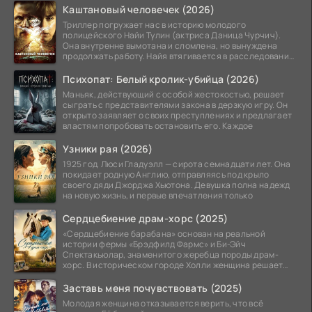
Каштановый человечек (2026)
Триллер погружает нас в историю молодого
полицейского Найи Тулин (актриса Даница Чурчич).
Она внутренне вымотана и сломлена, но вынуждена
продолжать работу. Найя втягивается в расследование
жуткого
Психопат: Белый кролик-убийца (2026)
Маньяк, действующий с особой жестокостью, решает
сыграть с представителями закона в дерзкую игру. Он
открыто заявляет о своих преступлениях и предлагает
властям попробовать остановить его. Каждое
Узники рая (2026)
1925 год. Люси Гладуэлл — сирота семнадцати лет. Она
покидает родную Англию, отправляясь под крыло
своего дяди Джорджа Хьютона. Девушка полна надежд
на новую жизнь, и первые впечатления только
Сердцебиение драм-хорс (2025)
«Сердцебиение барабана» основан на реальной
истории фермы «Брэдфилд Фармс» и Би-Эйч
Спектакьюлар, знаменитого жеребца породы драм-
хорс. В историческом городе Холли женщина решает
заняться разведением
Заставь меня почувствовать (2025)
Молодая женщина отказывается верить, что всё