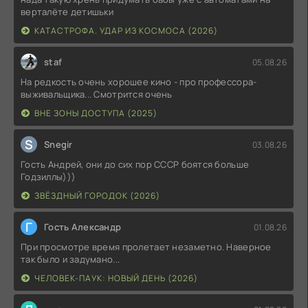
верталёте детишьки
КАТАСТРОФА. УДАР ИЗ КОСМОСА (2026)
staf
05.08.26
На редкость очень хорошее кино - про профессора-
выживальщика... Смотрится очень
ВНЕ ЗОНЫ ДОСТУПА (2025)
S
Snegir
03.08.26
Гость Андрей, они до сих пор СССР боятся больше
Годзиллы)))
ЗВЁЗДНЫЙ ГОРОДОК (2026)
Г
Гость Александр
01.08.26
При просмотре время пролетает незаметно. Наверное
так было и задумано...
ЧЕЛОВЕК-ПАУК: НОВЫЙ ДЕНЬ (2026)