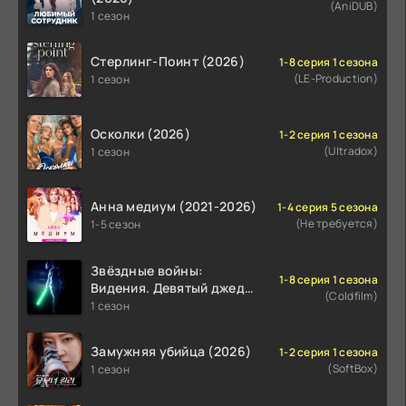
(AniDUB)
1 сезон
Стерлинг-Поинт (2026)
1-8 серия 1 сезона
(LE-Production)
1 сезон
Осколки (2026)
1-2 серия 1 сезона
(Ultradox)
1 сезон
Анна медиум (2021-2026)
1-4 серия 5 сезона
(Не требуется)
1-5 сезон
Звёздные войны:
1-8 серия 1 сезона
Видения. Девятый джедай
(Coldfilm)
(2026)
1 сезон
Замужняя убийца (2026)
1-2 серия 1 сезона
(SoftBox)
1 сезон