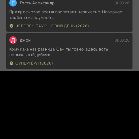
Г
Гость Александр
01.08.26
При просмотре время пролетает незаметно. Наверное
так было и задумано...
ЧЕЛОВЕК-ПАУК: НОВЫЙ ДЕНЬ (2026)
Д
джон
01.08.26
Кому кака наз разница, Сам ты говно, здесь есть
нормальный дубляж.
СУПЕРГЁРЛ (2026)