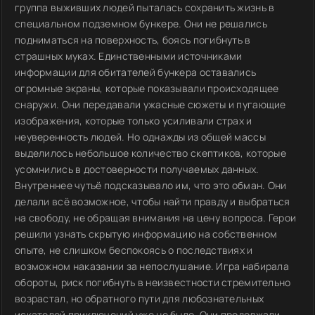
группа выживших людей пыталась сохранить жизнь в
специальном подземном бункере. Они не решались
подниматься на поверхность, боясь погибнуть в
страшных муках. Единственными источниками
информации для обитателей бункера оставались
огромные экраны, которые показывали происходящее
снаружи. Они передавали ужасные сюжеты и пугающие
изображения, которые только усиливали страх и
неуверенность людей. Но однажды из общей массы
выделилось небольшое количество скептиков, которые
усомнились в достоверности получаемых данных.
Внутреннее чутьё подсказывало им, что это обман. Они
делали всё возможное, чтобы найти правду и выбраться
на свободу, не обращая внимания на цену вопроса. Герои
решили узнать скрытую информацию на собственном
опыте, не слишком беспокоясь о последствиях и
возможном наказании за непослушание. Игра набирала
обороты, риск погибнуть в неизвестности стремительно
возрастал, но обратного пути для любознательных
искателей приключений уже не было. Они продолжали