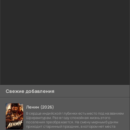
Свежие добавления
Ленин (2026)
В сердце индийской глубинки есть место под названием
Шрирампурам. Раз в году спокойная жизнь этого
поселения преображается. На смену мирным будням
приходит старинный праздник, в котором нет места