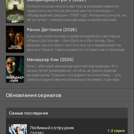
События космического вестерна разворачиваются
через пять лет после финала шестого эпизода —
«Возвращение джедая» (1983 год). Империя рухнула, но
её остатки — имперские офицеры и криминальные
Ранчо Даттонов (2026)
В центре сюжета нового девятисерийного вестерна
«Ранчо Даттонов» — Бет Даттон и Рип Уилер. Они
решают начать всё с чистого листа и переезжают на
ранчо в Техасе. Герои надеются оставить все прошлые
Менеджер Ким (2026)
Ким — обычный менеджер крупной корпорации. Его
жизнь течёт размеренно: отчёты, встречи, редкие
вечера дома. Главное, что держит его на плаву, — это
забота о единственном близком человеке, о дочери.
Обновления сериалов
Самые последние
Любимый сотрудник
1-2 серия
(2026)