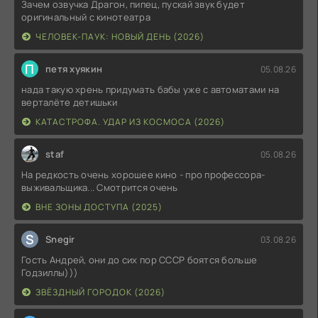
Зачем озвучка Драгон, пипец, пускай звук будет
оригинальный с кинотеатра
ЧЕЛОВЕК-ПАУК: НОВЫЙ ДЕНЬ (2026)
П
петя хуякин
05.08.26
нада такую хрень придумать бабы уже с автоматами на
верталёте детишьки
КАТАСТРОФА. УДАР ИЗ КОСМОСА (2026)
staf
05.08.26
На редкость очень хорошее кино - про профессора-
выживальщика... Смотрится очень
ВНЕ ЗОНЫ ДОСТУПА (2025)
S
Snegir
03.08.26
Гость Андрей, они до сих пор СССР боятся больше
Годзиллы)))
ЗВЁЗДНЫЙ ГОРОДОК (2026)