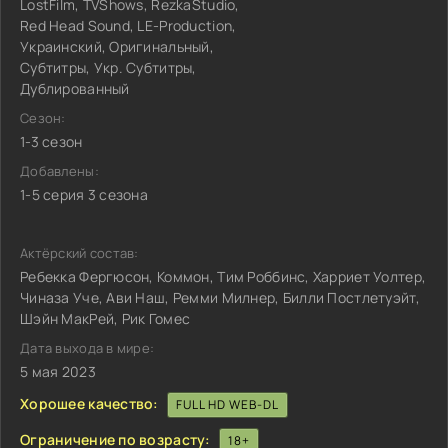
LostFilm, TVShows, RezkaStudio,
Red Head Sound, LE-Production,
Украинский, Оригинальный,
Субтитры, Укр. Субтитры,
Дублированный
Сезон:
1-3 сезон
Добавлены:
1-5 серия 3 сезона
Актёрский состав:
Ребекка Фергюсон, Коммон, Тим Роббинс, Харриет Уолтер,
Чиназа Уче, Ави Наш, Ремми Милнер, Билли Постлетуэйт,
Шэйн МакРей, Рик Гомес
Дата выхода в мире:
5 мая 2023
Хорошее качество:
FULL HD WEB-DL
Ограничение по возрасту:
18+