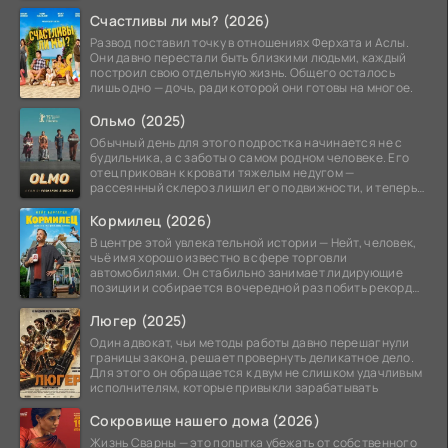
Счастливы ли мы? (2026)
Развод поставил точку в отношениях Ферхата и Аслы.
Они давно перестали быть близкими людьми, каждый
построил свою отдельную жизнь. Общего осталось
лишь одно — дочь, ради которой они готовы на многое.
Ольмо (2025)
Обычный день для этого подростка начинается не с
будильника, а с заботы о самом родном человеке. Его
отец прикован к кровати тяжелым недугом —
рассеянный склероз лишил его подвижности, и теперь
вся
Кормилец (2026)
В центре этой увлекательной истории — Нейт, человек,
чьё имя хорошо известно в сфере торговли
автомобилями. Он стабильно занимает лидирующие
позиции и собирается в очередной раз побить рекорд
продаж,
Люгер (2025)
Один адвокат, чьи методы работы давно перешагнули
границы закона, решает провернуть деликатное дело.
Для этого он обращается к двум не слишком удачливым
исполнителям, которые привыкли зарабатывать
Сокровище нашего дома (2026)
Жизнь Сварны — это попытка убежать от собственного