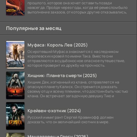
прошлого, которое она хочет оставить позади
навсегда. Пройдя через годы, когда её ремеслом было
выполнение заказов, от которых другие отказывались,
Популярные за месяц
Муфаса: Король Лев (2025)
Осиротевший Муфаса знакомится с наследником
королевских кровей по имени Така. Вместе они
отправляются в судьбоносное опасное путешествие,
которое проверит их дружбу на прочность.
Хищник: Планета смерти (2025)
Хищник Дек, изгнанный из клана, отправляется на
опасную планету Калиск. Он стремится доказать
своему отцу и всему племени, что достоин быть частью
клана. Он встречает загадочную девушку Тию и
Крейвен-охотник (2024)
Русский иммигрант Сергей Кравинофф должен
доказать, что он величайший охотник в мире.
Мандалорец и Грогу (2026)