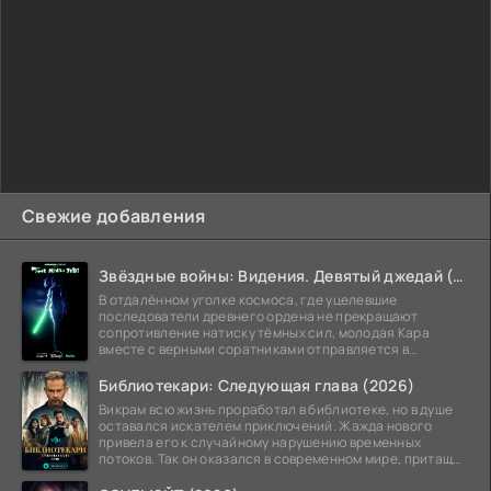
Свежие добавления
Звёздные войны: Видения. Девятый джедай (2026)
В отдалённом уголке космоса, где уцелевшие
последователи древнего ордена не прекращают
сопротивление натиску тёмных сил, молодая Кара
вместе с верными соратниками отправляется в
рискованный рейд.
Библиотекари: Следующая глава (2026)
Викрам всю жизнь проработал в библиотеке, но в душе
оставался искателем приключений. Жажда нового
привела его к случайному нарушению временных
потоков. Так он оказался в современном мире, притащив
за