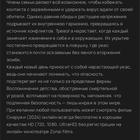
Члены семьи делают всё возможное, чтобы избежать
контакта с заражёнными и удержать вирус вдали от своей
обители. Однако давние обиды и растущее напряжение
подрывают их внутреннюю гармонию, превращаясь в
источник конфликтов. Тревога нарастает, когда каждый
замечает изменения в себе и в окружающих. Их укрытие
постепенно превращается в ловушку, где ужас
становится почти осязаемым без явного вторжения
зомби.
Каждый новый день приносит с собой нарастающий ужас,
ведь они начинают понимать, что опасность
подстерегает их не только за пределами фермы.
Воспоминания детства, обостренные смертельной
угрозой, всплывают на поверхность, напоминая, что
подлинная безопасность — лишь мираж в этом мире.
При желании любой пользователь может смотреть фильм
Снаружи (2024) онлайн всегда бесплатно в хорошем
качестве HD (720, 1080, UltraHD) без регистрации на
онлайн-кинотеатре Zona-films.