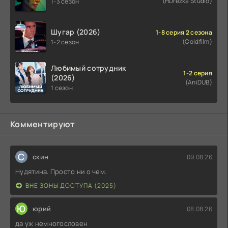
(HDrezka Studio)
1-3 сезон
Шугар (2026)
1-8 серия 2 сезона
(Coldfilm)
1-2 сезон
Любимый сотрудник
1-2 серия
(2026)
(AniDUB)
1 сезон
Комментируют
С
скин
09.08.26
Нудятина. Просто ни о чем.
ВНЕ ЗОНЫ ДОСТУПА (2025)
Ю
юрий
08.08.26
да уж немногословен