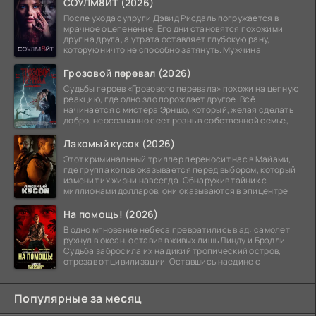
СОУЛМ8ЙТ (2026)
После ухода супруги Дэвид Рисдаль погружается в
мрачное оцепенение. Его дни становятся похожими
друг на друга, а утрата оставляет глубокую рану,
которую ничто не способно затянуть. Мужчина
Грозовой перевал (2026)
Судьбы героев «Грозового перевала» похожи на цепную
реакцию, где одно зло порождает другое. Всё
начинается с мистера Эрншо, который, желая сделать
добро, неосознанно сеет рознь в собственной семье,
Лакомый кусок (2026)
Этот криминальный триллер переносит нас в Майами,
где группа копов оказывается перед выбором, который
изменит их жизни навсегда. Обнаружив тайник с
миллионами долларов, они оказываются в эпицентре
На помощь! (2026)
В одно мгновение небеса превратились в ад: самолет
рухнул в океан, оставив в живых лишь Линду и Брэдли.
Судьба забросила их на дикий тропический остров,
отрезав от цивилизации. Оставшись наедине с
Популярные за месяц