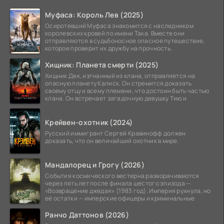
Муфаса: Король Лев (2025)
Осиротевший Муфаса знакомится с наследником
королевских кровей по имени Така. Вместе они
отправляются в судьбоносное опасное путешествие,
которое проверит их дружбу на прочность.
Хищник: Планета смерти (2025)
Хищник Дек, изгнанный из клана, отправляется на
опасную планету Калиск. Он стремится доказать
своему отцу и всему племени, что достоин быть частью
клана. Он встречает загадочную девушку Тию и
Крейвен-охотник (2024)
Русский иммигрант Сергей Кравинофф должен
доказать, что он величайший охотник в мире.
Мандалорец и Грогу (2026)
События космического вестерна разворачиваются
через пять лет после финала шестого эпизода —
«Возвращение джедая» (1983 год). Империя рухнула, но
её остатки — имперские офицеры и криминальные
Ранчо Даттонов (2026)