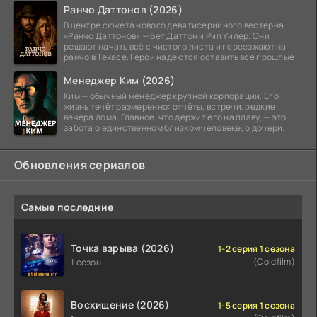
Ранчо Даттонов (2026)
В центре сюжета нового девятисерийного вестерна
«Ранчо Даттонов» — Бет Даттон и Рип Уилер. Они
решают начать всё с чистого листа и переезжают на
ранчо в Техасе. Герои надеются оставить все прошлые
Менеджер Ким (2026)
Ким — обычный менеджер крупной корпорации. Его
жизнь течёт размеренно: отчёты, встречи, редкие
вечера дома. Главное, что держит его на плаву, — это
забота о единственном близком человеке, о дочери.
Обновления сериалов
Самые последние
Точка взрыва (2026)
1-2 серия 1 сезона
(Coldfilm)
1 сезон
Восхищение (2026)
1-5 серия 1 сезона