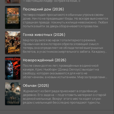
— настоящий лидер: острая на язык, с
Последний дом (2026)
Четверо людей просыпаются обычным утром в своем
доме. Ничто не предвещает беды. Но вскоре выясняется
страшная правда: покинуть жилище невозможно. Любая
попытка выйти за дверь оборачивается провалом.
Гонка животных (2026)
Мир погрузился во мрак тоталитарного режима.
Привычная всем лотерея обрела зловещий смысл:
теперь она определяет не обладателей выигрышных
билетов, а участников смертельного забега. Каждому
номеру
Новорождённый (2026)
После семи долгих лет, проведённых в одиночной
камере, Крис Ньюборн (Дэвид Оелоуо) выходит на
свободу, которая оказывается для него не
облегчением, а новым испытанием. Мир за пределами
тюремных стен
Обычаи (2025)
Журналист из Белграда приезжает в отдалённую
деревню. Его задача — подготовить материал о старой
водяной мельнице. Вокруг этого места ходят слухи:
рядом с мельницей бесследно пропадают туристы.