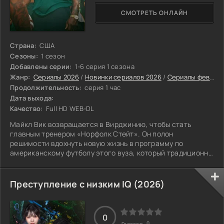
СМОТРЕТЬ ОНЛАЙН
Страна:
США
Сезоны:
1 сезон
Добавлены серии:
1-6 серия 1 сезона
Жанр:
Сериалы 2026
/
Новинки сериалов 2026
/
Сериалы февраля 2026
Продолжительность:
серия 1 час
Дата выхода:
Качество:
Full HD WEB-DL
Майкл Вик возвращается в Вирджинию, чтобы стать
главным тренером «Норфолк Стейт». Он полон
решимости вдохнуть новую жизнь в программу по
американскому футболу этого вуза, который традиционно
обучает темнокожих студентов и сейчас переживает не
лучшие времена. Опираясь на поддержку родных и
отчётливо осознавая, что на чаше весов находится всё,
Преступление с низким IQ (2026)
он начинает строить атмосферу победителей, где
главным фундаментом становится вера.
0
0