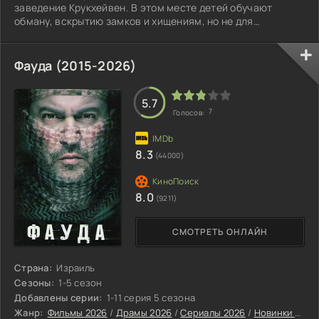
заведение Крукхейвен. В этом месте детей обучают
обману, вскрытию замков и хищениям, но не для
совершения преступлений, а чтобы обратить эти умения
на добрые дела. Оказавшись в мире уловок, риска и
постоянных состязаний, Габриэль быстро осознаёт: здесь
Фауда (2015-2026)
каждый обязан показать, чего он стоит. Вместе с
Пенелопой, дочкой руководителя школы, и прочими
воспитанниками он ввязывается в сражение за кубок
5.7
7
Голосов:
8.3
(44000)
8.0
(9211)
СМОТРЕТЬ ОНЛАЙН
Страна:
Израиль
Сезоны:
1-5 сезон
Добавлены серии:
1-11 серия 5 сезона
Жанр:
Фильмы 2026
/
Драмы 2026
/
Сериалы 2026
/
Новинки сериалов 2026