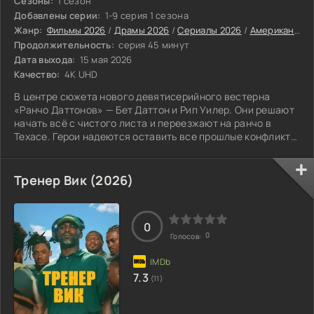
Сезоны:
1 сезон
Добавлены серии:
1-9 серия 1 сезона
Жанр:
Фильмы 2026
/
Драмы 2026
/
Сериалы 2026
/
Американские сериалы
Продолжительность:
серия 45 минут
Дата выхода:
15 мая 2026
Качество:
4K UHD
В центре сюжета нового девятисерийного вестерна
«Ранчо Даттонов» — Бет Даттон и Рип Уилер. Они решают
начать всё с чистого листа и переезжают на ранчо в
Техасе. Герои надеются оставить все прошлые конфликты
позади.
Тренер Вик (2026)
0
0
Голосов:
7.3
(11)