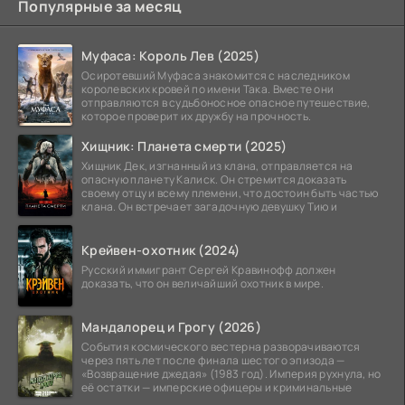
Популярные за месяц
Муфаса: Король Лев (2025)
Осиротевший Муфаса знакомится с наследником
королевских кровей по имени Така. Вместе они
отправляются в судьбоносное опасное путешествие,
которое проверит их дружбу на прочность.
Хищник: Планета смерти (2025)
Хищник Дек, изгнанный из клана, отправляется на
опасную планету Калиск. Он стремится доказать
своему отцу и всему племени, что достоин быть частью
клана. Он встречает загадочную девушку Тию и
Крейвен-охотник (2024)
Русский иммигрант Сергей Кравинофф должен
доказать, что он величайший охотник в мире.
Мандалорец и Грогу (2026)
События космического вестерна разворачиваются
через пять лет после финала шестого эпизода —
«Возвращение джедая» (1983 год). Империя рухнула, но
её остатки — имперские офицеры и криминальные