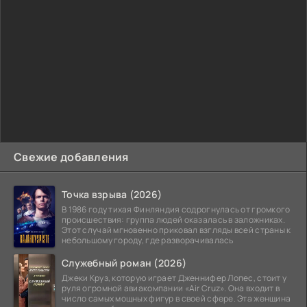
Свежие добавления
Точка взрыва (2026)
В 1986 году тихая Финляндия содрогнулась от громкого
происшествия: группа людей оказалась в заложниках.
Этот случай мгновенно приковал взгляды всей страны к
небольшому городу, где разворачивалась
Служебный роман (2026)
Джеки Круз, которую играет Дженнифер Лопес, стоит у
руля огромной авиакомпании «Air Cruz». Она входит в
число самых мощных фигур в своей сфере. Эта женщина