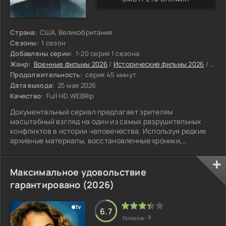
Страна:
США, Великобритания
Сезоны:
1 сезон
Добавлены серии:
1-20 серия 1 сезона
Жанр:
Военные фильмы 2026
/
Исторические фильмы 2026
/
Сери
Продолжительность:
серия 45 минут
Дата выхода:
25 мая 2026
Качество:
Full HD WEBRip
Документальный сериал предлагает зрителям
масштабный взгляд на один из самых разрушительных
конфликтов в истории человечества. Используя редкие
архивные материалы, восстановленные хроники,
свидетельства очевидцев и комментарии ведущих
историков со всего мира.
Максимальное удовольствие
гарантировано (2026)
6.7
9
Голосов: