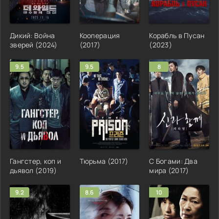
Дикий: Война
Кооперация
Корабль в Пусан
зверей (2024)
(2017)
(2023)
9.5
9.5
8
Гангстер, коп и
Тюрьма (2017)
С Богами: Два
дьявол (2019)
мира (2017)
9.2
8.6
10