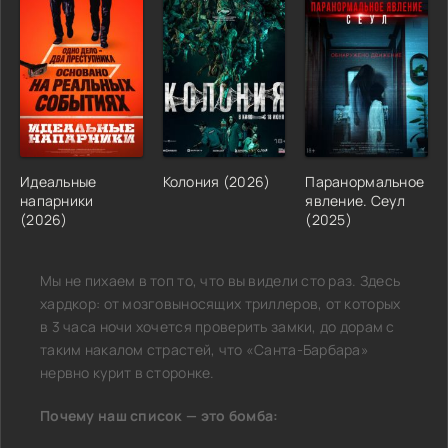
Идеальные
Колония (2026)
Паранормальное
напарники
явление. Сеул
(2026)
(2025)
Мы не пихаем в топ то, что вы видели сто раз. Здесь
хардкор: от мозговыносящих триллеров, от которых
в 3 часа ночи хочется проверить замки, до дорам с
таким накалом страстей, что «Санта-Барбара»
нервно курит в сторонке.
Почему наш список — это бомба: