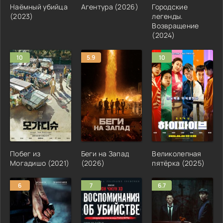
Наёмный убийца
Агентура (2026)
Городские
(2023)
легенды.
Возвращение
(2024)
10
5.9
10
Побег из
Беги на Запад
Великолепная
Могадишо (2021)
(2026)
пятёрка (2025)
6
7
6.7