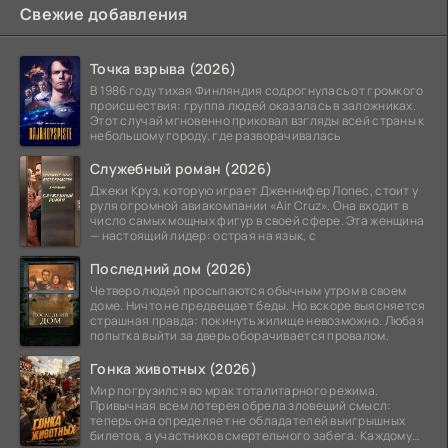
Свежие добавления
Точка взрыва (2026)
В 1986 году тихая Финляндия содрогнулась от громкого
происшествия: группа людей оказалась в заложниках.
Этот случай мгновенно приковал взгляды всей страны к
небольшому городу, где разворачивалась
Служебный роман (2026)
Джеки Круз, которую играет Дженнифер Лопес, стоит у
руля огромной авиакомпании «Air Cruz». Она входит в
число самых мощных фигур в своей сфере. Эта женщина
— настоящий лидер: острая на язык, с
Последний дом (2026)
Четверо людей просыпаются обычным утром в своем
доме. Ничто не предвещает беды. Но вскоре выясняется
страшная правда: покинуть жилище невозможно. Любая
попытка выйти за дверь оборачивается провалом.
Гонка животных (2026)
Мир погрузился во мрак тоталитарного режима.
Привычная всем лотерея обрела зловещий смысл:
теперь она определяет не обладателей выигрышных
билетов, а участников смертельного забега. Каждому