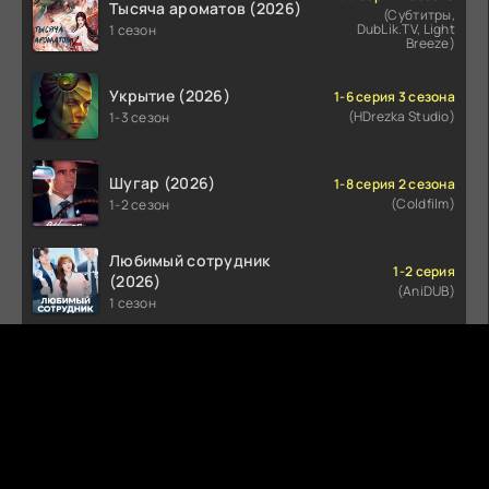
Тысяча ароматов (2026)
(Субтитры,
DubLik.TV, Light
1 сезон
Breeze)
Укрытие (2026)
1-6 серия 3 сезона
(HDrezka Studio)
1-3 сезон
Шугар (2026)
1-8 серия 2 сезона
(Coldfilm)
1-2 сезон
Любимый сотрудник
1-2 серия
(2026)
(AniDUB)
1 сезон
Стерлинг-Поинт (2026)
1-8 серия 1 сезона
(LE-Production)
1 сезон
Осколки (2026)
1-2 серия 1 сезона
(Ultradox)
1 сезон