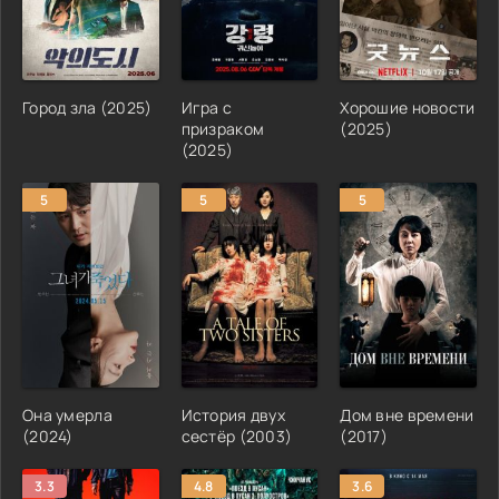
Город зла (2025)
Игра с
Хорошие новости
призраком
(2025)
(2025)
5
5
5
Она умерла
История двух
Дом вне времени
(2024)
сестёр (2003)
(2017)
3.3
4.8
3.6