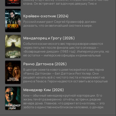
клана. Он встречает загадочную девушку Тию и
Крейвен-охотник (2024)
Русский иммигрант Сергей Кравинофф должен
доказать, что он величайший охотник в мире.
Мандалорец и Грогу (2026)
События космического вестерна разворачиваются
через пять лет после финала шестого эпизода —
«Возвращение джедая» (1983 год). Империя рухнула, но
её остатки — имперские офицеры и криминальные
Ранчо Даттонов (2026)
В центре сюжета нового девятисерийного вестерна
«Ранчо Даттонов» — Бет Даттон и Рип Уилер. Они
решают начать всё с чистого листа и переезжают на
ранчо в Техасе. Герои надеются оставить все прошлые
Менеджер Ким (2026)
Ким — обычный менеджер крупной корпорации. Его
жизнь течёт размеренно: отчёты, встречи, редкие
вечера дома. Главное, что держит его на плаву, — это
забота о единственном близком человеке, о дочери.