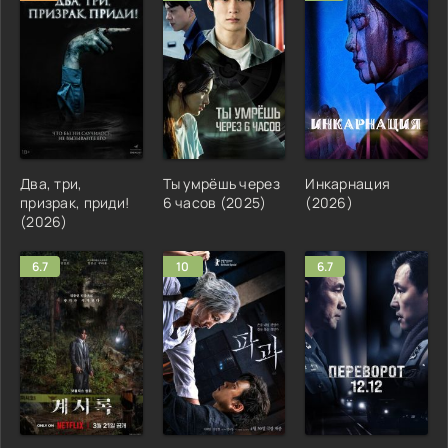
Два, три,
Ты умрёшь через
Инкарнация
призрак, приди!
6 часов (2025)
(2026)
(2026)
6.7
10
6.7