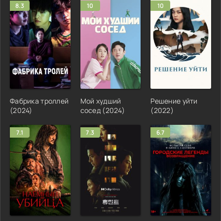
8.3
10
10
Фабрика троллей
Мой худший
Решение уйти
(2024)
сосед (2024)
(2022)
7.1
7.3
6.7