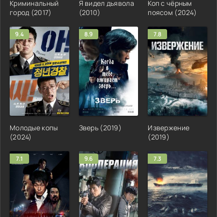
Криминальный
Я видел дьявола
Коп с чёрным
город (2017)
(2010)
поясом (2024)
9.4
8.9
7.8
Молодые копы
Зверь (2019)
Извержение
(2024)
(2019)
7.1
9.6
7.3