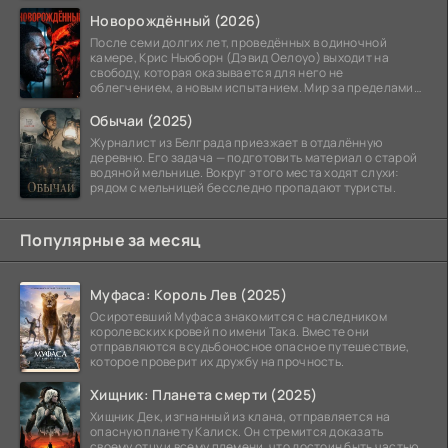
номеру
Новорождённый (2026)
После семи долгих лет, проведённых в одиночной
камере, Крис Ньюборн (Дэвид Оелоуо) выходит на
свободу, которая оказывается для него не
облегчением, а новым испытанием. Мир за пределами
тюремных стен
Обычаи (2025)
Журналист из Белграда приезжает в отдалённую
деревню. Его задача — подготовить материал о старой
водяной мельнице. Вокруг этого места ходят слухи:
рядом с мельницей бесследно пропадают туристы.
Популярные за месяц
Муфаса: Король Лев (2025)
Осиротевший Муфаса знакомится с наследником
королевских кровей по имени Така. Вместе они
отправляются в судьбоносное опасное путешествие,
которое проверит их дружбу на прочность.
Хищник: Планета смерти (2025)
Хищник Дек, изгнанный из клана, отправляется на
опасную планету Калиск. Он стремится доказать
своему отцу и всему племени, что достоин быть частью