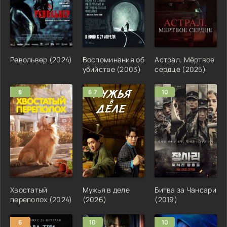
Револьвер (2024)
Воспоминания об
Астрал. Мёртвое
убийстве (2003)
сердце (2025)
8
6.7
10
Хвостатый
Мужья в деле
Битва за Чансари
переполох (2024)
(2026)
(2019)
6
10
10