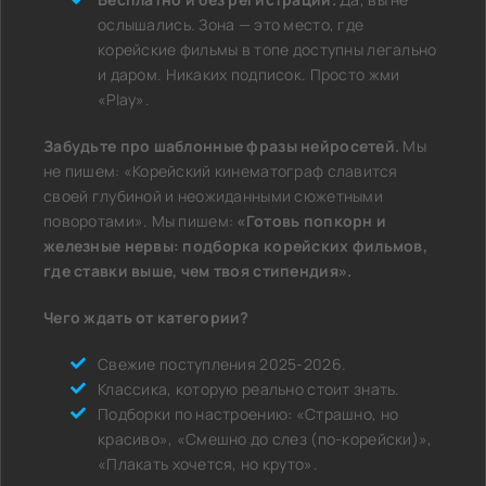
ослышались. Зона — это место, где
корейские фильмы в топе доступны легально
и даром. Никаких подписок. Просто жми
«Play».
Забудьте про шаблонные фразы нейросетей.
Мы
не пишем: «Корейский кинематограф славится
своей глубиной и неожиданными сюжетными
поворотами». Мы пишем:
«Готовь попкорн и
железные нервы: подборка корейских фильмов,
где ставки выше, чем твоя стипендия».
Чего ждать от категории?
Свежие поступления 2025-2026.
Классика, которую реально стоит знать.
Подборки по настроению: «Страшно, но
красиво», «Смешно до слез (по-корейски)»,
«Плакать хочется, но круто».