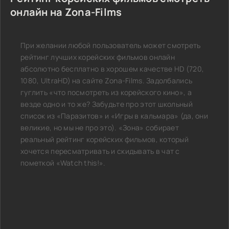
онлайн на Zona-Films
При желании любой пользователь может смотреть
рейтинг лучших корейских фильмов онлайн
абсолютно бесплатно в хорошем качестве HD (720,
1080, UltraHD) на сайте Zona-Films. Задолбались
гуглить «что посмотреть из корейского кино», а
везде одно и то же? Забудьте про этот школьный
список из «Паразитов» и «Игры в кальмара» (да, они
великие, но мы не про это). «Зона» собирает
реальный рейтинг корейских фильмов, который
хочется пересматривать и скидывать в чат с
пометкой «Watch this!».