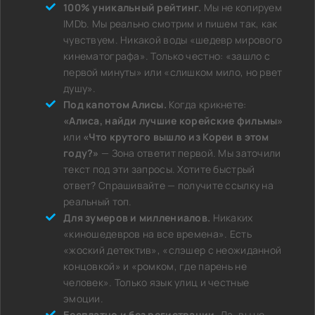
100% уникальный рейтинг.
Мы не копируем
IMDb. Мы реально смотрим и пишем так, как
чувствуем. Никакой воды «шедевр мирового
кинематографа». Только честно: «зашло с
первой минуты» или «слишком мило, но рвет
душу».
Под капотом Алисы.
Когда крикнете:
«Алиса, найди лучшие корейские фильмы»
или
«Что крутого вышло из Кореи в этом
году?»
— Зона ответит первой. Мы заточили
текст под эти запросы. Хотите быстрый
ответ? Спрашивайте — получите ссылку на
реальный топ.
Для зумеров и миллениалов.
Никаких
«киношедевров на все времена». Есть
«жоский детектив», «слэшер с неожиданной
концовкой» и «ромком, где парень не
человек». Только язык улиц и честные
эмоции.
Бесплатно и без регистрации.
Да, вы не