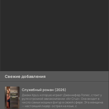
Свежие добавления
Служебный роман (2026)
Джеки Круз, которую играет Дженнифер Лопес, стоит у
руля огромной авиакомпании «Air Cruz». Она входит в
число самых мощных фигур в своей сфере. Эта женщина
— настоящий лидер: острая на язык, с