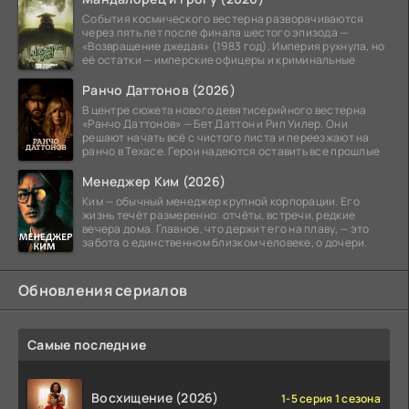
События космического вестерна разворачиваются
через пять лет после финала шестого эпизода —
«Возвращение джедая» (1983 год). Империя рухнула, но
её остатки — имперские офицеры и криминальные
Ранчо Даттонов (2026)
В центре сюжета нового девятисерийного вестерна
«Ранчо Даттонов» — Бет Даттон и Рип Уилер. Они
решают начать всё с чистого листа и переезжают на
ранчо в Техасе. Герои надеются оставить все прошлые
Менеджер Ким (2026)
Ким — обычный менеджер крупной корпорации. Его
жизнь течёт размеренно: отчёты, встречи, редкие
вечера дома. Главное, что держит его на плаву, — это
забота о единственном близком человеке, о дочери.
Обновления сериалов
Самые последние
Восхищение (2026)
1-5 серия 1 сезона