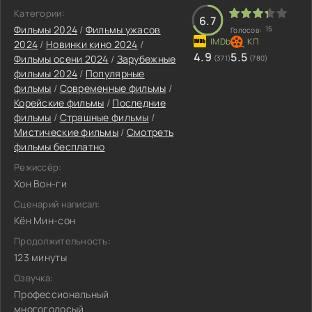
Категории:
6.7
Фильмы 2024
/
Фильмы ужасов
15
Голосов:
2024
/
Новинки кино 2024
/
4.9
5.5
Фильмы осени 2024
/
Зарубежные
(371)
(780)
фильмы 2024
/
Популярные
фильмы
/
Современные фильмы
/
Корейские фильмы
/
Последние
фильмы
/
Страшные фильмы
/
Мистические фильмы
/
Смотреть
фильмы бесплатно
Режиссёр:
Хон Вон-ги
Сценарий написал:
Кён Мин-сон
Продолжительность:
123 минуты
Озвучка:
Профессиональный
многоголосый