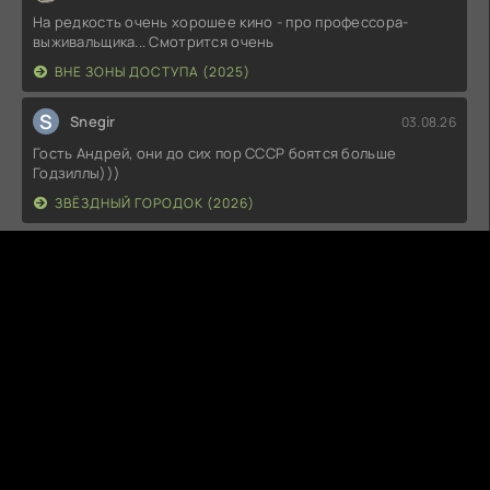
На редкость очень хорошее кино - про профессора-
выживальщика... Смотрится очень
ВНЕ ЗОНЫ ДОСТУПА (2025)
S
Snegir
03.08.26
Гость Андрей, они до сих пор СССР боятся больше
Годзиллы)))
ЗВЁЗДНЫЙ ГОРОДОК (2026)