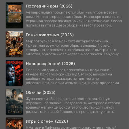
Последний дом (2026)
Четверо людей просыпаются обычным утром в своем
доме. Ничто не предвещает беды. Но вскоре выясняется
страшная правда: покинуть жилище невозможно. Любая
попытка выйти за дверь оборачивается провалом.
Гонка животных (2026)
Мир погрузился во мрак тоталитарного режима.
Привычная всем лотерея обрела зловещий смысл:
теперь она определяет не обладателей выигрышных
билетов, а участников смертельного забега. Каждому
номеру
Новорождённый (2026)
После семи долгих лет, проведённых в одиночной
камере, Крис Ньюборн (Дэвид Оелоуо) выходит на
свободу, которая оказывается для него не
облегчением, а новым испытанием. Мир за пределами
тюремных стен
Обычаи (2025)
Журналист из Белграда приезжает в отдалённую
деревню. Его задача — подготовить материал о старой
водяной мельнице. Вокруг этого места ходят слухи:
рядом с мельницей бесследно пропадают туристы.
Игры с огнём (2026)
У Натали и Лафлина в отношениях наступил тяжёлый