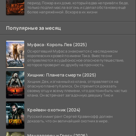
период. Пожар в их доме, который едва не привёл к беде,
только подлил масла в огонь и сделал обстановку ещё
более напряжённой. Вскоре в их жизни
Популярные за месяц
Муфаса: Король Лев (2025)
Осиротевший Муфаса знакомится с наследником
королевских кровей по имени Така. Вместе они
отправляются в судьбоносное опасное путешествие,
которое проверит их дружбу на прочность.
Хищник: Планета смерти (2025)
Хищник Дек, изгнанный из клана, отправляется на
опасную планету Калиск. Он стремится доказать
своему отцу и всему племени, что достоин быть частью
клана. Он встречает загадочную девушку Тию и
Крейвен-охотник (2024)
Русский иммигрант Сергей Кравинофф должен
доказать, что он величайший охотник в мире.
Мандалорец и Грогу (2026)