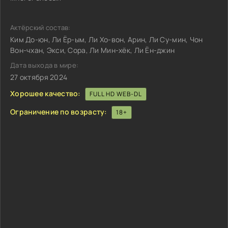
Актёрский состав:
Ким До-юн, Ли Ёр-ым, Ли Хо-вон, Арин, Ли Су-мин, Чон
Вон-чхан, Экси, Сора, Ли Мин-хёк, Ли Ён-джин
Дата выхода в мире:
27 октября 2024
Хорошее качество:
FULL HD WEB-DL
Ограничение по возрасту:
18+