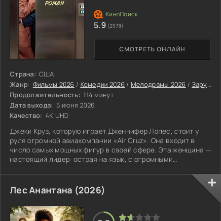
5.9
(2578)
СМОТРЕТЬ ОНЛАЙН
Страна:
США
Жанр:
Фильмы 2026
/
Комедии 2026
/
Мелодрамы 2026
/
Зарубежные фильмы 2026
Продолжительность:
114 минут
Дата выхода:
5 июня 2026
Качество:
4K UHD
Джеки Круз, которую играет Дженнифер Лопес, стоит у
руля огромной авиакомпании «Air Cruz». Она входит в
число самых мощных фигур в своей сфере. Эта женщина —
настоящий лидер: острая на язык, с огромными
амбициями и строгими требованиями как к себе, так и к
подчиненным.
Лес Анантана (2026)