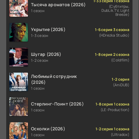
1-33 серия 1 сезона
Тысяча ароматов (2026)
(Субтитры,
DubLik.TV, Light
1 сезон
Breeze)
Укрытие (2026)
1-6 серия 3 сезона
(HDrezka Studio)
1-3 сезон
Шугар (2026)
1-8 серия 2 сезона
(Coldfilm)
1-2 сезон
Любимый сотрудник
1-2 серия
(2026)
(AniDUB)
1 сезон
Стерлинг-Поинт (2026)
1-8 серия 1 сезона
(LE-Production)
1 сезон
Осколки (2026)
1-2 серия 1 сезона
(Ultradox)
1 сезон