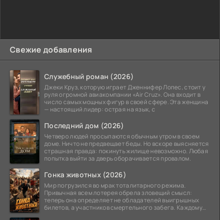
Свежие добавления
Служебный роман (2026)
Джеки Круз, которую играет Дженнифер Лопес, стоит у
руля огромной авиакомпании «Air Cruz». Она входит в
число самых мощных фигур в своей сфере. Эта женщина
— настоящий лидер: острая на язык, с
Последний дом (2026)
Четверо людей просыпаются обычным утром в своем
доме. Ничто не предвещает беды. Но вскоре выясняется
страшная правда: покинуть жилище невозможно. Любая
попытка выйти за дверь оборачивается провалом.
Гонка животных (2026)
Мир погрузился во мрак тоталитарного режима.
Привычная всем лотерея обрела зловещий смысл:
теперь она определяет не обладателей выигрышных
билетов, а участников смертельного забега. Каждому
номеру