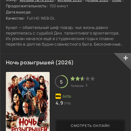
Продолжительность:
150 минут
Дата выхода:
Качество:
Full HD WEB-DL
Кунал — обаятельный шеф-повар, чья жизнь давно
переплелась с судьбой Дии, талантливого архитектора.
Их роман начался ещё в студенческие годы и плавно
перетёк в долгие будни совместного быта. Бесконечные
расспросы родственников о дате бракосочетания выбили
пару из колеи, поэтому они решают сбежать от
повседневности на солнечную Сицилию.
Ночь розыгрышей (2026)
5
2
Голосов:
4.9
(119)
СМОТРЕТЬ ОНЛАЙН