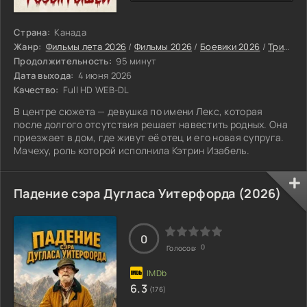
Страна:
Канада
Жанр:
Фильмы лета 2026
/
Фильмы 2026
/
Боевики 2026
/
Триллеры 2026
Продолжительность:
95 минут
Дата выхода:
4 июня 2026
Качество:
Full HD WEB-DL
В центре сюжета — девушка по имени Лекс, которая
после долгого отсутствия решает навестить родных. Она
приезжает в дом, где живут её отец и его новая супруга.
Мачеху, роль которой исполнила Кэтрин Изабель.
Падение сэра Дугласа Уитерфорда (2026)
0
0
Голосов:
6.3
(176)