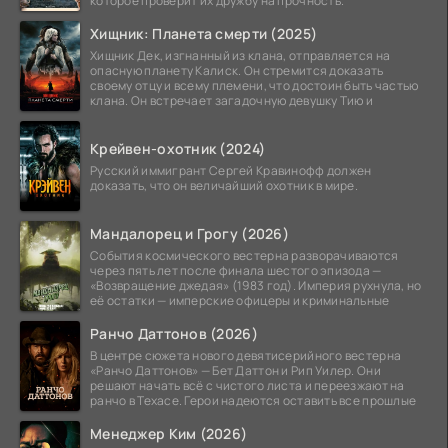
которое проверит их дружбу на прочность.
Хищник: Планета смерти (2025)
Хищник Дек, изгнанный из клана, отправляется на
опасную планету Калиск. Он стремится доказать
своему отцу и всему племени, что достоин быть частью
клана. Он встречает загадочную девушку Тию и
Крейвен-охотник (2024)
Русский иммигрант Сергей Кравинофф должен
доказать, что он величайший охотник в мире.
Мандалорец и Грогу (2026)
События космического вестерна разворачиваются
через пять лет после финала шестого эпизода —
«Возвращение джедая» (1983 год). Империя рухнула, но
её остатки — имперские офицеры и криминальные
Ранчо Даттонов (2026)
В центре сюжета нового девятисерийного вестерна
«Ранчо Даттонов» — Бет Даттон и Рип Уилер. Они
решают начать всё с чистого листа и переезжают на
ранчо в Техасе. Герои надеются оставить все прошлые
Менеджер Ким (2026)