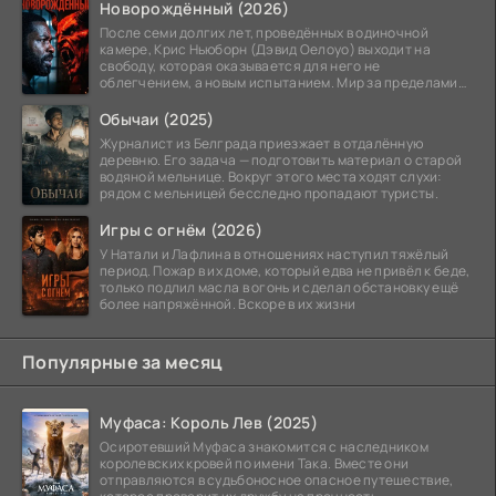
Новорождённый (2026)
После семи долгих лет, проведённых в одиночной
камере, Крис Ньюборн (Дэвид Оелоуо) выходит на
свободу, которая оказывается для него не
облегчением, а новым испытанием. Мир за пределами
тюремных стен
Обычаи (2025)
Журналист из Белграда приезжает в отдалённую
деревню. Его задача — подготовить материал о старой
водяной мельнице. Вокруг этого места ходят слухи:
рядом с мельницей бесследно пропадают туристы.
Игры с огнём (2026)
У Натали и Лафлина в отношениях наступил тяжёлый
период. Пожар в их доме, который едва не привёл к беде,
только подлил масла в огонь и сделал обстановку ещё
более напряжённой. Вскоре в их жизни
Популярные за месяц
Муфаса: Король Лев (2025)
Осиротевший Муфаса знакомится с наследником
королевских кровей по имени Така. Вместе они
отправляются в судьбоносное опасное путешествие,