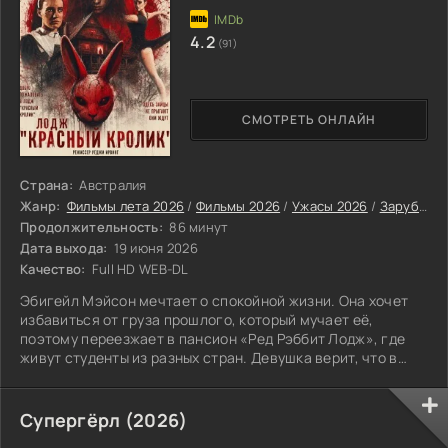
4.2
(91)
СМОТРЕТЬ ОНЛАЙН
Страна:
Австралия
Жанр:
Фильмы лета 2026
/
Фильмы 2026
/
Ужасы 2026
/
Зарубежные фильмы 2026
Продолжительность:
86 минут
Дата выхода:
19 июня 2026
Качество:
Full HD WEB-DL
Эбигейл Мэйсон мечтает о спокойной жизни. Она хочет
избавиться от груза прошлого, который мучает её,
поэтому переезжает в пансион «Ред Рэббит Лодж», где
живут студенты из разных стран. Девушка верит, что в
этом тихом месте ей удастся обрести равновесие и
забыть о пережитых травмах. Но действительность
оказывается совершенно иной. В доме процветают хаос и
Супергёрл (2026)
жестокость, а на стенах и полу можно заметить кровавые