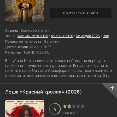
СМОТРЕТЬ ОНЛАЙН
Страна:
Великобритания
Жанр:
Фильмы лета 2026
/
Фильмы 2026
/
Комедии 2026
/
Зарубежные фильмы 2026
Продолжительность:
95 минут
Дата выхода:
12 июня 2026
Качество:
Full HD WEB-DL
В глубине Шотландии затерялась небольшая деревушка,
где Кеннет трудится экскурсоводом. Его дело — хранить
память о сэре Дугласе Уэзерфорде, известном мыслителе
и изобретателе, жившем в восемнадцатом столетии. Этот
человек стал символом этих мест, и Кеннет с трепетом
относится к своей роли. Он облачается в костюм своего
знаменитого предшественника и водит гостей по
Лодж «Красный кролик» (2026)
окрестностям, рассказывая захватывающие истории из
прошлого. Однако устоявшийся уклад жизни нарушается
с появлением
4
5
Голосов: