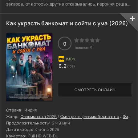
заказов, от которых другие отказывались, героиня решает
начать всё с чистого листа. Она выходит замуж за
Анирудха и два года наслаждается спокойствием и
стабильностью. Теперь наступает важный момент: ей
Как украсть банкомат и сойти с ума (2026)
предстоит впервые познакомиться с его родственниками.
0
0
Голосов:
6.2
(108)
СМОТРЕТЬ ОНЛАЙН
Страна:
Индия
Жанр:
Фильмы лета 2026
/
Смотреть фильмы бесплатно
/
Фильмы 2026
Продолжительность:
2 ч 9 мин
Дата выхода:
4 июня 2026
Качество:
Full HD WEB-DL