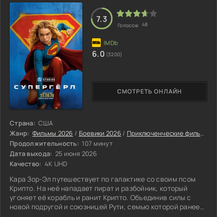
следы. Эбигейл с ужасом осознаёт, что рядом с ней
находится человек, способный на дикие
7.3
48
Голосов:
6.0
(3200)
СМОТРЕТЬ ОНЛАЙН
Страна:
США
Жанр:
Фильмы 2026
/
Боевики 2026
/
Приключенческие фильмы 2026
Продолжительность:
107 минут
Дата выхода:
25 июня 2026
Качество:
4K UHD
Кара Зор-Эл путешествует по галактике со своим псом
Крипто. На неё нападает пират и разбойник, который
угоняет её корабль и ранит Крипто. Объединив силы с
новой подругой и союзницей Рути, семью которой ранее
убил пират, Кара отправляется мстить.