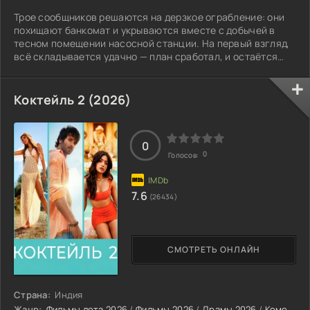
Трое сообщников решаются на дерзкое ограбление: они
похищают банкомат и укрываются вместе с добычей в
тесном помещении насосной станции. На первый взгляд,
всё складывается удачно — план сработал, и остаётся
лишь переждать нужное время, чтобы спокойно разделить
деньги. Однако ожидание затягивается, и стены
маленькой комнаты начинают давить на нервы.
Коктейль 2 (2026)
0
0
Голосов:
7.6
(26434)
СМОТРЕТЬ ОНЛАЙН
Страна:
Индия
Жанр:
Фильмы лета 2026
/
Фильмы 2026
/
Драмы 2026
/
Комедии 2026