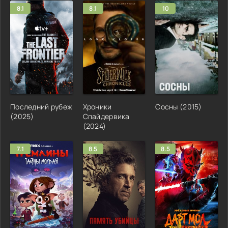
8.1
8.1
10
Последний рубеж
Хроники
Сосны (2015)
(2025)
Спайдервика
(2024)
7.1
8.5
8.5