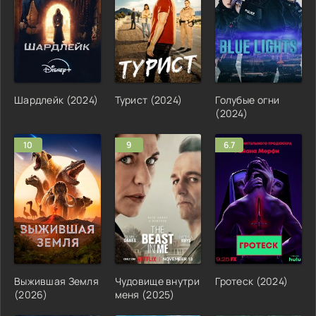
Шардлейк (2024)
Турист (2024)
Голубые огни
(2024)
10
9
6.7
Выжившая Земля
Чудовище внутри
Гротеск (2024)
(2026)
меня (2025)