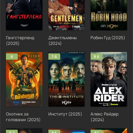
Гангстерленд
Джентльмены
Робин Гуд (2025)
(2025)
(2024)
8
7.6
8.6
Охотник за
Институт (2025)
Алекс Райдер
головами (2025)
(2024)
8.2
8.5
8.1