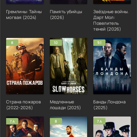
Гремлины: Тайны
Память убийцы
Звёздные войны.
могвая (2024)
(2026)
Дарт Мол:
Повелитель
теней (2026)
8
10
9.1
Страна пожаров
Медленные
Банды Лондона
(2022-2026)
лошади (2025)
(2025)
7.4
8
7.4