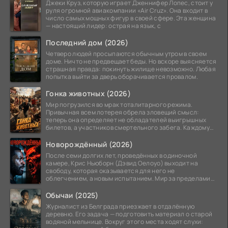
Джеки Круз, которую играет Дженнифер Лопес, стоит у
руля огромной авиакомпании «Air Cruz». Она входит в
число самых мощных фигур в своей сфере. Эта женщина
— настоящий лидер: острая на язык, с
Последний дом (2026)
Четверо людей просыпаются обычным утром в своем
доме. Ничто не предвещает беды. Но вскоре выясняется
страшная правда: покинуть жилище невозможно. Любая
попытка выйти за дверь оборачивается провалом.
Гонка животных (2026)
Мир погрузился во мрак тоталитарного режима.
Привычная всем лотерея обрела зловещий смысл:
теперь она определяет не обладателей выигрышных
билетов, а участников смертельного забега. Каждому
номеру
Новорождённый (2026)
После семи долгих лет, проведённых в одиночной
камере, Крис Ньюборн (Дэвид Оелоуо) выходит на
свободу, которая оказывается для него не
облегчением, а новым испытанием. Мир за пределами
тюремных стен
Обычаи (2025)
Журналист из Белграда приезжает в отдалённую
деревню. Его задача — подготовить материал о старой
водяной мельнице. Вокруг этого места ходят слухи: