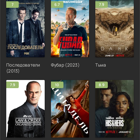
7
6.7
7.9
Последователи
Фубар (2023)
Тьма
(2013)
7.9
10
8.9