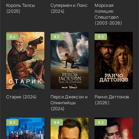
Король Талсы
Супермен и Лоис
Морская
(2025)
(2024)
полиция:
Спецотдел
(2003-2026)
8.4
8.3
9.3
Старик (2024)
Перси Джексон и
Ранчо Даттонов
Олимпийцы
(2026)
(2024)
8.3
8.8
8.2