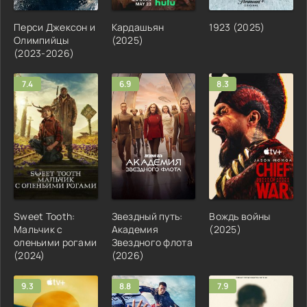
Перси Джексон и
Кардашьян
1923 (2025)
Олимпийцы
(2025)
(2023-2026)
7.4
6.9
8.3
Sweet Tooth:
Звездный путь:
Вождь войны
Мальчик с
Академия
(2025)
оленьими рогами
Звездного флота
(2024)
(2026)
9.3
8.8
7.9