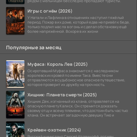
рядом с мельницей бесследно пропадают туристы.
Игры с огнём (2026)
У Натали и Лафлина в отношениях наступил тяжёлый
период. Пожар в их доме, который едва не привёл к беде,
только подлил масла в огонь и сделал обстановку ещё
более напряжённой. Вскоре в их жизни
Популярные за месяц
Муфаса: Король Лев (2025)
Осиротевший Муфаса знакомится с наследником
королевских кровей по имени Така. Вместе они
отправляются в судьбоносное опасное путешествие,
которое проверит их дружбу на прочность.
Хищник: Планета смерти (2025)
Хищник Дек, изгнанный из клана, отправляется на
опасную планету Калиск. Он стремится доказать
своему отцу и всему племени, что достоин быть частью
клана. Он встречает загадочную девушку Тию и
Крейвен-охотник (2024)
Русский иммигрант Сергей Кравинофф должен