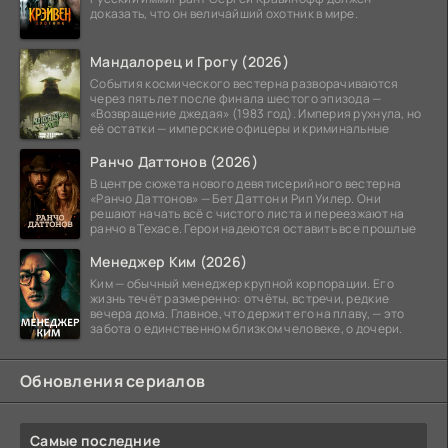
доказать, что он величайший охотник в мире.
Мандалорец и Грогу (2026)
События космического вестерна разворачиваются
через пять лет после финала шестого эпизода —
«Возвращение джедая» (1983 год). Империя рухнула, но
её остатки — имперские офицеры и криминальные
Ранчо Даттонов (2026)
В центре сюжета нового девятисерийного вестерна
«Ранчо Даттонов» — Бет Даттон и Рип Уилер. Они
решают начать всё с чистого листа и переезжают на
ранчо в Техасе. Герои надеются оставить все прошлые
Менеджер Ким (2026)
Ким — обычный менеджер крупной корпорации. Его
жизнь течёт размеренно: отчёты, встречи, редкие
вечера дома. Главное, что держит его на плаву, — это
забота о единственном близком человеке, о дочери.
Обновления сериалов
Самые последние