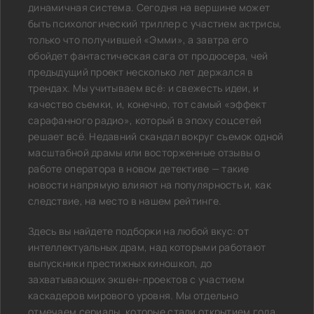
динамичная система. Сегодня на вершине может
быть психологический триллер с участием актрисы,
только что получившей «Эмми», а завтра его
обойдет фантастическая сага от продюсера, чей
предыдущий проект несколько лет держался в
трендах. Мы учитываем всё: и свежесть идеи, и
качество съемки, и, конечно, тот самый «эффект
сарафанного радио», который в эпоху соцсетей
решает всё. Недавний скандал вокруг съемок одной
масштабной драмы или восторженные отзывы о
работе оператора в новом детективе — такие
новости напрямую влияют на популярность и, как
следствие, на место в нашем рейтинге.
Здесь вы найдете подборки на любой вкус: от
интеллектуальных драм, над которыми работают
выпускники престижных киношкол, до
захватывающих экшен-проектов с участием
каскадеров мирового уровня. Мы отдельно
отмечаем сериалы, которые стали открытием года