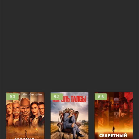
9.3
9.2
8.6