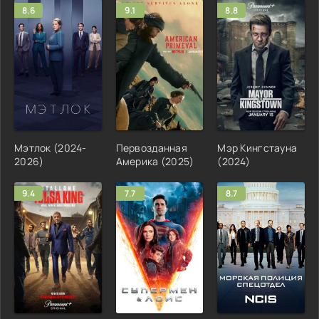
8.6
9.1
8.8
Мэтлок (2024-
Первозданная
Мэр Кингстауна
2026)
Америка (2025)
(2024)
9.4
7.7
8.7