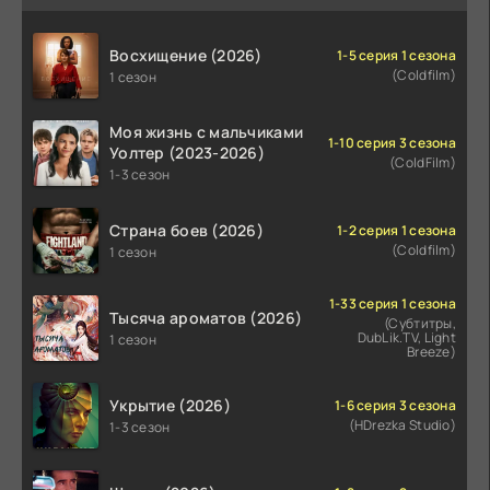
Восхищение (2026)
1-5 серия 1 сезона
(Coldfilm)
1 сезон
Моя жизнь с мальчиками
1-10 серия 3 сезона
Уолтер (2023-2026)
(ColdFilm)
1-3 сезон
Страна боев (2026)
1-2 серия 1 сезона
(Coldfilm)
1 сезон
1-33 серия 1 сезона
Тысяча ароматов (2026)
(Субтитры,
DubLik.TV, Light
1 сезон
Breeze)
Укрытие (2026)
1-6 серия 3 сезона
(HDrezka Studio)
1-3 сезон