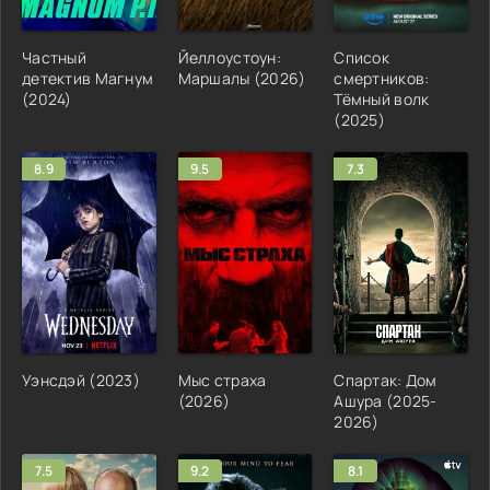
Частный
Йеллоустоун:
Список
детектив Магнум
Маршалы (2026)
смертников:
(2024)
Тёмный волк
(2025)
8.9
9.5
7.3
Уэнсдэй (2023)
Мыс страха
Спартак: Дом
(2026)
Ашура (2025-
2026)
7.5
9.2
8.1