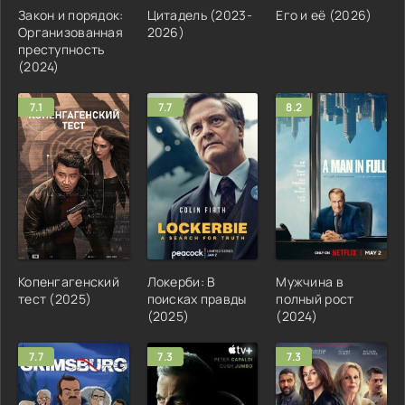
Закон и порядок:
Цитадель (2023-
Его и её (2026)
Организованная
2026)
преступность
(2024)
7.1
7.7
8.2
Копенгагенский
Локерби: В
Мужчина в
тест (2025)
поисках правды
полный рост
(2025)
(2024)
7.7
7.3
7.3