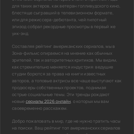
для таких актеров, как ветеран голливудского кино,
блестяще сыгравший в телевизионном формате,
или для режиссера-дебютанта, чей пилотный
эпизод собрал рекордные просмотры в первый же
уик-энд.
Составляя рейтинг американских сериалов, мы в
Зона-фильмс опираемся на мнение как обычных
зрителей, так и авторитетных критиков. Мы видим,
как стремительно меняется индустрия: ведущие
студии борются за права на книги известных
авторов, а топовые актрисы все чаще выступают как
продюсеры собственных проектов, поднимая
острые социальные темы. Эти тренды рождают
новые
сериалы 2026 онлайн
, о которых мы вам
своевременно расскажем.
Добро пожаловать в мир, где не нужно тратить часы
на поиски. Ваш рейтинг топ американских сериалов