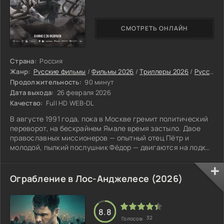
СМОТРЕТЬ ОНЛАЙН
Страна:
Россия
Жанр:
Русские фильмы
/
Фильмы 2026
/
Триллеры 2026
/
Русские фильмы 2026
Продолжительность:
90 минут
Дата выхода:
26 февраля 2026
Качество:
Full HD WEB-DL
В августе 1991 года, пока в Москве гремит политический
переворот, на бескрайнем Ямале время застыло. Двое
православных миссионеров — опытный отец Пётр и
молодой, пылкий послушник Фёдор — двигаются на лодке
от одного стойбища оленеводов к другому.
Ограбление в Лос-Анджелесе (2026)
8.8
32
Голосов: