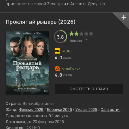
приезжает из Новой Зеландии в Англию. Девушка
оказывается в поместье китобойного магната Натаниеля
Коула, который сообщает, что автор письма недавно
скончался от оспы, и предлагает стать гувернанткой его
Проклятый рыцарь (2026)
внучки. Пока Мэри раздумывает над предложением и
знакомится с девочкой, её начинают одолевать жуткие
видения.
3.8
13
Голосов:
4.0
(560)
4.8
(1859)
СМОТРЕТЬ ОНЛАЙН
Страна:
Великобритания
Жанр:
Фильмы 2026
/
Боевики 2026
/
Ужасы 2026
/
Фантастические фильмы 2026
Продолжительность:
94 минуты
Дата выхода:
20 февраля 2026
Качество:
4K UHD