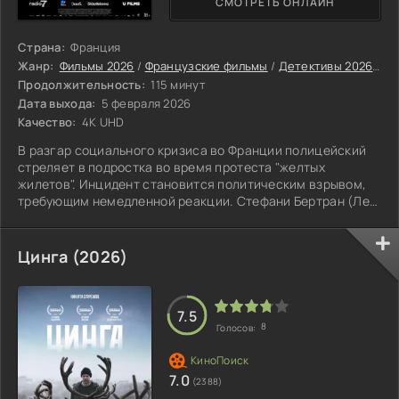
СМОТРЕТЬ ОНЛАЙН
Страна:
Франция
Жанр:
Фильмы 2026
/
Французские фильмы
/
Детективы 2026
/
По
Продолжительность:
115 минут
Дата выхода:
5 февраля 2026
Качество:
4K UHD
В разгар социального кризиса во Франции полицейский
стреляет в подростка во время протеста "желтых
жилетов". Инцидент становится политическим взрывом,
требующим немедленной реакции. Стефани Бертран (Леа
Дрюкер), сотрудник внутренней безопасности, получает
задание провести независимое расследование. Но ее
задача не просто установить факты, а найти баланс
Цинга (2026)
между правдой, политическими интересами и давлением
со стороны коллег.
7.5
8
Голосов:
7.0
(2388)