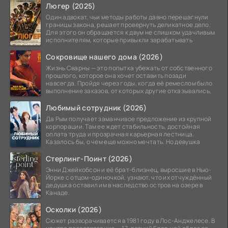
Люгер (2025)
Один адвокат, чьи методы работы давно перешагнули
границы закона, решает провернуть деликатное дело.
Для этого он обращается к двум не слишком удачливым
исполнителям, которые привыкли зарабатывать
Сокровище нашего дома (2026)
Жизнь Сварны — это попытка убежать от собственного
прошлого, которое она хочет оставить позади
навсегда. Пройдя через годы, когда её ремеслом было
выполнение заказов, от которых другие отказывались,
Любимый сотрудник (2026)
Да Рым получает заманчивое предложение из крупной
корпорации. Там ее ждет стабильность, достойная
оплата труда и прозрачная карьерная лестница.
Казалось бы, о чем еще можно мечтать. Но девушка
Стерлинг-Поинт (2026)
Энни Джейкобсон и её брат-близнец, выросшие в Нью-
Йорке с отцом-одиночкой, узнают, что их отчуждённый
дедушка оставил им в наследство остров на озере в
Канаде.
Осколки (2026)
Сюжет разворачивается в 1981 году в Лос-Анджелесе. В