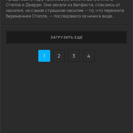
Стелла и Джерри. Они уехали из Белфаста, спасаясь от
насилия, но самое страшное насилие — то, что пережила
беременная Стелла, — последовало за ними в виде
невидимой тени. Их брак в Глазго — это картина тихого
отчаяния, прикрытая шторой благополучия. У неё есть
вера. У него — бутылка. Они разговаривают, но не слышат
ЗАГРУЗИТЬ ЕЩЕ
друг друга; живут вместе, но врозь. Стелла больше не
жена, а скорее сестра милосердия. Джерри — её
молчаливый подопечный. И вот,
1
2
3
4