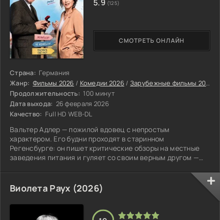
5.9
(125)
СМОТРЕТЬ ОНЛАЙН
Страна:
Германия
Жанр:
Фильмы 2026
/
Комедии 2026
/
Зарубежные фильмы 2026
/
Продолжительность:
100 минут
Дата выхода:
26 февраля 2026
Качество:
Full HD WEB-DL
Вальтер Адлер — пожилой вдовец с непростым
характером. Его будни проходят в старинном
Регенсбурге: он пишет критические обзоры на местные
заведения питания и гуляет со своим верным другом —
собакой. Казалось бы, жизнь вошла в спокойное русло, но
судьба готовит сюрприз.
Виолета Раух (2026)