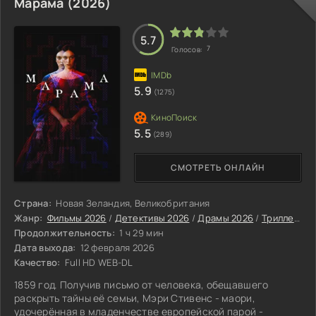
Марама (2026)
разочаровало, и мечты, которым не суждено было
сбыться. Удастся ли ей отыскать новую цель там, где
раньше она замечала лишь бесконечную
5.7
7
Голосов:
5.9
(1275)
5.5
(289)
СМОТРЕТЬ ОНЛАЙН
Страна:
Новая Зеландия, Великобритания
Жанр:
Фильмы 2026
/
Детективы 2026
/
Драмы 2026
/
Триллеры 2026
Продолжительность:
1 ч 29 мин
Дата выхода:
12 февраля 2026
Качество:
Full HD WEB-DL
1859 год. Получив письмо от человека, обещавшего
раскрыть тайны её семьи, Мэри Стивенс - маори,
удочерённая в младенчестве европейской парой -