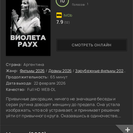
10
1
Голосов:
7.9
(12)
СМОТРЕТЬ ОНЛАЙН
Страна:
Аргентина
Жанр:
Фильмы 2026
/
Драмы 2026
/
Зарубежные фильмы 2026
/
Н
Продолжительность:
65 минут
Дата выхода:
22 февраля 2026
Качество:
Full HD WEB-DL
Привычные декорации, ничего не значащие беседы и
серая рутина доводят женщину до предела. Она устала
изображать, что всё устраивает, и принимает решение
уйти от привычного круга. Оказавшись в одиночестве,
героиня погружается в долгий внутренний поиск, пытаясь
понять, откуда взялась эта пустота внутри. Ей нужно
честно посмотреть на свои страхи, то, что её