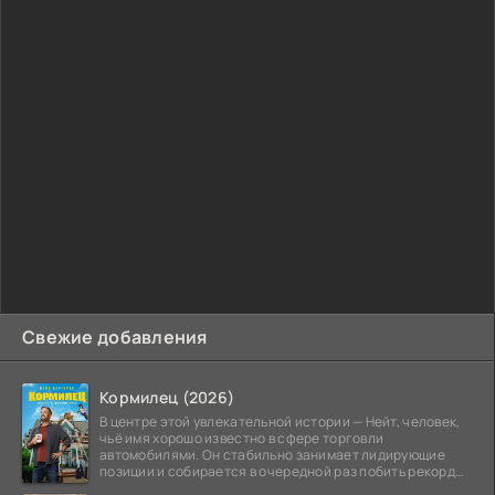
Свежие добавления
Кормилец (2026)
В центре этой увлекательной истории — Нейт, человек,
чьё имя хорошо известно в сфере торговли
автомобилями. Он стабильно занимает лидирующие
позиции и собирается в очередной раз побить рекорд
продаж,