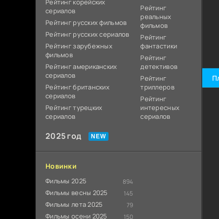
Рейтинг корейских
Рейтинг
сериалов
реальных
Рейтинг русских фильмов
фильмов
Рейтинг русских сериалов
Рейтинг
Рейтинг зарубежных
фантастики
фильмов
Рейтинг
Рейтинг американских
детективов
сериалов
П
Рейтинг
Рейтинг британских
триллеров
сериалов
Рейтинг
Рейтинг турецких
интересных
сериалов
сериалов
2025 год
Новинки
Фильмы 2025
894
Фильмы весны 2025
145
Фильмы лета 2025
79
Фильмы осени 2025
150