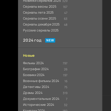
Новинки сериалов 2025
329
Сериалы весны 2025
167
Сериалы лета 2025
47
Сериалы осени 2025
63
Сериалы декабря 2025
48
Русские сериалы 2025
2024 год
Новые
Фильмы 2024
797
Биографии 2024
26
Боевики 2024
197
Военные фильмы 2024
16
Детективы 2024
75
Драмы 2024
319
Документальные 2024
7
Исторические 2024
32
Комедии 2024
182