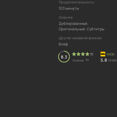
Продолжительность:
103 минуты
Озвучка:
Дублированный,
Оригинальный, Субтитры
Другие названия фильма:
Блеф
8.3
5.8
53
Голосов:
(13000