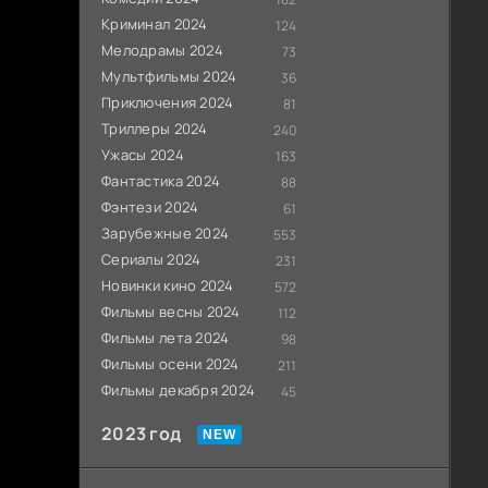
Криминал 2024
124
Мелодрамы 2024
73
Мультфильмы 2024
36
Приключения 2024
81
Триллеры 2024
240
Ужасы 2024
163
Фантастика 2024
88
Фэнтези 2024
61
Зарубежные 2024
553
Сериалы 2024
231
Новинки кино 2024
572
Фильмы весны 2024
112
Фильмы лета 2024
98
Фильмы осени 2024
211
Фильмы декабря 2024
45
2023 год