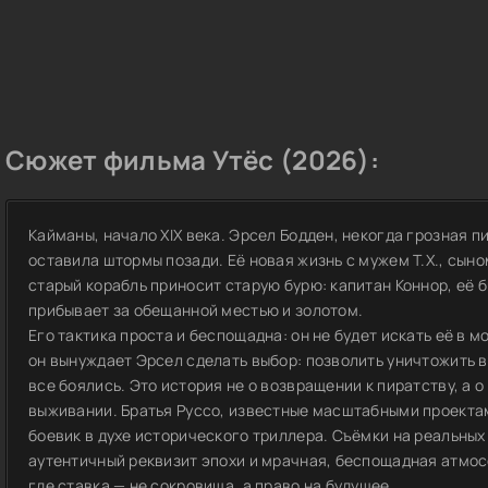
Сюжет фильма Утёс (2026):
Кайманы, начало XIX века. Эрсел Бодден, некогда грозная п
оставила штормы позади. Её новая жизнь с мужем Т.Х., сыно
старый корабль приносит старую бурю: капитан Коннор, её б
прибывает за обещанной местью и золотом.
Его тактика проста и беспощадна: он не будет искать её в мо
он вынуждает Эрсел сделать выбор: позволить уничтожить вс
все боялись. Это история не о возвращении к пиратству, а о
выживании. Братья Руссо, известные масштабными проектам
боевик в духе исторического триллера. Съёмки на реальных
аутентичный реквизит эпохи и мрачная, беспощадная атмо
где ставка — не сокровища, а право на будущее.