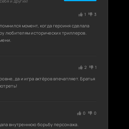
ебя и других!
1
3
помнился момент, когда героиня сделала
тру любителям исторических триллеров.
мени.
2
1
овне, да и игра актёров впечатляет. Братья
мотреть!
0
0
дала внутреннюю борьбу персонажа.