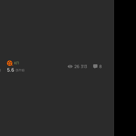
26 313
8
5.6
)
(5719)