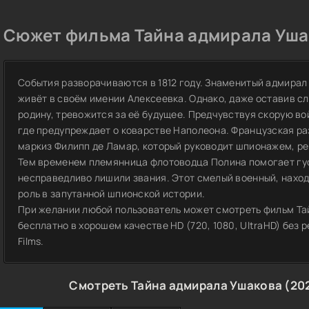
Сюжет фильма Тайна адмирала Ушак
События разворачиваются в 1812 году. Знаменитый адмирал
живёт в своём имении Алексеевка. Однако, даже оставив сл
родину, тревожится за её будущее. Предчувствуя скорую во
где предупреждает о коварстве Наполеона. Французская ра
маркиз Филипп де Ламар, который руководит шпионажем, ре
Тем временем племянница флотоводца Полина помогает гус
несправедливо лишили звания. Этот смелый военный, нахо
роль в запутанной шпионской истории.
При желании любой пользователь может смотреть фильм Та
бесплатно в хорошем качестве HD (720, 1080, UltraHD) без
Films.
Смотреть Тайна адмирала Ушакова (202