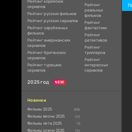
Рейтинг корейских
Рейтинг
П
сериалов
реальных
Рейтинг русских фильмов
фильмов
Рейтинг русских сериалов
Рейтинг
Рейтинг зарубежных
фантастики
фильмов
Рейтинг
Рейтинг американских
детективов
сериалов
Рейтинг
Рейтинг британских
триллеров
сериалов
Рейтинг
Рейтинг турецких
интересных
сериалов
сериалов
2025 год
Новинки
Фильмы 2025
895
Фильмы весны 2025
145
Фильмы лета 2025
79
Фильмы осени 2025
151