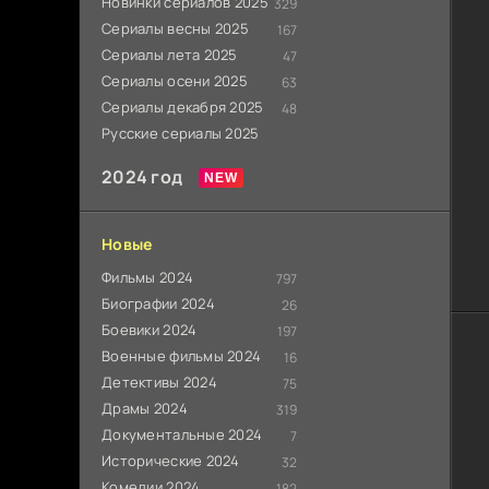
Новинки сериалов 2025
329
Сериалы весны 2025
167
Сериалы лета 2025
47
Сериалы осени 2025
63
Сериалы декабря 2025
48
Русские сериалы 2025
2024 год
Новые
Фильмы 2024
797
Биографии 2024
26
Боевики 2024
197
Военные фильмы 2024
16
Детективы 2024
75
Драмы 2024
319
Документальные 2024
7
Исторические 2024
32
Комедии 2024
182