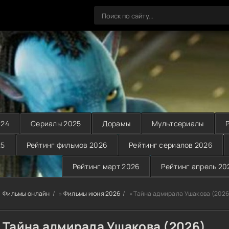
024
Сериалы 2025
Дорамы
Мультсериалы
25
Рейтинг фильмов 2026
Рейтинг сериалов 2026
Рейтинг март 2026
Рейтинг апрель 20
Фильмы онлайн
»
Фильмы июня 2026
» Тайна адмирала Ушакова (2026
Тайна адмирала Ушакова (2026)