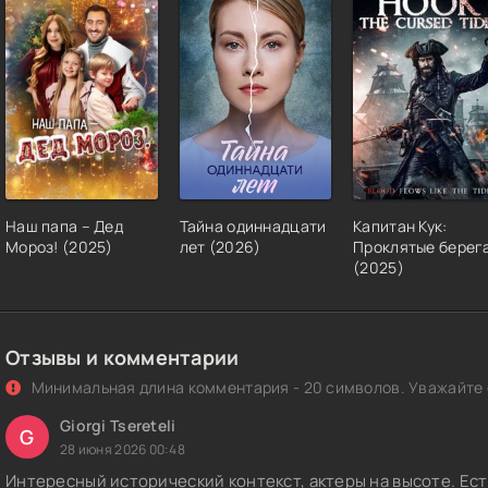
Наш папа – Дед
Тайна одиннадцати
Капитан Кук:
Мороз! (2025)
лет (2026)
Проклятые берег
(2025)
Отзывы и комментарии
Минимальная длина комментария - 20 символов. Уважайте с
Giorgi Tsereteli
G
28 июня 2026 00:48
Интересный исторический контекст, актеры на высоте. Ест