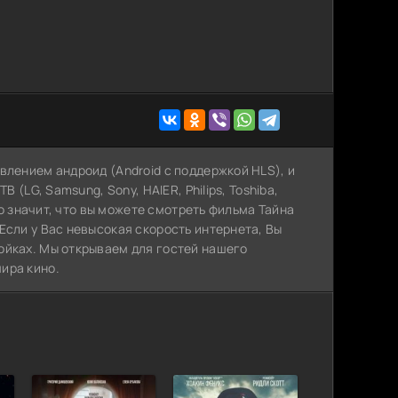
влением андроид (Android с поддержкой HLS), и
 (LG, Samsung, Sony, HAIER, Philips, Toshiba,
Это значит, что вы можете cмотреть фильма Тайна
Если у Вас невысокая скорость интернета, Вы
ойках. Мы открываем для гостей нашего
ира кино.