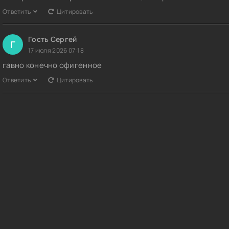
Ответить
Цитировать
Гость Сергей
Г
17 июля 2026 07:18
гавно конечно офигенное
Ответить
Цитировать