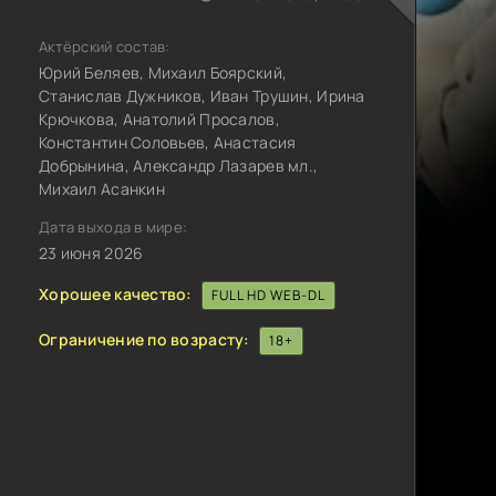
Актёрский состав:
Юрий Беляев, Михаил Боярский,
Станислав Дужников, Иван Трушин, Ирина
Крючкова, Анатолий Просалов,
Константин Соловьев, Анастасия
Добрынина, Александр Лазарев мл.,
Михаил Асанкин
Дата выхода в мире:
23 июня 2026
Хорошее качество:
FULL HD WEB-DL
Ограничение по возрасту:
18+