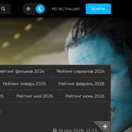
РЕГИСТРАЦИЯ
ВОЙТИ
Рейтинг фильмов 2024
Рейтинг сериалов 2024
Рейтинг январь 2026
Рейтинг февраль 2026
26
Рейтинг май 2026
Рейтинг июнь 2026
)
24 июн 2026, 07:33