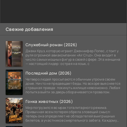
Свежие добавления
Служебный роман (2026)
Джеки Круз, которую играет Дженнифер Лопес, стоит у
руля огромной авиакомпании «Air Cruz». Она входит в
число самых мощных фигур в своей сфере. Эта женщина
— настоящий лидер: острая на язык, с
Последний дом (2026)
Четверо людей просыпаются обычным утром в своем
доме. Ничто не предвещает беды. Но вскоре выясняется
страшная правда: покинуть жилище невозможно. Любая
попытка выйти за дверь оборачивается провалом.
Гонка животных (2026)
Мир погрузился во мрак тоталитарного режима.
Привычная всем лотерея обрела зловещий смысл:
теперь она определяет не обладателей выигрышных
билетов, а участников смертельного забега. Каждому
номеру