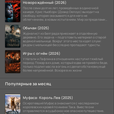
Новорождённый (2026)
После семи долгих лет, проведённых в одиночной
камере, Крис Ньюборн (Дэвид Оелоуо) выходит на
свободу, которая оказывается для него не
облегчением, а новым испытанием. Мир за пределами
тюремных стен
Обычаи (2025)
Журналист из Белграда приезжает в отдалённую
деревню. Его задача — подготовить материал о старой
водяной мельнице. Вокруг этого места ходят слухи:
рядом с мельницей бесследно пропадают туристы.
Игры с огнём (2026)
У Натали и Лафлина в отношениях наступил тяжёлый
период. Пожар в их доме, который едва не привёл к беде,
только подлил масла в огонь и сделал обстановку ещё
более напряжённой. Вскоре в их жизни
Популярные за месяц
Муфаса: Король Лев (2025)
Осиротевший Муфаса знакомится с наследником
королевских кровей по имени Така. Вместе они
отправляются в судьбоносное опасное путешествие,