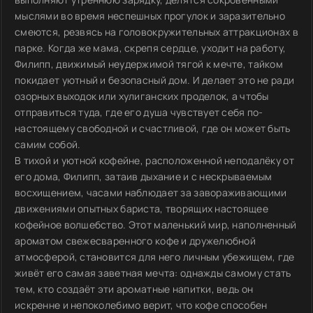
мыслями во время неспешных прогулок и заразительно
смеются, резвясь на головокружительных аттракционах в
парке. Когда же мама, скрепя сердце, уходит на работу,
Филипп, движимый неудержимой тягой к мечте, тайком
покидает уютный и безопасный дом. И делает это не ради
озорных выходок или хулиганских проделок, а чтобы
отправиться туда, где его душа чувствует себя по-
настоящему свободной и счастливой, где он может быть
самим собой.
В тихой и уютной кофейне, расположенной неподалёку от
его дома, Филипп, затаив дыхание и с нескрываемым
восхищением, часами наблюдает за завораживающими
движениями опытных бариста, творящих настоящее
кофейное волшебство. Этот маленький мир, наполненный
ароматом свежесваренного кофе и дружелюбной
атмосферой, становится для него личным убежищем, где
живёт его самая заветная мечта: однажды самому стать
тем, кто создаёт эти ароматные напитки, ведь он
искренне и непоколебимо верит, что кофе способен