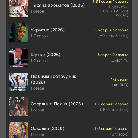
1-33 серия 1 сезона
Тысяча ароматов (2026)
(Субтитры,
DubLik.TV, Light
1 сезон
Breeze)
Укрытие (2026)
1-6 серия 3 сезона
(HDrezka Studio)
1-3 сезон
Шугар (2026)
1-8 серия 2 сезона
(Coldfilm)
1-2 сезон
Любимый сотрудник
1-2 серия
(2026)
(AniDUB)
1 сезон
Стерлинг-Поинт (2026)
1-8 серия 1 сезона
(LE-Production)
1 сезон
Осколки (2026)
1-2 серия 1 сезона
(Ultradox)
1 сезон