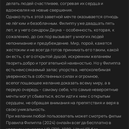
делать людей счастливее, согревая их сердца и
вдохновляя на новые свершения.
Однако путь к этой заветной мечте оказывается отнюдь
не лёгким и безоблачным. Филиппу уже двадцать пять
лет, и у него синдром Дауна – особенность, которая, к
сожалению, до сих пор вызывает у многих людей
непонимание и предубеждение. Мир, порой, кажется
жестоким и не всегда готов принимать его таким, какой
он есть, с его открытой душой, искренним желанием
творить добро и трогательной наивностью. Но у Филиппа
есть неиссякаемый запас упорства, непоколебимая
уверенность в собственных силах и огромное,
всепоглощающее желание доказать всему миру, а в
первую очередь – самому себе, что самые невероятные
мечты могут сбываться, если идти к ним с открытым
сердцем, не обращая внимания на препятствия и веря в
свою уникальность.
При желании любой пользователь может смотреть фильм
Правила Филиппа (2024) онлайн всегда бесплатно в