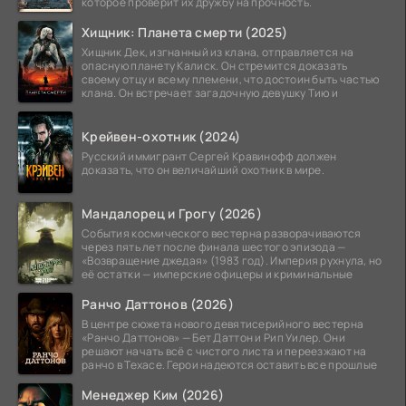
которое проверит их дружбу на прочность.
Хищник: Планета смерти (2025)
Хищник Дек, изгнанный из клана, отправляется на
опасную планету Калиск. Он стремится доказать
своему отцу и всему племени, что достоин быть частью
клана. Он встречает загадочную девушку Тию и
Крейвен-охотник (2024)
Русский иммигрант Сергей Кравинофф должен
доказать, что он величайший охотник в мире.
Мандалорец и Грогу (2026)
События космического вестерна разворачиваются
через пять лет после финала шестого эпизода —
«Возвращение джедая» (1983 год). Империя рухнула, но
её остатки — имперские офицеры и криминальные
Ранчо Даттонов (2026)
В центре сюжета нового девятисерийного вестерна
«Ранчо Даттонов» — Бет Даттон и Рип Уилер. Они
решают начать всё с чистого листа и переезжают на
ранчо в Техасе. Герои надеются оставить все прошлые
Менеджер Ким (2026)