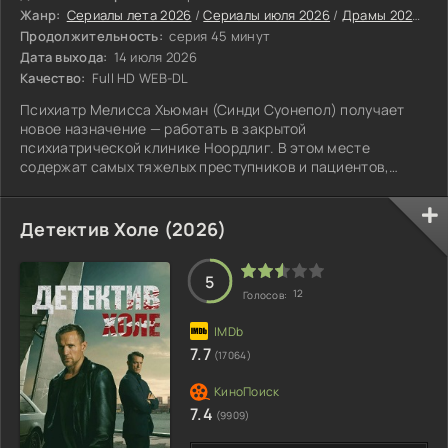
Жанр:
Сериалы лета 2026
/
Сериалы июля 2026
/
Драмы 2026
/
Се
Продолжительность:
серия 45 минут
Дата выхода:
14 июля 2026
Качество:
Full HD WEB-DL
Психиатр Мелисса Хьюман (Синди Суонепол) получает
новое назначение — работать в закрытой
психиатрической клинике Ноордлиг. В этом месте
содержат самых тяжелых преступников и пациентов,
которые смертельно опасны для всех, кто оказывается
рядом.
Детектив Холе (2026)
5
12
Голосов:
7.7
(17064)
7.4
(9909)