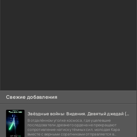
Свежие добавления
Звёздные войны: Видения. Девятый джедай (2026)
В отдалённом уголке космоса, где уцелевшие
последователи древнего ордена не прекращают
сопротивление натиску тёмных сил, молодая Кара
вместе с верными соратниками отправляется в