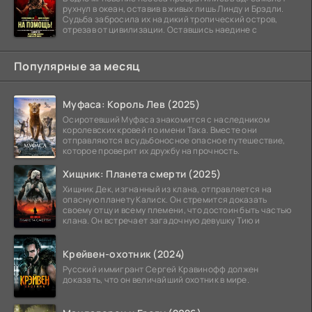
рухнул в океан, оставив в живых лишь Линду и Брэдли.
Судьба забросила их на дикий тропический остров,
отрезав от цивилизации. Оставшись наедине с
Популярные за месяц
Муфаса: Король Лев (2025)
Осиротевший Муфаса знакомится с наследником
королевских кровей по имени Така. Вместе они
отправляются в судьбоносное опасное путешествие,
которое проверит их дружбу на прочность.
Хищник: Планета смерти (2025)
Хищник Дек, изгнанный из клана, отправляется на
опасную планету Калиск. Он стремится доказать
своему отцу и всему племени, что достоин быть частью
клана. Он встречает загадочную девушку Тию и
Крейвен-охотник (2024)
Русский иммигрант Сергей Кравинофф должен
доказать, что он величайший охотник в мире.