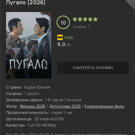
пределами своей страны. Среди них — Гай Жорж, который
Пугало (2026)
держал в страхе Париж в 1990-е годы; поэт Джек
Уэнтервегер, убивавший женщин в США, Чехии и Австрии;
беспощадный санитар Стефан, вводивший
10
7
Голосов:
9.0
(9)
СМОТРЕТЬ ОНЛАЙН
Страна:
Корея Южная
Сезоны:
1 сезон
Добавлены серии:
1-8 серия 1 сезона
Жанр:
Фильмы 2026
/
Детективы 2026
/
Криминальные фильмы 2026
Продолжительность:
серия 1 час
Дата выхода:
20 апреля 2026
Качество:
Full HD WEBRip
Кан Тэ Джу (Пак Хэ Су) думал, что его история с прошлым