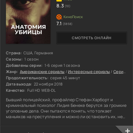
8.3
(10)
7.1
(3858)
СМОТРЕТЬ ОНЛАЙН
Страна:
США, Германия
Сезоны:
1 сезон
Добавлены серии:
1-6 серия 1 сезона
Жанр:
Американские сериалы
/
Интересные сериалы
/
Сериалы про маньяков
Продолжительность:
серия 45 минут
Дата выхода:
22 ноября 2018
Качество:
Full HD WEB-DL
Бывший полицейский, профайлер Стефан Харборт и
криминальный психолог Лидия Бенеке берутся за громкие
уголовные дела. Они пытаются понять, что толкает
маньяков на преступления и можно ли остановить их, не
допустив столько жертв. Каждый выпуск посвящён одному
из серийных убийц, которые известны далеко за