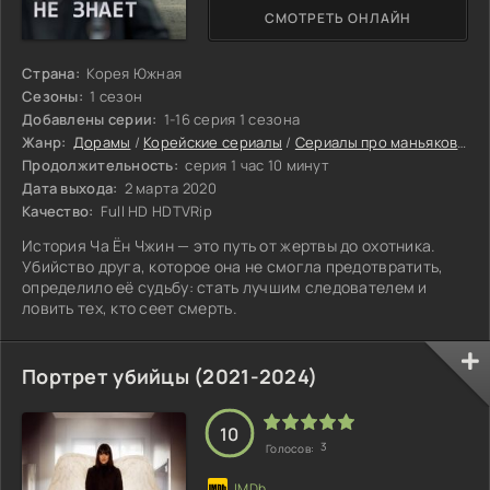
СМОТРЕТЬ ОНЛАЙН
Страна:
Корея Южная
Сезоны:
1 сезон
Добавлены серии:
1-16 серия 1 сезона
Жанр:
Дорамы
/
Корейские сериалы
/
Сериалы про маньяков
/
Де
Продолжительность:
серия 1 час 10 минут
Дата выхода:
2 марта 2020
Качество:
Full HD HDTVRip
История Ча Ён Чжин — это путь от жертвы до охотника.
Убийство друга, которое она не смогла предотвратить,
определило её судьбу: стать лучшим следователем и
ловить тех, кто сеет смерть.
Портрет убийцы (2021-2024)
10
3
Голосов: