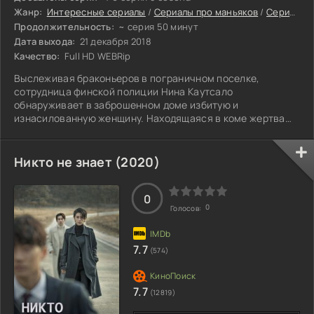
Жанр:
Интересные сериалы
/
Сериалы про маньяков
/
Сериалы 2025
Продолжительность:
~ серия 50 минут
Дата выхода:
21 декабря 2018
Качество:
Full HD WEBRip
Выслеживая браконьеров в пограничном поселке,
сотрудница финской полиции Нина Каутсало
обнаруживает в заброшенном доме избитую и
изнасилованную женщину. Находящаяся в коме жертва
оказывается не единственной - Нина доказывает
появление серийного убийцы.
Никто не знает (2020)
0
0
Голосов:
7.7
(574)
7.7
(12819)