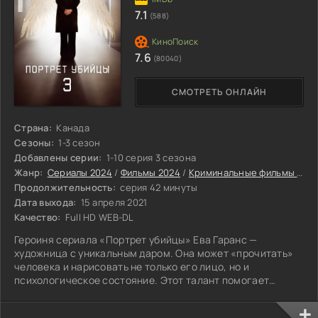
7.1
(588)
7.6
(80040)
СМОТРЕТЬ ОНЛАЙН
Страна:
Канада
Сезоны:
1-3 сезон
Добавлены серии:
1-10 серия 3 сезона
Жанр:
Сериалы 2024
/
Фильмы 2024
/
Криминальные фильмы 2024
Продолжительность:
серия 42 минуты
Дата выхода:
15 апреля 2021
Качество:
Full HD WEB-DL
Героиня сериала «Портрет убийцы» Ева Гаранс —
художница с уникальным даром. Она может «прочитать»
человека и нарисовать не только его лицо, но и
психологическое состояние. Этот талант помогает
полиции находить преступников.