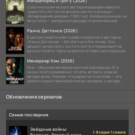
Мандалорец и Грогу (2026)
События космического вестерна разворачиваются
через пять лет после финала шестого эпизода —
«Возвращение джедая» (1983 год). Империя рухнула, но
её остатки — имперские офицеры и криминальные
Ранчо Даттонов (2026)
В центре сюжета нового девятисерийного вестерна
«Ранчо Даттонов» — Бет Даттон и Рип Уилер. Они
решают начать всё с чистого листа и переезжают на
ранчо в Техасе. Герои надеются оставить все прошлые
Менеджер Ким (2026)
Ким — обычный менеджер крупной корпорации. Его
жизнь течёт размеренно: отчёты, встречи, редкие
вечера дома. Главное, что держит его на плаву, — это
забота о единственном близком человеке, о дочери.
Обновления сериалов
Самые последние
Звёздные войны:
1-8 серия 1 сезона
Видения. Девятый джедай