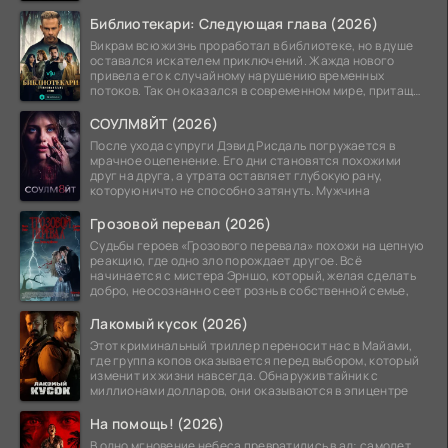
рискованный рейд.
Библиотекари: Следующая глава (2026)
Викрам всю жизнь проработал в библиотеке, но в душе
оставался искателем приключений. Жажда нового
привела его к случайному нарушению временных
потоков. Так он оказался в современном мире, притащив
за
СОУЛМ8ЙТ (2026)
После ухода супруги Дэвид Рисдаль погружается в
мрачное оцепенение. Его дни становятся похожими
друг на друга, а утрата оставляет глубокую рану,
которую ничто не способно затянуть. Мужчина
Грозовой перевал (2026)
Судьбы героев «Грозового перевала» похожи на цепную
реакцию, где одно зло порождает другое. Всё
начинается с мистера Эрншо, который, желая сделать
добро, неосознанно сеет рознь в собственной семье,
Лакомый кусок (2026)
Этот криминальный триллер переносит нас в Майами,
где группа копов оказывается перед выбором, который
изменит их жизни навсегда. Обнаружив тайник с
миллионами долларов, они оказываются в эпицентре
На помощь! (2026)
В одно мгновение небеса превратились в ад: самолет