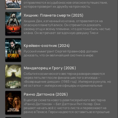
отправляются в судьбоносное опасное путешествие,
которое проверит их дружбу на прочность.
Хищник: Планета смерти (2025)
Хищник Дек, изгнанный из клана, отправляется на
опасную планету Калиск. Он стремится доказать
своему отцу и всему племени, что достоин быть частью
клана. Он встречает загадочную девушку Тию и
Крейвен-охотник (2024)
Русский иммигрант Сергей Кравинофф должен
доказать, что он величайший охотник в мире.
Мандалорец и Грогу (2026)
События космического вестерна разворачиваются
через пять лет после финала шестого эпизода —
«Возвращение джедая» (1983 год). Империя рухнула, но
её остатки — имперские офицеры и криминальные
Ранчо Даттонов (2026)
В центре сюжета нового девятисерийного вестерна
«Ранчо Даттонов» — Бет Даттон и Рип Уилер. Они
решают начать всё с чистого листа и переезжают на
ранчо в Техасе. Герои надеются оставить все прошлые