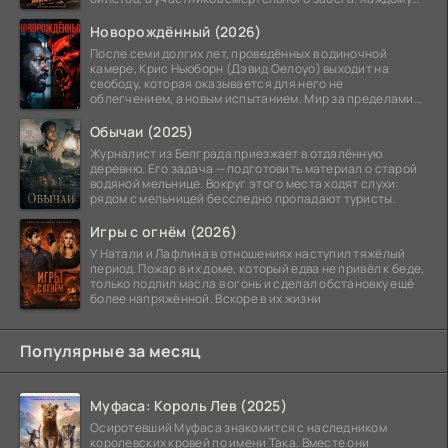
номеру
Новорождённый (2026)
После семи долгих лет, проведённых в одиночной
камере, Крис Ньюборн (Дэвид Оелоуо) выходит на
свободу, которая оказывается для него не
облегчением, а новым испытанием. Мир за пределами
тюремных стен
Обычаи (2025)
Журналист из Белграда приезжает в отдалённую
деревню. Его задача — подготовить материал о старой
водяной мельнице. Вокруг этого места ходят слухи:
рядом с мельницей бесследно пропадают туристы.
Игры с огнём (2026)
У Натали и Лафлина в отношениях наступил тяжёлый
период. Пожар в их доме, который едва не привёл к беде,
только подлил масла в огонь и сделал обстановку ещё
более напряжённой. Вскоре в их жизни
Популярные за месяц
Муфаса: Король Лев (2025)
Осиротевший Муфаса знакомится с наследником
королевских кровей по имени Така. Вместе они