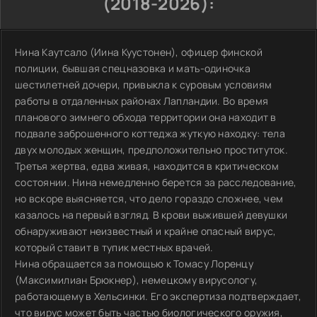
(2018-2026):
Нина Каутсало (Иина Куустонен), офицер финской
полиции, бывшая спецназовка и мать-одиночка
шестилетней дочери, привыкла к суровым условиям
работы в отдаленных районах Лапландии. Во время
планового зимнего обхода территории она находит в
подвале заброшенного коттеджа жуткую находку: тела
двух молодых женщин, предположительно проституток.
Третья жертва, едва живая, находится в критическом
состоянии. Нина немедленно берется за расследование,
но вскоре выясняется, что дело гораздо сложнее, чем
казалось на первый взгляд. В крови выжившей девушки
обнаруживают неизвестный и крайне опасный вирус,
который ставит в тупик местных врачей.
Нина обращается за помощью к Томасу Лоренцу
(Максимилиан Брюкнер), немецкому вирусологу,
работающему в Хельсинки. Его экспертиза подтверждает,
что вирус может быть частью биологического оружия,