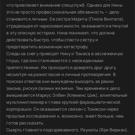
что привлекает внимание спецслужб. Однако для Нины
это не просто профессиональная обязанность — дело
становится личным. Ее сестра Марита (Пихла Виитала),
страдающая от наркозависимости, оказывается втянутой
в эту опасную историю. Нина понимает, что должна
действовать быстро, чтобы спасти сестру и
предотвратить возможную катастрофу.
Следы на снегу приводят Нину и Томаса в заснеженную
глушь, где они сталкиваются с неожиданными
препятствиями. Им приходится доверять друг другу,
несмотря на разногласия и личные противоречия. В
поисках ответов они вынуждены выходить за рамки
закона, рискуя своими жизнями. Тем временем в дело
вмешивается Маркус Элбен (Клеменс Шик), влиятельный
мультимиллионер и глава крупной фармацевтической
корпорации. Он оказывается связан с Томасом через
прошлые исследования и, возможно, знает больше, чем
готов рассказать.
Смерть главного подозреваемого, Раунолы (Яри Вирман),