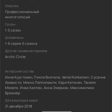
Озвучка:
Профессиональный
многоголосый
Сезон:
1-5 сезон
Добавлены:
1-6 серия 5 сезона
Другие названия сериала:
Arctic Circle
Актёрский состав:
Иина Куустонен, Пихла Виитала, Venla Ronkainen, Сусанна
Хаависто, Микко Леппилампи, Кари Кетонен, Танели
Мякеля, Инка Каллен, Анна Экерман, Максимилиан
Брюкнер
Дата выхода в мире:
21 декабря 2018