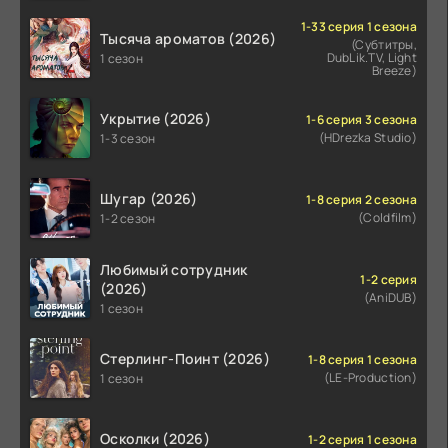
1-33 серия 1 сезона
Тысяча ароматов (2026)
(Субтитры,
DubLik.TV, Light
1 сезон
Breeze)
Укрытие (2026)
1-6 серия 3 сезона
(HDrezka Studio)
1-3 сезон
Шугар (2026)
1-8 серия 2 сезона
(Coldfilm)
1-2 сезон
Любимый сотрудник
1-2 серия
(2026)
(AniDUB)
1 сезон
Стерлинг-Поинт (2026)
1-8 серия 1 сезона
(LE-Production)
1 сезон
Осколки (2026)
1-2 серия 1 сезона