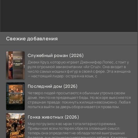
Свежие добавления
Служебный роман (2026)
Джеки Круз, которую играет Дженнифер Лопес, стоит у
руля огромной авиакомпании «Air Cruz». Она входит в
число самых мощных фигур в своей сфере. Эта женщина
— настоящий лидер: острая на язык, с
Последний дом (2026)
Четверо людей просыпаются обычным утром в своем
доме. Ничто не предвещает беды. Но вскоре выясняется
страшная правда: покинуть жилище невозможно. Любая
попытка выйти за дверь оборачивается провалом.
Гонка животных (2026)
Мир погрузился во мрак тоталитарного режима.
Привычная всем лотерея обрела зловещий смысл:
теперь она определяет не обладателей выигрышных
билетов, а участников смертельного забега. Каждому