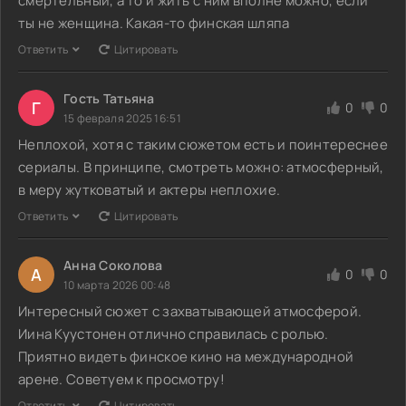
смертельный, а то и жить с ним вполне можно, если
ты не женщина. Какая-то финская шляпа
Ответить
Цитировать
Гость Татьяна
Г
0
0
15 февраля 2025 16:51
Неплохой, хотя с таким сюжетом есть и поинтереснее
сериалы. В принципе, смотреть можно: атмосферный,
в меру жутковатый и актеры неплохие.
Ответить
Цитировать
Анна Соколова
А
0
0
10 марта 2026 00:48
Интересный сюжет с захватывающей атмосферой.
Иина Куустонен отлично справилась с ролью.
Приятно видеть финское кино на международной
арене. Советуем к просмотру!
Ответить
Цитировать