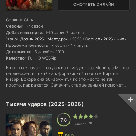
СМОТРЕТЬ ОНЛАЙН
Страна:
США
Сезоны:
1-7 сезон
Добавлены серии:
1-10 серия 7 сезона
Жанр:
Драмы 2025
/
Мелодрамы 2025
/
Сериалы 2025
/
Фильмы 2025
Продолжительность:
~ серия 44 минуты
Дата выхода:
6 декабря 2019
Качество:
Full HD WEBRip
В попытке начать новую жизнь медсестра Мелинда Монро
переезжает в тихий калифорнийский городок Виргин
Ривер. Вскоре она обнаружит, что это место не так
просто, как кажется. Залечить старые раны ей поможет
бывший морпех Джек.
Тысяча ударов (2025-2026)
7.8
18
Голосов: