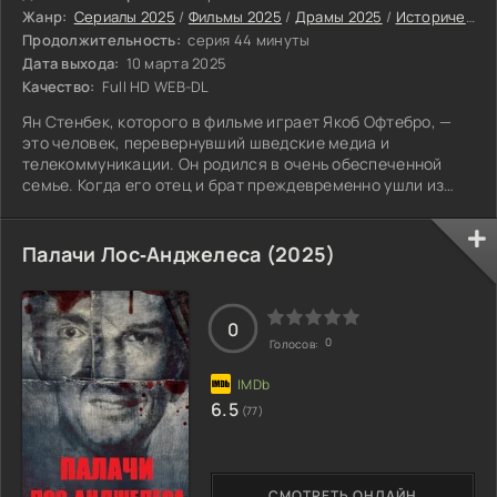
Жанр:
Сериалы 2025
/
Фильмы 2025
/
Драмы 2025
/
Исторические фильмы 2025
Продолжительность:
серия 44 минуты
Дата выхода:
10 марта 2025
Качество:
Full HD WEB-DL
Ян Стенбек, которого в фильме играет Якоб Офтебро, —
это человек, перевернувший шведские медиа и
телекоммуникации. Он родился в очень обеспеченной
семье. Когда его отец и брат преждевременно ушли из
жизни, Ян унаследовал огромную деловую империю.
Палачи Лос‑Анджелеса (2025)
0
0
Голосов:
6.5
(77)
СМОТРЕТЬ ОНЛАЙН