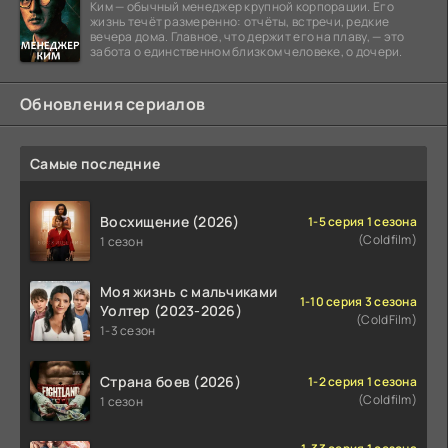
Ким — обычный менеджер крупной корпорации. Его
жизнь течёт размеренно: отчёты, встречи, редкие
вечера дома. Главное, что держит его на плаву, — это
забота о единственном близком человеке, о дочери.
Обновления сериалов
Самые последние
Восхищение (2026)
1-5 серия 1 сезона
(Coldfilm)
1 сезон
Моя жизнь с мальчиками
1-10 серия 3 сезона
Уолтер (2023-2026)
(ColdFilm)
1-3 сезон
Страна боев (2026)
1-2 серия 1 сезона
(Coldfilm)
1 сезон