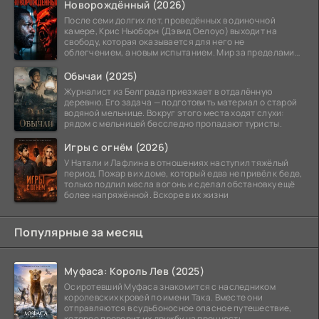
Новорождённый (2026)
После семи долгих лет, проведённых в одиночной
камере, Крис Ньюборн (Дэвид Оелоуо) выходит на
свободу, которая оказывается для него не
облегчением, а новым испытанием. Мир за пределами
тюремных стен
Обычаи (2025)
Журналист из Белграда приезжает в отдалённую
деревню. Его задача — подготовить материал о старой
водяной мельнице. Вокруг этого места ходят слухи:
рядом с мельницей бесследно пропадают туристы.
Игры с огнём (2026)
У Натали и Лафлина в отношениях наступил тяжёлый
период. Пожар в их доме, который едва не привёл к беде,
только подлил масла в огонь и сделал обстановку ещё
более напряжённой. Вскоре в их жизни
Популярные за месяц
Муфаса: Король Лев (2025)
Осиротевший Муфаса знакомится с наследником
королевских кровей по имени Така. Вместе они
отправляются в судьбоносное опасное путешествие,
которое проверит их дружбу на прочность.