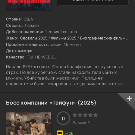
Страна:
США
Сезоны:
1 сезон
Добавлены серии:
1 серия 1 сезона
Жанр:
Сериалы 2025
/
Фильмы 2025
/
Биографические фильмы 2025
Продолжительность:
серия 45 минут
Дата выхода:
Качество:
Full HD WEB-DL
Начало 1970-х годов. Южная Калифорния погрузилась в
страх. По всему региону стали находить тела убитых
мужчин. Убийства были жестокими. Полиция и
следователи были шокированы, когда выяснили, что за
всеми этими зверскими преступлениями стоят не один, а
целых три разных человека. Три одиноких преступника,
чьи пути пересекались в одном ужасном деле. Поиск их
Босс компании «Тайфун» (2025)
становился всё более напряженным. Каждый новый
найденный труп лишь усиливал чувство тревоги у
жителей и ставил правоохранительные органы
0
0
Голосов: