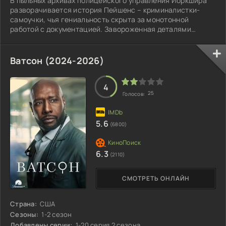
В пыльных архивах полицейского управления Йоркшира
разворачивается история Пейшенс – криминалистки-
самоучки, чья гениальность скрыта за монотонной
работой с документацией. Завороженная деталями
преступлений, она погружается в мир улик.
Ватсон (2024-2026)
4
25
Голосов:
5.6
(6800)
6.3
(2110)
СМОТРЕТЬ ОНЛАЙН
Страна:
США
Сезоны:
1-2 сезон
Добавлены серии:
1-20 серия 2 сезона