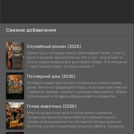
Свежие добавления
Служебный роман (2026)
Джеки Круз, которую играет Дженнифер Лопес, стоит у
руля огромной авиакомпании «Air Cruz». Она входит в
число самых мощных фигур в своей сфере. Эта женщина
— настоящий лидер: острая на язык, с
Последний дом (2026)
Четверо людей просыпаются обычным утром в своем
доме. Ничто не предвещает беды. Но вскоре выясняется
страшная правда: покинуть жилище невозможно. Любая
попытка выйти за дверь оборачивается провалом.
Гонка животных (2026)
Мир погрузился во мрак тоталитарного режима.
Привычная всем лотерея обрела зловещий смысл:
теперь она определяет не обладателей выигрышных
билетов, а участников смертельного забега. Каждому
номеру