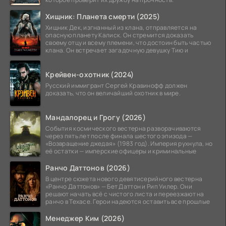
Хищник: Планета смерти (2025)
Хищник Дек, изгнанный из клана, отправляется на
опасную планету Калиск. Он стремится доказать
своему отцу и всему племени, что достоин быть частью
клана. Он встречает загадочную девушку Тию и
Крейвен-охотник (2024)
Русский иммигрант Сергей Кравинофф должен
доказать, что он величайший охотник в мире.
Мандалорец и Грогу (2026)
События космического вестерна разворачиваются
через пять лет после финала шестого эпизода —
«Возвращение джедая» (1983 год). Империя рухнула, но
её остатки — имперские офицеры и криминальные
Ранчо Даттонов (2026)
В центре сюжета нового девятисерийного вестерна
«Ранчо Даттонов» — Бет Даттон и Рип Уилер. Они
решают начать всё с чистого листа и переезжают на
ранчо в Техасе. Герои надеются оставить все прошлые
Менеджер Ким (2026)