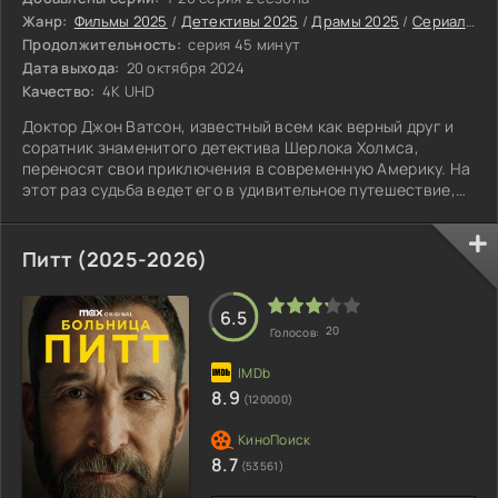
Жанр:
Фильмы 2025
/
Детективы 2025
/
Драмы 2025
/
Сериалы 2025
Продолжительность:
серия 45 минут
Дата выхода:
20 октября 2024
Качество:
4K UHD
Доктор Джон Ватсон, известный всем как верный друг и
соратник знаменитого детектива Шерлока Холмса,
переносят свои приключения в современную Америку. На
этот раз судьба ведет его в удивительное путешествие,
начавшееся с трагических событий на водопаде
Райхенбах.
Питт (2025-2026)
6.5
20
Голосов:
8.9
(120000)
8.7
(53561)