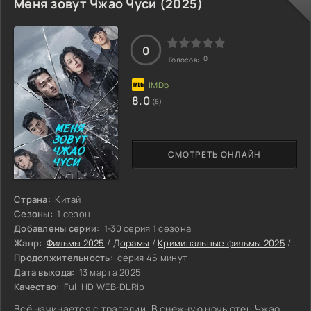
Меня зовут Чжао Чуси (2025)
0
0
Голосов:
8.0
(8)
СМОТРЕТЬ ОНЛАЙН
Страна:
Китай
Сезоны:
1 сезон
Добавлены серии:
1-30 серия 1 сезона
Жанр:
Фильмы 2025
/
Дорамы
/
Криминальные фильмы 2025
/
Дра
Продолжительность:
серия 45 минут
Дата выхода:
13 марта 2025
Качество:
Full HD WEB-DLRip
Всё начинается с трагедии. В снежную ночь отец Чжао