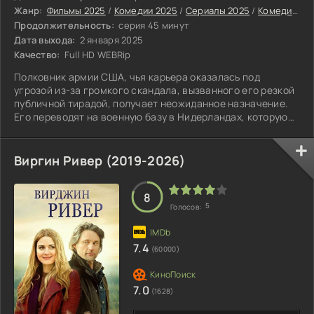
Жанр:
Фильмы 2025
/
Комедии 2025
/
Сериалы 2025
/
Комедийные сериалы
Продолжительность:
серия 45 минут
Дата выхода:
2 января 2025
Качество:
Full HD WEBRip
Полковник армии США, чья карьера оказалась под
угрозой из-за громкого скандала, вызванного его резкой
публичной тирадой, получает неожиданное назначение.
Его переводят на военную базу в Нидерландах, которую
многие считают самой бесполезной в системе обороны
страны.
Виргин Ривер (2019-2026)
8
5
Голосов:
7.4
(60000)
7.0
(1628)