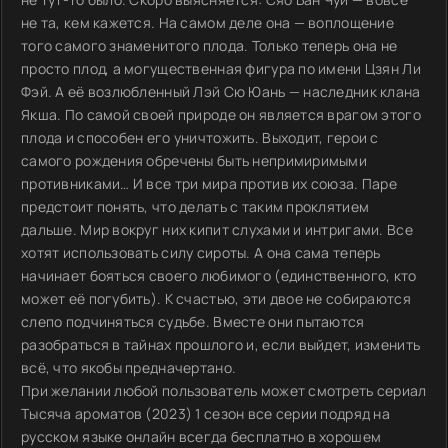
не та, кем кажется. На самом деле она — воплощение
того самого знаменитого плода. Только теперь она не
просто плод, а могущественная фигура по имени Цзян Ли
Фэй. А её возлюбленный Лэй Сю Юань — наследник клана
Якша. По самой своей природе он является врагом этого
плода и способен его уничтожить. Выходит, герои с
самого рождения обречены быть непримиримыми
противниками… И все три мира против их союза. Паре
предстоит понять, что делать с таким проклятием
дальше. Мир вокруг них кипит слухами и интригами. Все
хотят использовать силу сироты. А она сама теперь
начинает бояться своего любимого (единственного, кто
может её погубить). К счастью, эти двое не собираются
слепо подчиняться судьбе. Вместе они пытаются
разобраться в тайнах прошлого и, если выйдет, изменить
всё, что якобы предначертано.
При желании любой пользователь может смотреть сериал
Тысяча ароматов (2023) 1 сезон все серии подряд на
русском языке онлайн всегда бесплатно в хорошем