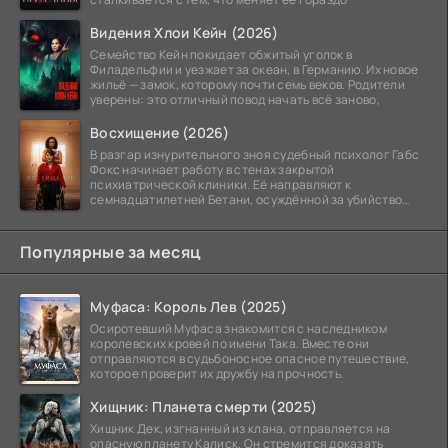
Видения Хлои Кейн (2026)
Семейство Кейн покидает обжитый уголок в
Филадельфии и уезжает за океан, в Германию. Их новое
жильё — замок, которому почти семь веков. Родители
уверены: это отличный повод начать всё заново,
Восхищение (2026)
В разгар изнурительного зноя судебный психолог Габс
Фокс начинает работу в стенах закрытой
психиатрической клиники. Её направляют к
семнадцатилетней Бетани, осуждённой за убийство
матери. Девушка
Популярные за месяц
Муфаса: Король Лев (2025)
Осиротевший Муфаса знакомится с наследником
королевских кровей по имени Така. Вместе они
отправляются в судьбоносное опасное путешествие,
которое проверит их дружбу на прочность.
Хищник: Планета смерти (2025)
Хищник Дек, изгнанный из клана, отправляется на
опасную планету Калиск. Он стремится доказать