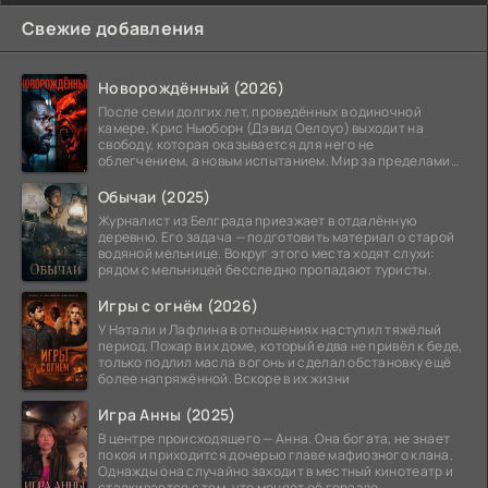
Свежие добавления
Новорождённый (2026)
После семи долгих лет, проведённых в одиночной
камере, Крис Ньюборн (Дэвид Оелоуо) выходит на
свободу, которая оказывается для него не
облегчением, а новым испытанием. Мир за пределами
тюремных стен
Обычаи (2025)
Журналист из Белграда приезжает в отдалённую
деревню. Его задача — подготовить материал о старой
водяной мельнице. Вокруг этого места ходят слухи:
рядом с мельницей бесследно пропадают туристы.
Игры с огнём (2026)
У Натали и Лафлина в отношениях наступил тяжёлый
период. Пожар в их доме, который едва не привёл к беде,
только подлил масла в огонь и сделал обстановку ещё
более напряжённой. Вскоре в их жизни
Игра Анны (2025)
В центре происходящего — Анна. Она богата, не знает
покоя и приходится дочерью главе мафиозного клана.
Однажды она случайно заходит в местный кинотеатр и
сталкивается с тем, что меняет её гораздо