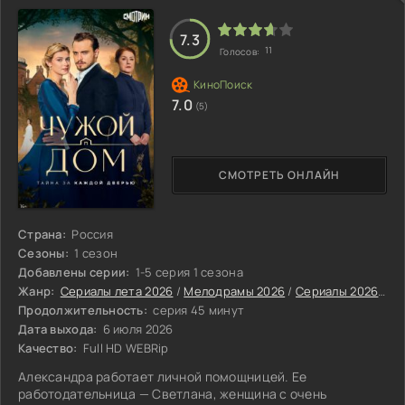
7.3
11
Голосов:
7.0
(5)
СМОТРЕТЬ ОНЛАЙН
Страна:
Россия
Сезоны:
1 сезон
Добавлены серии:
1-5 серия 1 сезона
Жанр:
Сериалы лета 2026
/
Мелодрамы 2026
/
Сериалы 2026
/
Ру
Продолжительность:
серия 45 минут
Дата выхода:
6 июля 2026
Качество:
Full HD WEBRip
Александра работает личной помощницей. Ее
работодательница — Светлана, женщина с очень