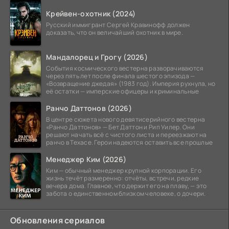
Крейвен-охотник (2024)
Русский иммигрант Сергей Кравинофф должен
доказать, что он величайший охотник в мире.
Мандалорец и Грогу (2026)
События космического вестерна разворачиваются
через пять лет после финала шестого эпизода —
«Возвращение джедая» (1983 год). Империя рухнула, но
её остатки — имперские офицеры и криминальные
Ранчо Даттонов (2026)
В центре сюжета нового девятисерийного вестерна
«Ранчо Даттонов» — Бет Даттон и Рип Уилер. Они
решают начать всё с чистого листа и переезжают на
ранчо в Техасе. Герои надеются оставить все прошлые
Менеджер Ким (2026)
Ким — обычный менеджер крупной корпорации. Его
жизнь течёт размеренно: отчёты, встречи, редкие
вечера дома. Главное, что держит его на плаву, — это
забота о единственном близком человеке, о дочери.
Обновления сериалов