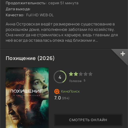
Продолжительность:
серия 51 минута
Дата выхода:
Качество:
Full HD WEB-DL
Анна Островская ведёт размеренное существование в
роскошном доме, наполненное заботами по хозяйству.
Она никогда не стремилась к карьере, ведь главным для
неё всегда оставалась опека над близкими и
продолжение их рода. Супруг обеспечивает достаток,
пока женщина посвящает себя воспитанию трёх дочерей,
которые растут в атмосфере любви и заботы. Идиллия
Похищение (2026)
рушится, когда высшие силы обращают взор на Анну.
Небесный выбор падает на неё: обычная женщина
становится проводником, связующим звеном двух
4
5
Голосов:
7.0
(254)
СМОТРЕТЬ ОНЛАЙН