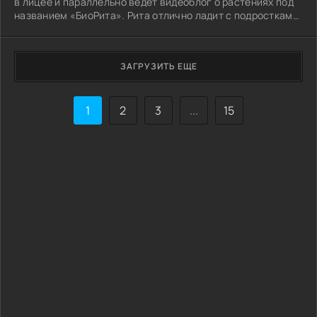
в лицее и параллельно ведёт видеоблог о растениях под
названием «БиоРита». Рита отлично ладит с подростками,
её уважают и коллеги, и ученики.
ЗАГРУЗИТЬ ЕЩЕ
1
2
3
...
15