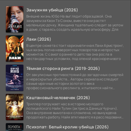
Замужняя убийца (2026)
Внешне жизнь Ю Бо На выглядит образцовой. Она
замужем за Квон Тэ Соном, вместе они растят
маленькую дочку. Женщина тщательно следит за уютом
в доме, стараясь создать идеальную атмосферу. Для
Лаки (2026)
В центре сюжета стоит харизматичная Лаки Армстронг,
чья жизнь полна невероятных поворотов и непростых
моментов. С самого раннего детства она росла в
нестандартных условиях, под опекой красноречивого
Тёмная сторона ринга (2019-2026)
От закулисных противостояний до загадочных смертей
и нераскрытых убийств... Авторы сериала исследуют
самые мрачные истории золотого века
профессионального реслинга, и пытаются найти
правду на стыке
Каштановый человечек (2026)
Триллер погружает нас в историю молодого
полицейского Найи Тулин (актриса Даница Чурчич).
Она внутренне вымотана и сломлена, но вынуждена
продолжать работу. Найя втягивается в расследование
жуткого
Психопат: Белый кролик-убийца (2026)