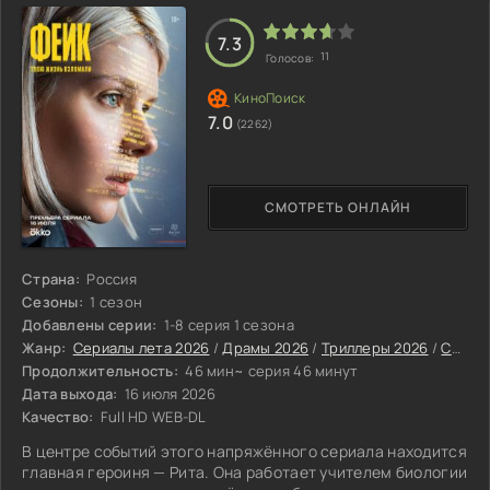
очень тяжелое. Пока он вызывает медиков и ждет
спасения, она, к несчастью, погибает у него
7.3
11
Голосов:
7.0
(2262)
СМОТРЕТЬ ОНЛАЙН
Страна:
Россия
Сезоны:
1 сезон
Добавлены серии:
1-8 серия 1 сезона
Жанр:
Сериалы лета 2026
/
Драмы 2026
/
Триллеры 2026
/
Сериалы 2026
Продолжительность:
46 мин~ серия 46 минут
Дата выхода:
16 июля 2026
Качество:
Full HD WEB-DL
В центре событий этого напряжённого сериала находится
главная героиня — Рита. Она работает учителем биологии