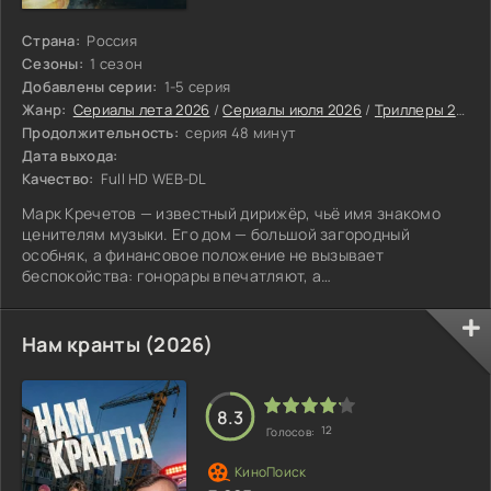
Страна:
Россия
Сезоны:
1 сезон
Добавлены серии:
1-5 серия
Жанр:
Сериалы лета 2026
/
Сериалы июля 2026
/
Триллеры 2026
Продолжительность:
серия 48 минут
Дата выхода:
Качество:
Full HD WEB-DL
Марк Кречетов — известный дирижёр, чьё имя знакомо
ценителям музыки. Его дом — большой загородный
особняк, а финансовое положение не вызывает
беспокойства: гонорары впечатляют, а
благотворительный фонд помощи детям с тяжёлыми
заболеваниями приносит не только пользу обществу, но и
уважение окружающих.
Нам кранты (2026)
8.3
12
Голосов: