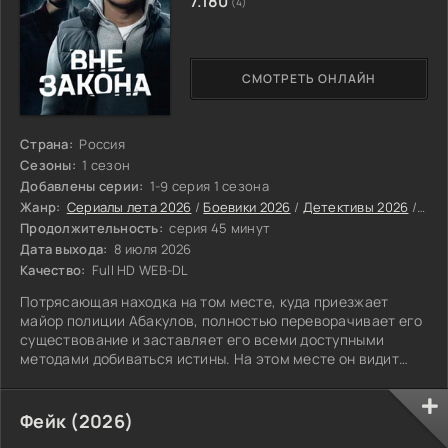
7.180
(4)
СМОТРЕТЬ ОНЛАЙН
Страна:
Россия
Сезоны:
1 сезон
Добавлены серии:
1-9 серия 1 сезона
Жанр:
Сериалы лета 2026
/
Боевики 2026
/
Детективы 2026
/
Дра
Продолжительность:
серия 45 минут
Дата выхода:
8 июля 2026
Качество:
Full HD WEB-DL
Потрясающая находка на том месте, куда приезжает
майор полиции Абакулов, полностью переворачивает его
существование и заставляет его всеми доступными
методами добиваться истины. На этом месте он видит
чудовищную картину: в помойном баке лежит едва живая
молодая женщина, которую сильно избили неизвестные
злодеи. К его большому ужасу, это оказывается его
Фейк (2026)
собственная дочь. Состояние девушки девятнадцати лет