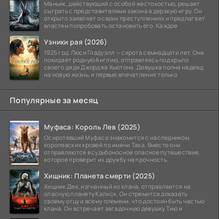
Маньяк, действующий с особой жестокостью, решает
сыграть с представителями закона в дерзкую игру. Он
открыто заявляет о своих преступлениях и предлагает
властям попробовать остановить его. Каждое
Узники рая (2026)
1925 год. Люси Гладуэлл — сирота семнадцати лет. Она
покидает родную Англию, отправляясь под крыло
своего дяди Джорджа Хьютона. Девушка полна надежд
на новую жизнь, и первые впечатления только
Популярные за месяц
Муфаса: Король Лев (2025)
Осиротевший Муфаса знакомится с наследником
королевских кровей по имени Така. Вместе они
отправляются в судьбоносное опасное путешествие,
которое проверит их дружбу на прочность.
Хищник: Планета смерти (2025)
Хищник Дек, изгнанный из клана, отправляется на
опасную планету Калиск. Он стремится доказать
своему отцу и всему племени, что достоин быть частью
клана. Он встречает загадочную девушку Тию и