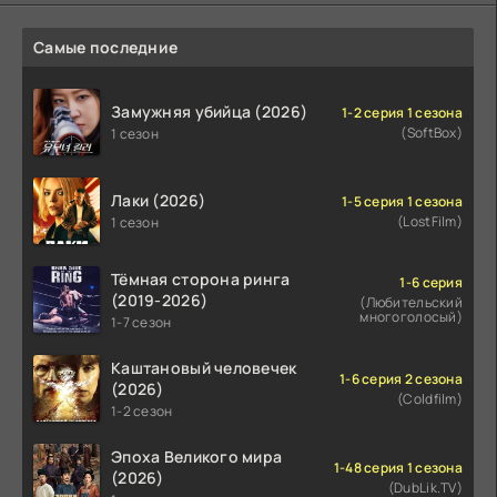
Самые последние
Замужняя убийца (2026)
1-2 серия 1 сезона
(SoftBox)
1 сезон
Лаки (2026)
1-5 серия 1 сезона
(LostFilm)
1 сезон
Тёмная сторона ринга
1-6 серия
(2019-2026)
(Любительский
многоголосый)
1-7 сезон
Каштановый человечек
1-6 серия 2 сезона
(2026)
(Coldfilm)
1-2 сезон
Эпоха Великого мира
1-48 серия 1 сезона
(2026)
(DubLik.TV)