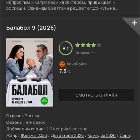
непростым и капризным характером, привыкшая к
роскоши. Однажды Светлана решает отдохнуть на
дорогом курорте и берет Александру с собой. Там
девушка становится заложницей бесконечных
требований, которые должна выполнять беспрекословно.
Балабол 9 (2026)
8.1
26
Голосов:
7.3
(5)
СМОТРЕТЬ ОНЛАЙН
Страна:
Россия
Сезоны:
9-й сезон
Добавлены серии:
1-24 серия 9 сезона
Жанр:
Фильмы 2026
/
Детективы 2026
/
Комедии 2026
/
Сериалы 2026