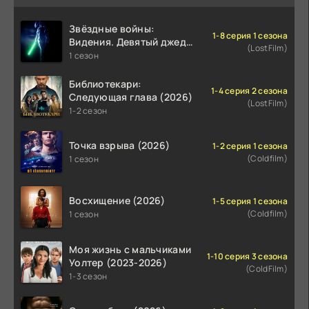
Звёздные войны:
1-8 серия 1 сезона
Видения. Девятый джедай
(LostFilm)
(2026)
1 сезон
Библиотекари:
1-4 серия 2 сезона
Следующая глава (2026)
(LostFilm)
1-2 сезон
Точка взрыва (2026)
1-2 серия 1 сезона
(Coldfilm)
1 сезон
Восхищение (2026)
1-5 серия 1 сезона
(Coldfilm)
1 сезон
Моя жизнь с мальчиками
1-10 серия 3 сезона
Уолтер (2023-2026)
(ColdFilm)
1-3 сезон