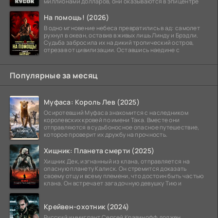
миллионами долларов, они оказываются в эпицентре
На помощь! (2026)
В одно мгновение небеса превратились в ад: самолет
рухнул в океан, оставив в живых лишь Линду и Брэдли.
Судьба забросила их на дикий тропический остров,
отрезав от цивилизации. Оставшись наедине с
Популярные за месяц
Муфаса: Король Лев (2025)
Осиротевший Муфаса знакомится с наследником
королевских кровей по имени Така. Вместе они
отправляются в судьбоносное опасное путешествие,
которое проверит их дружбу на прочность.
Хищник: Планета смерти (2025)
Хищник Дек, изгнанный из клана, отправляется на
опасную планету Калиск. Он стремится доказать
своему отцу и всему племени, что достоин быть частью
клана. Он встречает загадочную девушку Тию и
Крейвен-охотник (2024)
Русский иммигрант Сергей Кравинофф должен