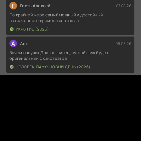
Г
Гость Алексей
07.08.26
По крайней мере самый мощный и достойный
потраченного времени сериал за
УКРЫТИЕ (2026)
А
Анг
06.08.26
Зачем озвучка Драгон, пипец, пускай звук будет
оригинальный с кинотеатра
ЧЕЛОВЕК-ПАУК: НОВЫЙ ДЕНЬ (2026)