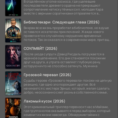
В отдалённом уголке космоса, где уцелевшие
последователи древнего ордена не прекращают
сопротивление натиску тёмных сил, молодая Кара
вместе с верными соратниками отправляется в
рискованный рейд.
Библиотекари: Следующая глава (2026)
Викрам всю жизнь проработал в библиотеке, но в душе
оставался искателем приключений. Жажда нового
привела его к случайному нарушению временных
потоков. Так он оказался в современном мире, притащив
за
СОУЛМ8ЙТ (2026)
После ухода супруги Дэвид Рисдаль погружается в
мрачное оцепенение. Его дни становятся похожими
друг на друга, а утрата оставляет глубокую рану,
которую ничто не способно затянуть. Мужчина
Грозовой перевал (2026)
Судьбы героев «Грозового перевала» похожи на цепную
реакцию, где одно зло порождает другое. Всё
начинается с мистера Эрншо, который, желая сделать
добро, неосознанно сеет рознь в собственной семье,
Лакомый кусок (2026)
Этот криминальный триллер переносит нас в Майами,
где группа копов оказывается перед выбором, который
изменит их жизни навсегда. Обнаружив тайник с