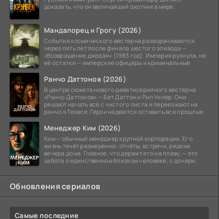
доказать, что он величайший охотник в мире.
Мандалорец и Грогу (2026)
События космического вестерна разворачиваются
через пять лет после финала шестого эпизода —
«Возвращение джедая» (1983 год). Империя рухнула, но
её остатки — имперские офицеры и криминальные
Ранчо Даттонов (2026)
В центре сюжета нового девятисерийного вестерна
«Ранчо Даттонов» — Бет Даттон и Рип Уилер. Они
решают начать всё с чистого листа и переезжают на
ранчо в Техасе. Герои надеются оставить все прошлые
Менеджер Ким (2026)
Ким — обычный менеджер крупной корпорации. Его
жизнь течёт размеренно: отчёты, встречи, редкие
вечера дома. Главное, что держит его на плаву, — это
забота о единственном близком человеке, о дочери.
Обновления сериалов
Самые последние