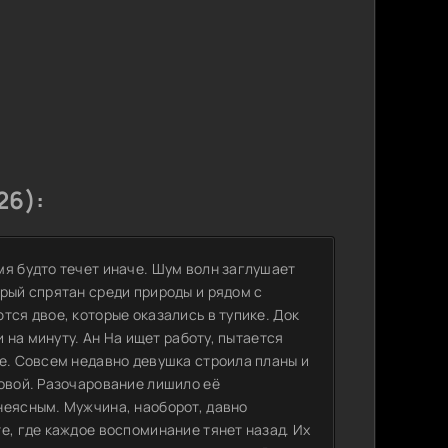
26):
мя будто течет иначе. Шум волн заглушает
рый спрятан среди природы и рядом с
тся двое, которые оказались в тупике. Док
и на минуту. Ан На ищет работу, пытается
ше. Совсем недавно девушка строила планы и
ровой. Разочарование лишило её
неясным. Мужчина, наоборот, давно
е, где каждое воспоминание тянет назад. Их