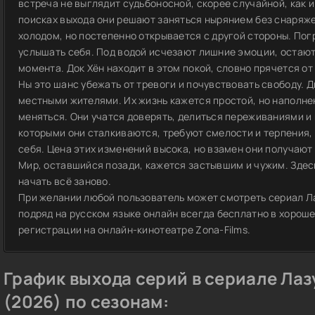
встреча не выглядит судьбоносной, скорее случайной, как и
поисках выхода они решают заняться нырянием без снаряже
холодом, но постепенно открывается с другой стороны. По
услышать себя. Под водой исчезают лишние эмоции, остаю
момента. Док Хён находит в этом покой, словно прячется от
Ны это шанс убежать от тревоги и почувствовать свободу. Д
местными жителями. Их жизнь кажется простой, но наполн
меняться. Они учатся доверять, делиться переживаниями и 
которыми они сталкиваются, требуют смелости и терпения,
себя. Цена этих изменений высока, но взамен они получают 
Мир, оставшийся позади, кажется застывшим и чужим. Здес
начать всё заново.
При желании любой пользователь может смотреть сериал Ла
подряд на русском языке онлайн всегда бесплатно в хорошем
регистрации на онлайн-кинотеатре Zona-Films.
График выхода серий в сериале Лаз
(2026) по сезонам: