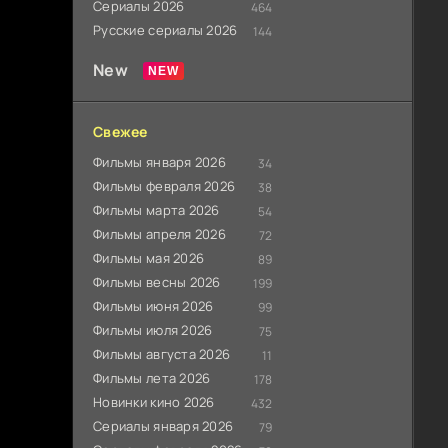
Сериалы 2026
464
Русские сериалы 2026
144
New
Свежее
Фильмы января 2026
34
Фильмы февраля 2026
38
Фильмы марта 2026
54
Фильмы апреля 2026
72
Фильмы мая 2026
89
Фильмы весны 2026
199
Фильмы июня 2026
99
Фильмы июля 2026
75
Фильмы августа 2026
11
Фильмы лета 2026
178
Новинки кино 2026
432
Сериалы января 2026
79