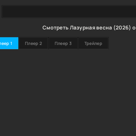
Смотреть Лазурная весна (2026) о
леер 1
Плеер 2
Плеер 3
Трейлер