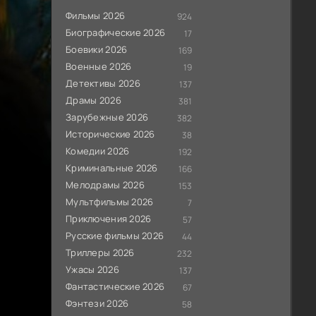
Фильмы 2026
924
Биографические 2026
17
Боевики 2026
169
Военные 2026
19
Детективы 2026
137
Драмы 2026
381
Зарубежные 2026
382
Исторические 2026
38
Комедии 2026
192
Криминальные 2026
166
Мелодрамы 2026
153
Мультфильмы 2026
7
Приключения 2026
57
Русские фильмы 2026
44
Триллеры 2026
232
Ужасы 2026
137
Фантастические 2026
67
Фэнтези 2026
58