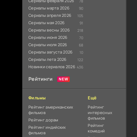
Сериалы февраля 2026
78
Сериалы марта 2026
90
Сериалы апреля 2026
105
Сериалы мая 2026
91
Сериалы весны 2026
218
Сериалы июня 2026
70
Сериалы июля 2026
68
Сериалы августа 2026
10
Сериалы лета 2026
122
Новинки сериалов 2026
436
Рейтинги
Фильмы
Ещё
Рейтинг американских
Рейтинг
фильмов
интересных
фильмов
Рейтинг дорам
Рейтинг
Рейтинг индийских
комедий
фильмов