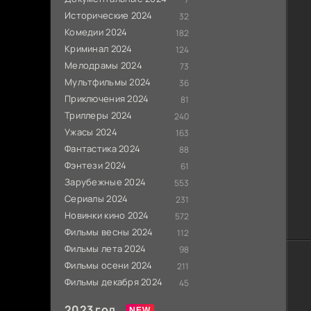
Исторические 2024
32
Комедии 2024
182
Криминал 2024
124
Мелодрамы 2024
73
Мультфильмы 2024
36
Приключения 2024
81
Триллеры 2024
240
Ужасы 2024
163
Фантастика 2024
88
Фэнтези 2024
61
Зарубежные 2024
553
Сериалы 2024
231
Новинки кино 2024
572
Фильмы весны 2024
112
Фильмы лета 2024
98
Фильмы осени 2024
211
Фильмы декабря 2024
45
2023 год