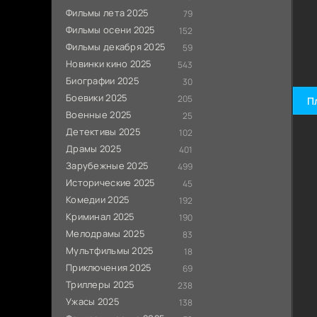
Фильмы лета 2025
79
Фильмы осени 2025
152
Фильмы декабря 2025
59
Новинки кино 2025
543
Биографии 2025
30
Боевики 2025
205
П
Военные 2025
25
Детективы 2025
102
Драмы 2025
401
Зарубежные 2025
499
Исторические 2025
45
Комедии 2025
192
Криминал 2025
190
Мелодрамы 2025
83
Мультфильмы 2025
18
Приключения 2025
69
Триллеры 2025
238
Ужасы 2025
138