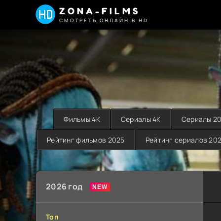
ZONA-FILMS
СМОТРЕТЬ ОНЛАЙН В HD
Фильмы 4K
Сериалы 4K
Сериалы 2
Рейтинг фильмов 2025
Рейтинг сериалов 20
2026 год
Топ