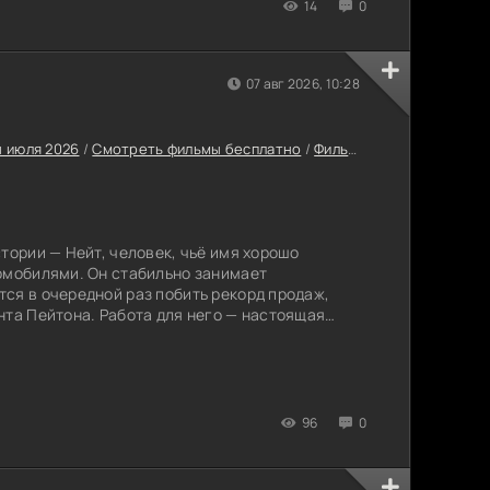
14
0
07 авг 2026, 10:28
 июля 2026
/
Смотреть фильмы бесплатно
/
Фильмы 2026
/
Комедии 
тории — Нейт, человек, чьё имя хорошо
омобилями. Он стабильно занимает
ся в очередной раз побить рекорд продаж,
нта Пейтона. Работа для него — настоящая
а ней дни напролёт, не отвлекаясь на бытовые
е с домом, полностью лежат на плечах его
96
0