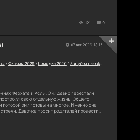
ором стараются привыкнуть к другим правилам,
и разбираться, чего же им на самом деле
121
0
6)
07 авг 2026, 18:13
но
/
Фильмы 2026
/
Комедии 2026
/
Зарубежные фильмы 2026
/
Новин
ениях Ферхата и Аслы. Они давно перестали
 построил свою отдельную жизнь. Общего
и которой они готовы на многое. Именно она
встречи. Девочка просит родителей провести
ей отказать. Приходится соглашаться на
ом бывшие супруги заключают договор: никто не
округ родственников и общих знакомых им