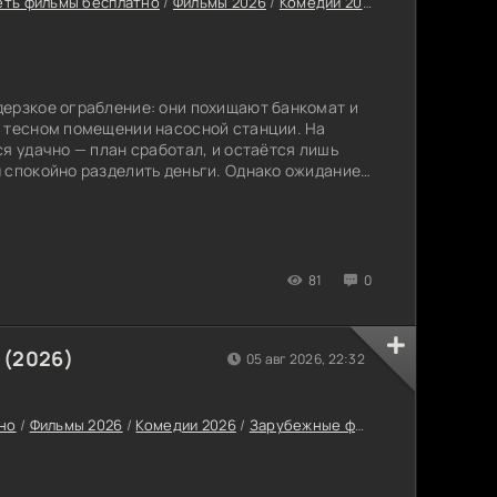
ть фильмы бесплатно
/
Фильмы 2026
/
Комедии 2026
/
Триллеры 202
ерзкое ограбление: они похищают банкомат и
в тесном помещении насосной станции. На
ся удачно — план сработал, и остаётся лишь
 спокойно разделить деньги. Однако ожидание
ой комнаты начинают давить на нервы.
81
0
 (2026)
05 авг 2026, 22:32
но
/
Фильмы 2026
/
Комедии 2026
/
Зарубежные фильмы 2026
/
Новин