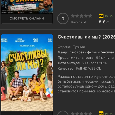
молодых студентов друзья с юм
решать непредвиденные задачи 
хочется
0
СМОТРЕТЬ ОНЛАЙН
8.6
2
Голосов:
(11)
Счастливы ли мы? (202
Страна:
Турция
Жанр:
Смотреть фильмы бесплат
Продолжительность:
94 минуты
Дата выхода:
30 января 2026
Качество:
Full HD WEB-DL
Развод поставил точку в отнош
быть близкими людьми, каждый
осталось лишь одно — дочь, рад
становится причиной их новой 
отпуск вместе, и они не могут 
совместную поездку, но при эт
должен знать об их разводе. В