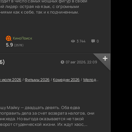
ходит в число самых мощных фигур в своей
й лидер: острая на язык, с огромными
иями как к себе, так и к подчиненным.
3 744
0
5.9
(2578)
6)
07 авг 2026, 22:09
 июля 2026
/
Фильмы 2026
/
Комедии 2026
/
Мелодрамы 2026
/
Заруб
ищу Майку — двадцать девять. Оба едва
поправить дела за счет возврата налогов, они
нкхеда. Но выгода оказывается не такой
ворот студенческой жизни. Их ждут хаос,
ящее потрясение от новой культуры. Среди