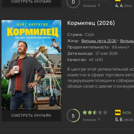
0
СМОТРЕТЬ ОНЛАЙН
4.4
0
Голосов:
(394)
Кормилец (2026)
Страна:
США
Жанр:
Фильмы лета 2026
/
Фильмы
Продолжительность:
99 минут
Дата выхода:
27 мая 2026
Качество:
4K UHD
В центре этой увлекательной ис
известно в сфере торговли авт
лидирующие позиции и собирает
обойдя своего давнего конкуре
стихия, и он готов проводить н
мелочи. Все вопросы, связанны
супруги.
5
СМОТРЕТЬ ОНЛАЙН
5.6
2
Голосов:
(3648)