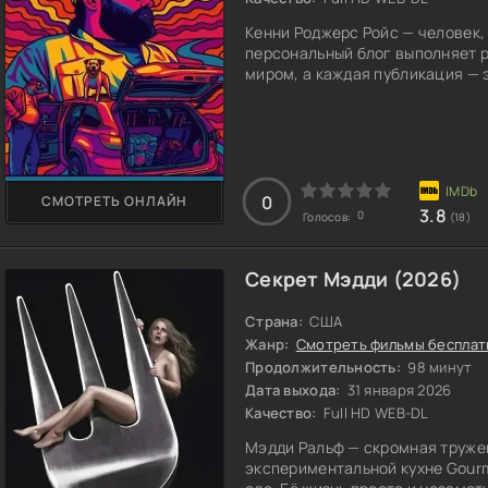
Кенни Роджерс Ройс — человек,
персональный блог выполняет 
миром, а каждая публикация — 
0
СМОТРЕТЬ ОНЛАЙН
3.8
0
Голосов:
(18)
Секрет Мэдди (2026)
Страна:
США
Жанр:
Смотреть фильмы бесплат
Продолжительность:
98 минут
Дата выхода:
31 января 2026
Качество:
Full HD WEB-DL
Мэдди Ральф — скромная тружен
экспериментальной кухне Gourm