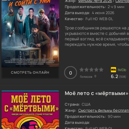
Жанр:
Фильмы лета 2026
/
Смотре
Продолжительность:
2 ч 9 мин
Дата выхода:
4 июня 2026
Качество:
Full HD WEB-DL
Трое сообщников решаются на д
укрываются вместе с добычей 
первый взгляд, всё складывает
переждать нужное время, чтобы
затягивается, и стены маленьк
0
СМОТРЕТЬ ОНЛАЙН
6.2
0
Голосов:
(108)
Моё лето с «мёртвыми»
Страна:
США
Жанр:
Смотреть фильмы бесплат
Продолжительность:
90 мин
Дата выхода:
Качество:
Full HD WEB-DL