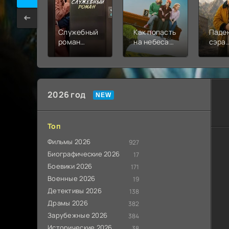
Служебный
Как попасть
Паде
роман
на небеса
сэра
(2026)
из
Дугл
Белфаста
Уите
(2026)
(202
2026 год
Топ
Фильмы 2026
927
Биографические 2026
17
Боевики 2026
171
Военные 2026
19
Детективы 2026
138
Драмы 2026
382
Зарубежные 2026
384
Исторические 2026
38