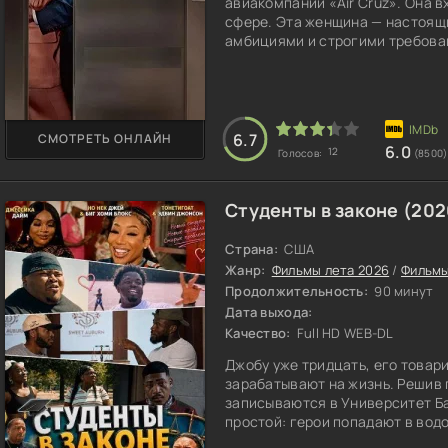
авиакомпании «Air Cruz». Она в
сфере. Эта женщина — настоящи
амбициями и строгими требован
6.7
СМОТРЕТЬ ОНЛАЙН
6.0
12
Голосов:
(8500)
Студенты в законе (202
Страна:
США
Жанр:
Фильмы лета 2026
/
Фильмы
Продолжительность:
90 минут
Дата выхода:
Качество:
Full HD WEB-DL
Джобу уже тридцать, его товар
зарабатывают на жизнь. Решив 
записываются в Университет Ба
простой: герои попадают в водо
романтические истории и насто