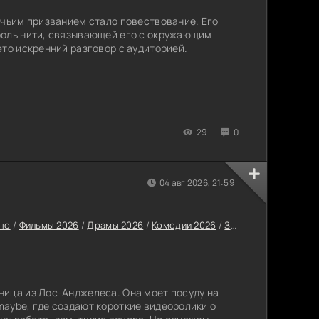
 чьим призванием стало повествование. Его
роль нити, связывающей его с окружающим
это искренний разговор с аудиторией.
29
0
04 авг 2026, 21:59
но
/
Фильмы 2026
/
Драмы 2026
/
Комедии 2026
/
Зарубежные фильмы 2026
ица из Лос-Анджелеса. Она моет посуду на
aybe, где создают короткие видеоролики о