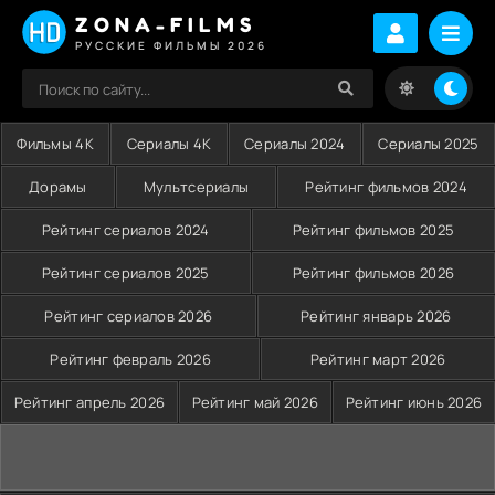
ZONA-FILMS
РУССКИЕ ФИЛЬМЫ 2026
Фильмы 4K
Сериалы 4K
Сериалы 2024
Сериалы 2025
Дорамы
Мультсериалы
Рейтинг фильмов 2024
Рейтинг сериалов 2024
Рейтинг фильмов 2025
Рейтинг сериалов 2025
Рейтинг фильмов 2026
Рейтинг сериалов 2026
Рейтинг январь 2026
Рейтинг февраль 2026
Рейтинг март 2026
Рейтинг апрель 2026
Рейтинг май 2026
Рейтинг июнь 2026