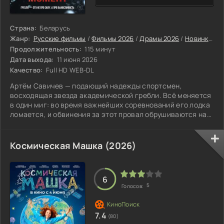
Страна:
Беларусь
Жанр:
Русские фильмы
/
Фильмы 2026
/
Драмы 2026
/
Новинки кино 2026
Продолжительность:
115 минут
Дата выхода:
11 июня 2026
Качество:
Full HD WEB-DL
Артём Савичев — подающий надежды спортсмен,
восходящая звезда академической гребли. Всё меняется
в один миг: во время важнейших соревнований его лодка
ломается, и обвинения за этот провал обрушиваются на
голову юного чемпиона.
Космическая Машка (2026)
6
5
Голосов:
7.4
(80)