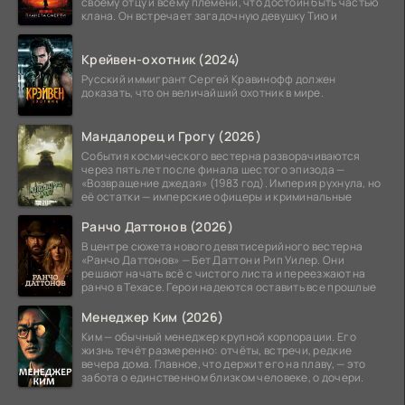
своему отцу и всему племени, что достоин быть частью
клана. Он встречает загадочную девушку Тию и
Крейвен-охотник (2024)
Русский иммигрант Сергей Кравинофф должен
доказать, что он величайший охотник в мире.
Мандалорец и Грогу (2026)
События космического вестерна разворачиваются
через пять лет после финала шестого эпизода —
«Возвращение джедая» (1983 год). Империя рухнула, но
её остатки — имперские офицеры и криминальные
Ранчо Даттонов (2026)
В центре сюжета нового девятисерийного вестерна
«Ранчо Даттонов» — Бет Даттон и Рип Уилер. Они
решают начать всё с чистого листа и переезжают на
ранчо в Техасе. Герои надеются оставить все прошлые
Менеджер Ким (2026)
Ким — обычный менеджер крупной корпорации. Его
жизнь течёт размеренно: отчёты, встречи, редкие
вечера дома. Главное, что держит его на плаву, — это
забота о единственном близком человеке, о дочери.