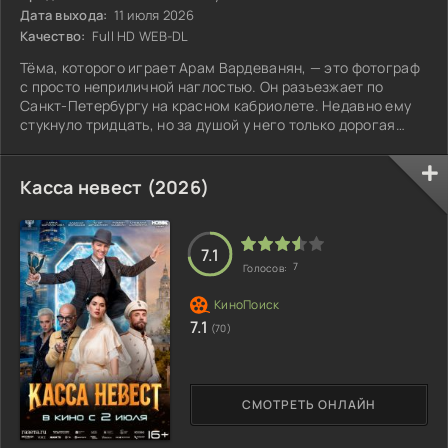
Дата выхода:
11 июля 2026
Качество:
Full HD WEB-DL
Тёма, которого играет Арам Вардеванян, — это фотограф
с просто неприличной наглостью. Он разъезжает по
Санкт-Петербургу на красном кабриолете. Недавно ему
стукнуло тридцать, но за душой у него только дорогая
машина и штамп о разводе в паспорте.
Касса невест (2026)
7.1
7
Голосов:
7.1
(70)
СМОТРЕТЬ ОНЛАЙН