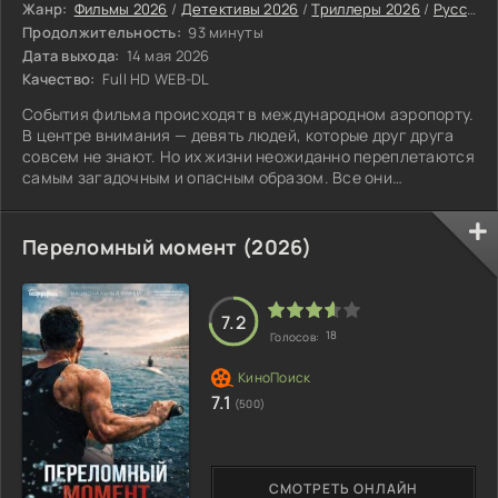
Жанр:
Фильмы 2026
/
Детективы 2026
/
Триллеры 2026
/
Русские фильмы 2026
Продолжительность:
93 минуты
Дата выхода:
14 мая 2026
Качество:
Full HD WEB-DL
События фильма происходят в международном аэропорту.
В центре внимания — девять людей, которые друг друга
совсем не знают. Но их жизни неожиданно переплетаются
самым загадочным и опасным образом. Все они
собирались лететь рейсом Пермь — Анталья. Однако
каждый из них по своей причине не попал на борт: кто-то
опоздал к посадке, кто-то застрял из-за бюрократических
Переломный момент (2026)
ошибок, а кто-то — из-за путаницы с документами при
внутренней пересадке. С ними рядом сотрудники
аэропорта, но тут происходит нечто
7.2
18
Голосов:
7.1
(500)
СМОТРЕТЬ ОНЛАЙН