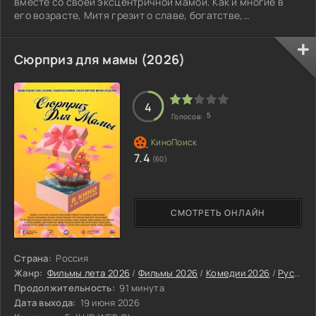
вместе со своей эксцентричной мамой. Как и многие в
его возрасте, Митя грезит о славе, богатстве,
популярности в соцсетях и внимании красивых девушек.
Сюрприз для мамы (2026)
4
5
Голосов:
7.4
(60)
СМОТРЕТЬ ОНЛАЙН
Страна:
Россия
Жанр:
Фильмы лета 2026
/
Фильмы 2026
/
Комедии 2026
/
Русские фильмы 2026
Продолжительность:
91 минута
Дата выхода:
19 июня 2026