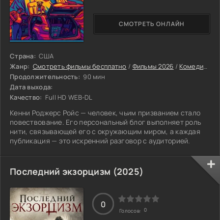
СМОТРЕТЬ ОНЛАЙН
Страна:
США
Жанр:
Смотреть фильмы бесплатно
/
Фильмы 2026
/
Комедии 2026
Продолжительность:
90 мин
Дата выхода:
Качество:
Full HD WEB-DL
Кенни Роджерс Ройс — человек, чьим призванием стало
повествование. Его персональный блог выполняет роль
нити, связывающей его с окружающим миром, а каждая
публикация — это искренний разговор с аудиторией.
Последний экзорцизм (2025)
0
0
Голосов: