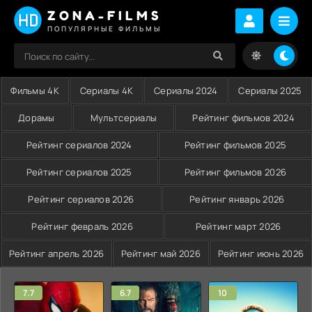
ZONA-FILMS
ПОПУЛЯРНЫЕ ФИЛЬМЫ
Фильмы 4K
Сериалы 4K
Сериалы 2024
Сериалы 2025
Дорамы
Мультсериалы
Рейтинг фильмов 2024
Рейтинг сериалов 2024
Рейтинг фильмов 2025
Рейтинг сериалов 2025
Рейтинг фильмов 2026
Рейтинг сериалов 2026
Рейтинг январь 2026
Рейтинг февраль 2026
Рейтинг март 2026
Рейтинг апрель 2026
Рейтинг май 2026
Рейтинг июнь 2026
7.7
6.7
10