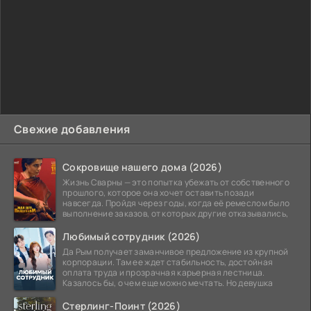
Свежие добавления
Сокровище нашего дома (2026)
Жизнь Сварны — это попытка убежать от собственного
прошлого, которое она хочет оставить позади
навсегда. Пройдя через годы, когда её ремеслом было
выполнение заказов, от которых другие отказывались,
Любимый сотрудник (2026)
Да Рым получает заманчивое предложение из крупной
корпорации. Там ее ждет стабильность, достойная
оплата труда и прозрачная карьерная лестница.
Казалось бы, о чем еще можно мечтать. Но девушка
Стерлинг-Поинт (2026)