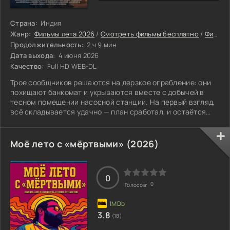
Страна:
Индия
Жанр:
Фильмы лета 2026
/
Смотреть фильмы бесплатно
/
Фильмы 2026
Продолжительность:
2 ч 9 мин
Дата выхода:
4 июня 2026
Качество:
Full HD WEB-DL
Трое сообщников решаются на дерзкое ограбление: они
похищают банкомат и укрываются вместе с добычей в
тесном помещении насосной станции. На первый взгляд,
всё складывается удачно — план сработал, и остаётся
лишь переждать нужное время, чтобы спокойно разделить
деньги. Однако ожидание затягивается, и стены
маленькой комнаты начинают давить на нервы.
Моё лето с «мёртвыми» (2026)
0
0
Голосов:
3.8
(18)