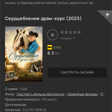
жизнь, и первые впечатления только укрепляют её
optimism: великолепная природа, живописные пейзажи и
незнакомая, манящая атмосфера. Однако радужная
картина быстро тускнеет. За доброжелательной маской
Сердцебиение драм-хорс (2025)
Джорджа Хьютона скрывается человек с холодным
сердцем. Его поведение становится всё более жестоким,
и беззащитная племянница оказывается во
0
0
Голосов:
8.3
(25)
СМОТРЕТЬ ОНЛАЙН
Страна:
США
Жанр:
Смотреть фильмы бесплатно
/
Семейные фильмы
/
Последние фильмы
Продолжительность:
90 минут
Дата выхода:
Качество:
Full HD WEB-DL