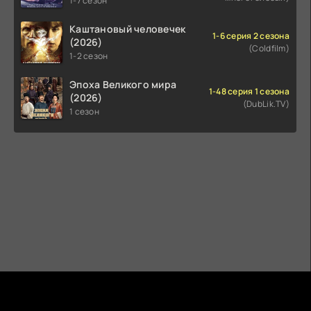
1-7 сезон
Каштановый человечек
1-6 серия 2 сезона
(2026)
(Coldfilm)
1-2 сезон
Эпоха Великого мира
1-48 серия 1 сезона
(2026)
(DubLik.TV)
1 сезон