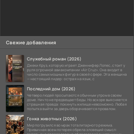
Свежие добавления
Служебный роман (2026)
Джеки Круз, которую играет Дженнифер Лопес, стоит у
руля огромной авиакомпании «Air Cruz». Она входит в
число самых мощных фигур в своей сфере. Эта женщина
— настоящий лидер: острая на язык, с
Последний дом (2026)
Четверо людей просыпаются обычным утром в своем
доме. Ничто не предвещает беды. Но вскоре выясняется
страшная правда: покинуть жилище невозможно. Любая
попытка выйти за дверь оборачивается провалом.
Гонка животных (2026)
Мир погрузился во мрак тоталитарного режима.
Привычная всем лотерея обрела зловещий смысл: