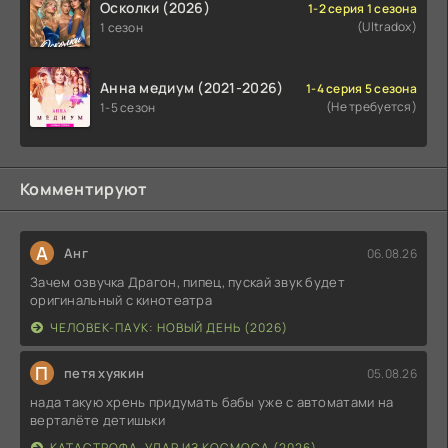
Осколки (2026)
1-2 серия 1 сезона
(Ultradox)
1 сезон
Анна медиум (2021-2026)
1-4 серия 5 сезона
(Не требуется)
1-5 сезон
Комментируют
А
Анг
06.08.26
Зачем озвучка Драгон, пипец, пускай звук будет
оригинальный с кинотеатра
ЧЕЛОВЕК-ПАУК: НОВЫЙ ДЕНЬ (2026)
П
петя хуякин
05.08.26
нада такую хрень придумать бабы уже с автоматами на
верталёте детишьки
КАТАСТРОФА. УДАР ИЗ КОСМОСА (2026)