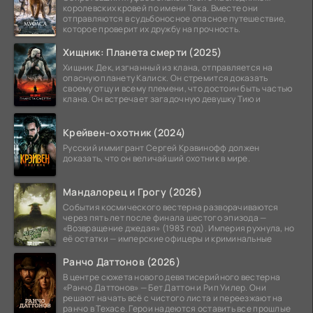
королевских кровей по имени Така. Вместе они
отправляются в судьбоносное опасное путешествие,
которое проверит их дружбу на прочность.
Хищник: Планета смерти (2025)
Хищник Дек, изгнанный из клана, отправляется на
опасную планету Калиск. Он стремится доказать
своему отцу и всему племени, что достоин быть частью
клана. Он встречает загадочную девушку Тию и
Крейвен-охотник (2024)
Русский иммигрант Сергей Кравинофф должен
доказать, что он величайший охотник в мире.
Мандалорец и Грогу (2026)
События космического вестерна разворачиваются
через пять лет после финала шестого эпизода —
«Возвращение джедая» (1983 год). Империя рухнула, но
её остатки — имперские офицеры и криминальные
Ранчо Даттонов (2026)
В центре сюжета нового девятисерийного вестерна
«Ранчо Даттонов» — Бет Даттон и Рип Уилер. Они
решают начать всё с чистого листа и переезжают на
ранчо в Техасе. Герои надеются оставить все прошлые