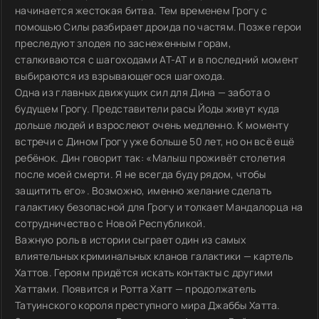
начинается жестокая битва. Тем временем Грогу с
помощью Силы разбирает дроида по частям. Позже герои
преследуют злодея по заснеженным горам,
сталкиваются с шагоходами AT-AT и в последний момент
выбираются из взрывающегося шагохода.
Одна из главных движущих сил для Дина — забота о
будущем Грогу. Представители расы Йоды живут куда
дольше людей и взрослеют очень медленно. К моменту
встречи с Дином Грогу уже больше 50 лет, но он всё ещё
ребёнок. Дин говорит так: «Малыш проживёт столетия
после моей смерти. Я не всегда буду рядом, чтобы
защитить его». Возможно, именно желание сделать
галактику безопасной для Грогу и толкает Мандалорца на
сотрудничество с Новой Республикой.
Важную роль в истории сыграет один из самых
влиятельных криминальных кланов галактики — картель
Хаттов. Героям придётся искать контакты с другими
Хаттами. Появится и Ротта Хатт — продолжатель
Татуинского короля преступного мира Джаббы Хатта.