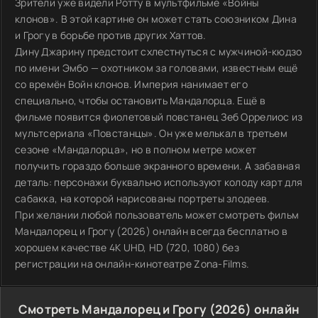
Зрители уже видели Ротту в мультфильме «Войны
клонов». В этой картине он может стать союзником Дина
и Грогу в борьбе против других Хаттов.
Дину Джарину предстоит схлестнуться с мужчиной-кюдзо
по имени Эмбо — охотником за головами, известным ещё
со времён Войн клонов. Империя нанимает его
специально, чтобы остановить Мандалорца. Ещё в
фильме появится фиолетовый повстанец Зеб Оррелиос из
мультсериала «Повстанцы». Он уже мелькал в третьем
сезоне «Мандалорца», но в полном метре может
получить гораздо больше экранного времени. А забавная
деталь: персонажи буквально используют колоду карт для
сабакка, на которой нарисованы портреты злодеев.
При желании любой пользователь может смотреть фильм
Мандалорец и Грогу (2026) онлайн всегда бесплатно в
хорошем качестве 4K UHD, HD (720, 1080) без
регистрации на онлайн-кинотеатре Zona-Films.
Смотреть Мандалорец и Грогу (2026) онлайн