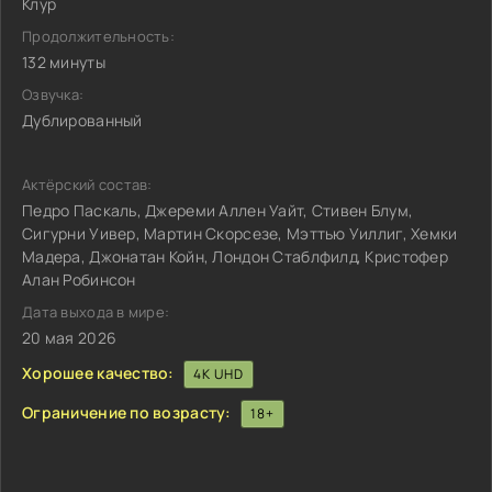
Клур
Продолжительность:
132 минуты
Озвучка:
Дублированный
Актёрский состав:
Педро Паскаль, Джереми Аллен Уайт, Стивен Блум,
Сигурни Уивер, Мартин Скорсезе, Мэттью Уиллиг, Хемки
Мадера, Джонатан Койн, Лондон Стаблфилд, Кристофер
Алан Робинсон
Дата выхода в мире:
20 мая 2026
Хорошее качество:
4K UHD
Ограничение по возрасту:
18+