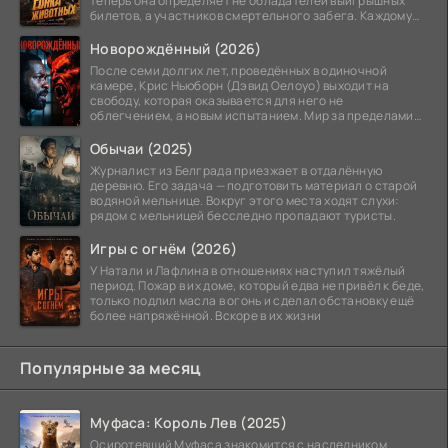
теперь она определяет не обладателей выигрышных
билетов, а участников смертельного забега. Каждому
номеру
Новорождённый (2026)
После семи долгих лет, проведённых в одиночной
камере, Крис Ньюборн (Дэвид Оелоуо) выходит на
свободу, которая оказывается для него не
облегчением, а новым испытанием. Мир за пределами
тюремных стен
Обычаи (2025)
Журналист из Белграда приезжает в отдалённую
деревню. Его задача — подготовить материал о старой
водяной мельнице. Вокруг этого места ходят слухи:
рядом с мельницей бесследно пропадают туристы.
Игры с огнём (2026)
У Натали и Лафлина в отношениях наступил тяжёлый
период. Пожар в их доме, который едва не привёл к беде,
только подлил масла в огонь и сделал обстановку ещё
более напряжённой. Вскоре в их жизни
Популярные за месяц
Муфаса: Король Лев (2025)
Осиротевший Муфаса знакомится с наследником