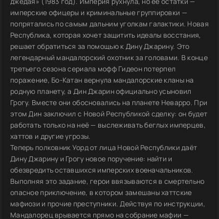
джедая» (1983 год). Империя рухнула, но её остатки —
имперские офицеры и криминальные группировки —
попрятались по самым дальним уголкам галактики. Новая
Республика, которая хочет защитить идеалы восстания,
решает обратиться за помощью к Дину Джарину. Это
легендарный мандалорский охотник за головами. В конце
третьего сезона сериала мофф Гидеон потерпел
поражение, Бо-Катан вернула мандалорские кланы на
родную планету, а Дин Джарин официально усыновил
Грогу. Вместе они обосновались на планете Неварро. При
этом Дин заключил с Новой Республикой сделку: он будет
работать только на неё — выслеживать беглых имперцев,
хаттов и другие угрозы.
Теперь полковник Уорд от лица Новой Республики даёт
Дину Джарину и Грогу новое поручение: найти и
обезвредить оставшихся имперских военачальников.
Выполняя это задание, герои ввязываются в смертельно
опасное приключение, в котором замешаны хаттские
мафиози и прочие преступники. Действуя по инструкции,
Мандалорец врывается прямо на собрание мафии —