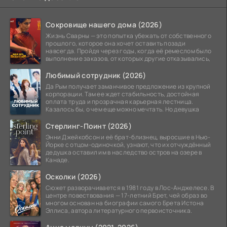
Сокровище нашего дома (2026)
Жизнь Сварны — это попытка убежать от собственного
прошлого, которое она хочет оставить позади
навсегда. Пройдя через годы, когда её ремеслом было
выполнение заказов, от которых другие отказывались,
Любимый сотрудник (2026)
Да Рым получает заманчивое предложение из крупной
корпорации. Там ее ждет стабильность, достойная
оплата труда и прозрачная карьерная лестница.
Казалось бы, о чем еще можно мечтать. Но девушка
Стерлинг-Поинт (2026)
Энни Джейкобсон и её брат-близнец, выросшие в Нью-
Йорке с отцом-одиночкой, узнают, что их отчуждённый
дедушка оставил им в наследство остров на озере в
Канаде.
Осколки (2026)
Сюжет разворачивается в 1981 году в Лос-Анджелесе. В
центре повествования — 17-летний Брет, чей образ во
многом основан на биографии самого Брета Истона
Эллиса, автора литературного первоисточника.