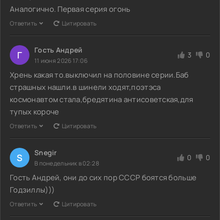
Аналогично. Первая серия огонь
Ответить
Цитировать
Гость Андрей
Г
3
0
11 июня 2026 17:06
Хрень какая то.выключил на половине серии.Баб
страшных нашли.в шинели ходят,поэтэса
космонавтом стала,бредятина антисоветская,для
тупых короче
Ответить
Цитировать
Snegir
S
0
0
В понедельник в 02:28
Гость Андрей, они до сих пор СССР боятся больше
Годзиллы)))
Ответить
Цитировать