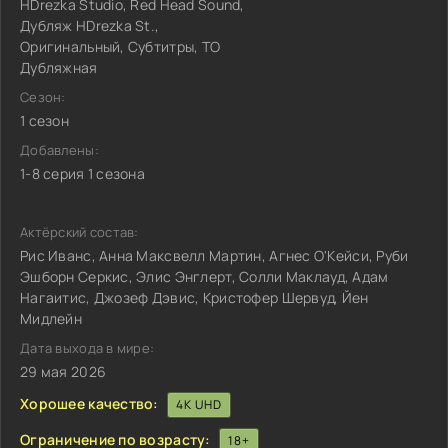
HDrezka Studio, Red Head Sound,
Дубляж HDrezka St.,
Оригинальный, Субтитры, ТО
Дубляжная
Сезон:
1 сезон
Добавлены:
1-8 серия 1 сезона
Актёрский состав:
Рис Иванс, Анна Максвелл Мартин, Агнес О'Кейси, Руби
Эшборн Серкис, Элис Энглерт, Солли Маклауд, Адам
Нагаитис, Джозеф Дэвис, Кристофер Шервуд, Йен
Мидлейн
Дата выхода в мире:
29 мая 2026
Хорошее качество:
4K UHD
Ограничение по возрасту:
18+