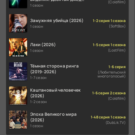
(Coldfilm)
(2026)
1 сезон
Замужняя убийца (2026)
1-2 серия 1 сезона
(SoftBox)
1 сезон
Лаки (2026)
1-5 серия 1 сезона
(LostFilm)
1 сезон
Тёмная сторона ринга
1-6 серия
(2019-2026)
(Любительский
многоголосый)
1-7 сезон
Каштановый человечек
1-6 серия 2 сезона
(2026)
(Coldfilm)
1-2 сезон
Эпоха Великого мира
1-48 серия 1 сезона
(2026)
(DubLik.TV)
1 сезон