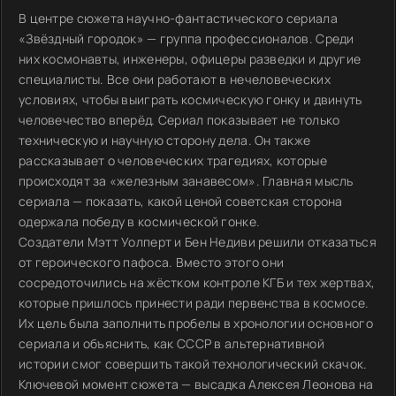
В центре сюжета научно-фантастического сериала
«Звёздный городок» — группа профессионалов. Среди
них космонавты, инженеры, офицеры разведки и другие
специалисты. Все они работают в нечеловеческих
условиях, чтобы выиграть космическую гонку и двинуть
человечество вперёд. Сериал показывает не только
техническую и научную сторону дела. Он также
рассказывает о человеческих трагедиях, которые
происходят за «железным занавесом». Главная мысль
сериала — показать, какой ценой советская сторона
одержала победу в космической гонке.
Создатели Мэтт Уолперт и Бен Недиви решили отказаться
от героического пафоса. Вместо этого они
сосредоточились на жёстком контроле КГБ и тех жертвах,
которые пришлось принести ради первенства в космосе.
Их цель была заполнить пробелы в хронологии основного
сериала и объяснить, как СССР в альтернативной
истории смог совершить такой технологический скачок.
Ключевой момент сюжета — высадка Алексея Леонова на