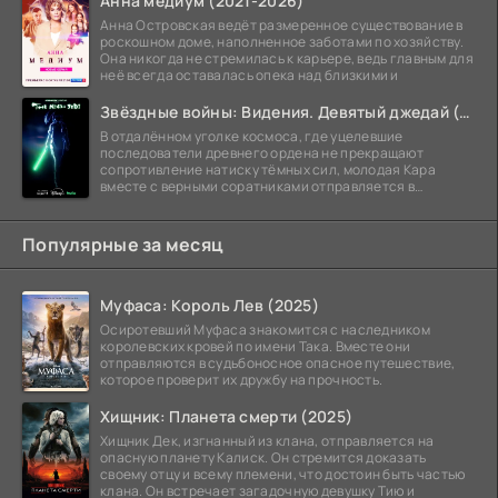
Анна медиум (2021-2026)
Анна Островская ведёт размеренное существование в
роскошном доме, наполненное заботами по хозяйству.
Она никогда не стремилась к карьере, ведь главным для
неё всегда оставалась опека над близкими и
Звёздные войны: Видения. Девятый джедай (2026)
В отдалённом уголке космоса, где уцелевшие
последователи древнего ордена не прекращают
сопротивление натиску тёмных сил, молодая Кара
вместе с верными соратниками отправляется в
рискованный рейд.
Популярные за месяц
Муфаса: Король Лев (2025)
Осиротевший Муфаса знакомится с наследником
королевских кровей по имени Така. Вместе они
отправляются в судьбоносное опасное путешествие,
которое проверит их дружбу на прочность.
Хищник: Планета смерти (2025)
Хищник Дек, изгнанный из клана, отправляется на
опасную планету Калиск. Он стремится доказать
своему отцу и всему племени, что достоин быть частью
клана. Он встречает загадочную девушку Тию и