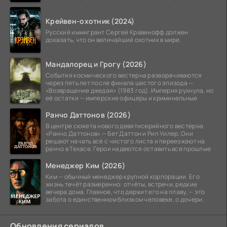
Крейвен-охотник (2024)
Русский иммигрант Сергей Кравинофф должен
доказать, что он величайший охотник в мире.
Мандалорец и Грогу (2026)
События космического вестерна разворачиваются
через пять лет после финала шестого эпизода —
«Возвращение джедая» (1983 год). Империя рухнула, но
её остатки — имперские офицеры и криминальные
Ранчо Даттонов (2026)
В центре сюжета нового девятисерийного вестерна
«Ранчо Даттонов» — Бет Даттон и Рип Уилер. Они
решают начать всё с чистого листа и переезжают на
ранчо в Техасе. Герои надеются оставить все прошлые
Менеджер Ким (2026)
Ким — обычный менеджер крупной корпорации. Его
жизнь течёт размеренно: отчёты, встречи, редкие
вечера дома. Главное, что держит его на плаву, — это
забота о единственном близком человеке, о дочери.
Обновления сериалов