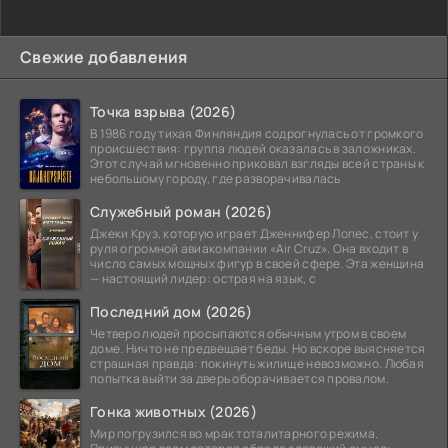
Свежие добавления
Точка взрыва (2026)
В 1986 году тихая Финляндия содрогнулась от громкого
происшествия: группа людей оказалась в заложниках.
Этот случай мгновенно приковал взгляды всей страны к
небольшому городу, где разворачивалась
Служебный роман (2026)
Джеки Круз, которую играет Дженнифер Лопес, стоит у
руля огромной авиакомпании «Air Cruz». Она входит в
число самых мощных фигур в своей сфере. Эта женщина
— настоящий лидер: острая на язык, с
Последний дом (2026)
Четверо людей просыпаются обычным утром в своем
доме. Ничто не предвещает беды. Но вскоре выясняется
страшная правда: покинуть жилище невозможно. Любая
попытка выйти за дверь оборачивается провалом.
Гонка животных (2026)
Мир погрузился во мрак тоталитарного режима.