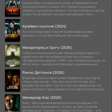
Хищник Дек, изгнанный из клана, отправляется на
опасную планету Калиск. Он стремится доказать
своему отцу и всему племени, что достоин быть частью
клана. Он встречает загадочную девушку Тию и
Крейвен-охотник (2024)
Русский иммигрант Сергей Кравинофф должен
доказать, что он величайший охотник в мире.
Мандалорец и Грогу (2026)
События космического вестерна разворачиваются
через пять лет после финала шестого эпизода —
«Возвращение джедая» (1983 год). Империя рухнула, но
её остатки — имперские офицеры и криминальные
Ранчо Даттонов (2026)
В центре сюжета нового девятисерийного вестерна
«Ранчо Даттонов» — Бет Даттон и Рип Уилер. Они
решают начать всё с чистого листа и переезжают на
ранчо в Техасе. Герои надеются оставить все прошлые
Менеджер Ким (2026)
Ким — обычный менеджер крупной корпорации. Его
жизнь течёт размеренно: отчёты, встречи, редкие
вечера дома. Главное, что держит его на плаву, — это