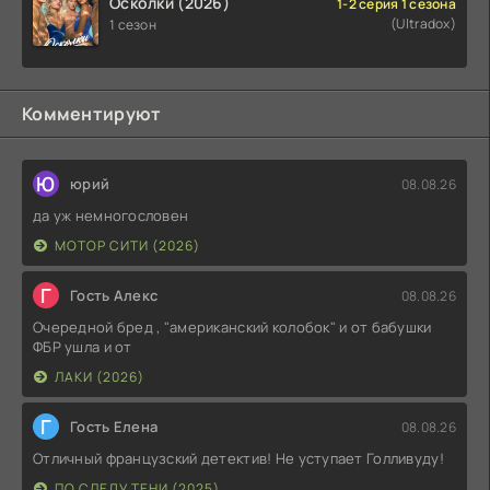
Осколки (2026)
1-2 серия 1 сезона
(Ultradox)
1 сезон
Комментируют
Ю
юрий
08.08.26
да уж немногословен
МОТОР СИТИ (2026)
Г
Гость Алекс
08.08.26
Очередной бред , "американский колобок" и от бабушки
ФБР ушла и от
ЛАКИ (2026)
Г
Гость Елена
08.08.26
Отличный французский детектив! Не уступает Голливуду!
ПО СЛЕДУ ТЕНИ (2025)