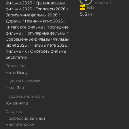
Фильмы 2026
/
Криминальные
5
Голосов:
фильмы 2026
/
Триллеры 2026
/
5.5
Зарубежные фильмы 2026
/
(484)
Дорамы
/
Новинки кино 2026
/
Китайские фильмы
/
Последние
фильмы
/
Популярные фильмы
/
Современные фильмы
/
Фильмы
июня 2026
/
Фильмы лета 2026
/
Фильмы 4K
/
Смотреть фильмы
бесплатно
Режиссёр:
Чжан Имоу
Сценарий написал:
Чэнь Лян
Продолжительность:
104 минуты
Озвучка:
Профессиональный
многоголосый