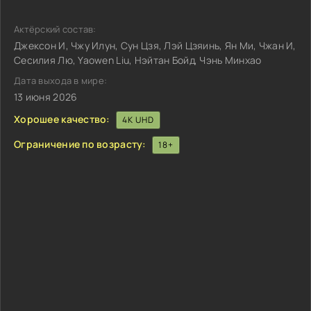
Актёрский состав:
Джексон И, Чжу Илун, Сун Цзя, Лэй Цзяинь, Ян Ми, Чжан И,
Сесилия Лю, Yaowen Liu, Нэйтан Бойд, Чэнь Минхао
Дата выхода в мире:
13 июня 2026
Хорошее качество:
4K UHD
Ограничение по возрасту:
18+