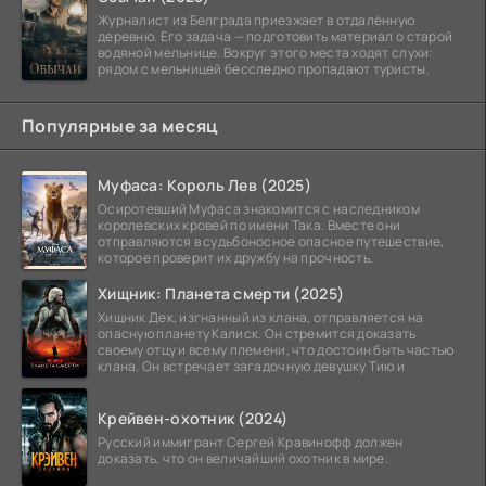
Журналист из Белграда приезжает в отдалённую
деревню. Его задача — подготовить материал о старой
водяной мельнице. Вокруг этого места ходят слухи:
рядом с мельницей бесследно пропадают туристы.
Популярные за месяц
Муфаса: Король Лев (2025)
Осиротевший Муфаса знакомится с наследником
королевских кровей по имени Така. Вместе они
отправляются в судьбоносное опасное путешествие,
которое проверит их дружбу на прочность.
Хищник: Планета смерти (2025)
Хищник Дек, изгнанный из клана, отправляется на
опасную планету Калиск. Он стремится доказать
своему отцу и всему племени, что достоин быть частью
клана. Он встречает загадочную девушку Тию и
Крейвен-охотник (2024)
Русский иммигрант Сергей Кравинофф должен
доказать, что он величайший охотник в мире.