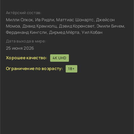
Актёрский состав:
Милли Олкок, Ив Ридли, Маттиас Шонартс, Джейсон
Момоа, Дэвид Крамхолц, Дэвид Коренсвет, Эмили Бичем,
Фердинанд Кингсли, Дирмед Мёрта, Уил Кобан
Дата выхода в мире:
25 июня 2026
Хорошее качество:
4K UHD
Ограничение по возрасту:
18+