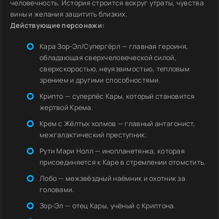
человечность. История строится вокруг утраты, чувства
вины и желания защитить близких.
Действующие персонажи:
Кара Зор-Эл/Супергёрл — главная героиня,
обладающая сверхчеловеческой силой,
сверхскоростью, неуязвимостью, тепловым
зрением и другими способностями.
Крипто — суперпёс Кары, который становится
жертвой Крема.
Крем с Жёлтых холмов — главный антагонист,
межгалактический преступник.
Рути Мари Нолл — инопланетянка, которая
присоединяется к Каре в стремлении отомстить.
Лобо — межзвёздный наёмник и охотник за
головами.
Зор-Эл — отец Кары, учёный с Криптона.