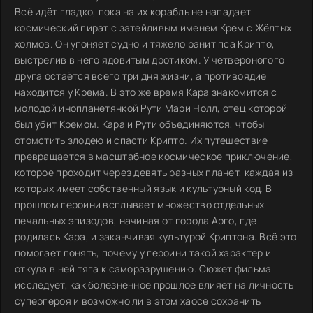
Всё идёт гладко, пока на их корабль не нападает
космический пират с затейливым именем Крем с Жёлтых
холмов. Он угоняет судно и тяжело ранит пса Крипто,
выстрелив в него ядовитым дротиком. У четвероногого
друга остаётся всего три дня жизни, а противоядие
находится у Крема. В это же время Кара знакомится с
молодой инопланетянкой Рути Мари Нолл, отец которой
был убит Кремом. Кара и Рути объединяются, чтобы
отомстить злодею и спасти Крипто. Их путешествие
превращается в масштабное космическое приключение,
которое проходит через девять разных планет, каждая из
которых имеет собственный язык и культурный код. В
прошлом героини всплывает множество отдельных
печальных эпизодов, начиная от города Арго, где
родилась Кара, и заканчивая культурой Криптона. Всё это
помогает понять, почему у героини такой характер и
откуда в ней тяга к саморазрушению. Сюжет фильма
исследует, как болезненное прошлое влияет на личность
супергероя и возможно ли в этом хаосе сохранить