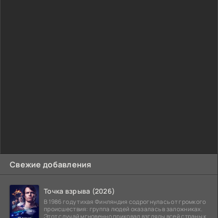
Свежие добавления
Точка взрыва (2026)
В 1986 году тихая Финляндия содрогнулась от громкого
происшествия: группа людей оказалась в заложниках.
Этот случай мгновенно приковал взгляды всей страны к