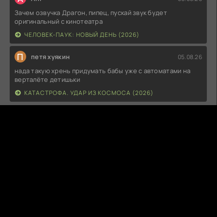
Зачем озвучка Драгон, пипец, пускай звук будет
оригинальный с кинотеатра
ЧЕЛОВЕК-ПАУК: НОВЫЙ ДЕНЬ (2026)
П
петя хуякин
05.08.26
нада такую хрень придумать бабы уже с автоматами на
верталёте детишьки
КАТАСТРОФА. УДАР ИЗ КОСМОСА (2026)