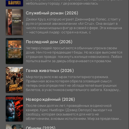
небольшому городу, где разворачивалась
Служебный роман (2026)
Джеки Круз, которую играет Дженнифер Лопес, стоит у
руля огромной авиакомпании «Air Cruz». Она входит в
число самых мощных фигур в своей сфере. Эта женщина
— настоящий лидер: острая на язык, с
Последний дом (2026)
Четверо людей просыпаются обычным утром в своем
доме. Ничто не предвещает беды. Но вскоре выясняется
страшная правда: покинуть жилище невозможно. Любая
попытка выйти за дверь оборачивается провалом.
Гонка животных (2026)
Мир погрузился во мрак тоталитарного режима.
Привычная всем лотерея обрела зловещий смысл:
теперь она определяет не обладателей выигрышных
билетов, а участников смертельного забега. Каждому
номеру
Новорождённый (2026)
После семи долгих лет, проведённых в одиночной
камере, Крис Ньюборн (Дэвид Оелоуо) выходит на
свободу, которая оказывается для него не
облегчением, а новым испытанием. Мир за пределами
тюремных стен
Обычаи (2025)