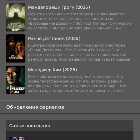
Мандалорец и Грогу (2026)
События космического вестерна разворачиваются
через пять лет после финала шестого эпизода —
«Возвращение джедая» (1983 год). Империя рухнула, но
её остатки — имперские офицеры и криминальные
Ранчо Даттонов (2026)
В центре сюжета нового девятисерийного вестерна
«Ранчо Даттонов» — Бет Даттон и Рип Уилер. Они
решают начать всё с чистого листа и переезжают на
ранчо в Техасе. Герои надеются оставить все прошлые
Менеджер Ким (2026)
Ким — обычный менеджер крупной корпорации. Его
жизнь течёт размеренно: отчёты, встречи, редкие
вечера дома. Главное, что держит его на плаву, — это
забота о единственном близком человеке, о дочери.
Обновления сериалов
Самые последние