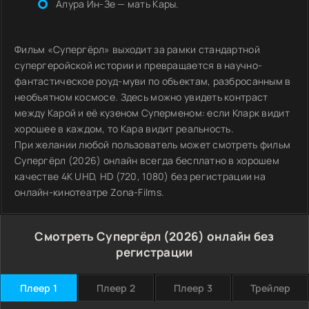
Алура Ин-Зе — мать Кары.
Фильм «Супергёрл» выходит за рамки стандартной
супергеройской истории и превращается в научно-
фантастическое роуд-муви по объектам, разбросанным в
необъятном космосе. Здесь можно увидеть контраст
между Карой и её кузеном Суперменом: если Кларк видит
хорошее в каждом, то Кара видит реальность.
При желании любой пользователь может смотреть фильм
Супергёрл (2026) онлайн всегда бесплатно в хорошем
качестве 4K UHD, HD (720, 1080) без регистрации на
онлайн-кинотеатре Zona-Films.
Смотреть Супергёрл (2026) онлайн без
регистрации
Плеер 1
Плеер 2
Плеер 3
Трейлер