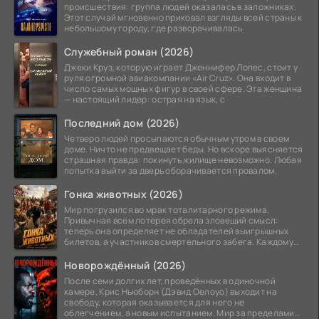
происшествия: группа людей оказалась в заложниках.
Этот случай мгновенно приковал взгляды всей страны к
небольшому городу, где разворачивалась
Служебный роман (2026)
Джеки Круз, которую играет Дженнифер Лопес, стоит у
руля огромной авиакомпании «Air Cruz». Она входит в
число самых мощных фигур в своей сфере. Эта женщина
— настоящий лидер: острая на язык, с
Последний дом (2026)
Четверо людей просыпаются обычным утром в своем
доме. Ничто не предвещает беды. Но вскоре выясняется
страшная правда: покинуть жилище невозможно. Любая
попытка выйти за дверь оборачивается провалом.
Гонка животных (2026)
Мир погрузился во мрак тоталитарного режима.
Привычная всем лотерея обрела зловещий смысл:
теперь она определяет не обладателей выигрышных
билетов, а участников смертельного забега. Каждому
номеру
Новорождённый (2026)
После семи долгих лет, проведённых в одиночной
камере, Крис Ньюборн (Дэвид Оелоуо) выходит на
свободу, которая оказывается для него не
облегчением, а новым испытанием. Мир за пределами