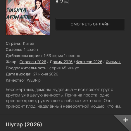
8.2
(14)
СМОТРЕТЬ ОНЛАЙН
Страна:
Китай
Сезоны:
1 сезон
Добавлены серии:
1-33 серия 1 сезона
Жанр:
Сериалы 2026
/
Драмы 2026
/
Фэнтези 2026
/
Фильмы 2026
Продолжительность:
серия 45 минут
Дата выхода:
27 июня 2026
Качество:
WEBRip
Бессмертные, демоны, чудовища — все воюют друг с
другом уже целую вечность. Причина проста: одно
древнее древо, рухнувшее с неба как метеорит. Оно
приносит плод, наделённый невероятной мощью. Кто им
завладеет, тот, по слухам, может править решительно
всем.
Шугар (2026)