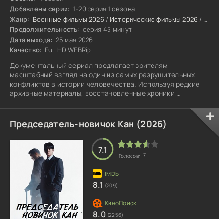
Добавлены серии:
1-20 серия 1 сезона
Жанр:
Военные фильмы 2026
/
Исторические фильмы 2026
/
Сери
Продолжительность:
серия 45 минут
Дата выхода:
25 мая 2026
Качество:
Full HD WEBRip
Документальный сериал предлагает зрителям
масштабный взгляд на один из самых разрушительных
конфликтов в истории человечества. Используя редкие
архивные материалы, восстановленные хроники,
свидетельства очевидцев и комментарии ведущих
историков со всего мира.
Председатель-новичок Кан (2026)
7.1
7
Голосов:
8.1
(209)
8.0
(2256)