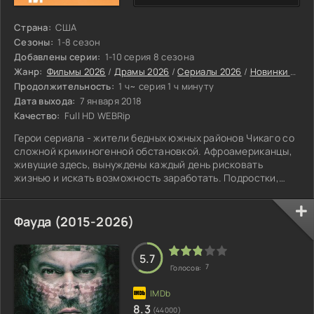
Страна:
США
Сезоны:
1-8 сезон
Добавлены серии:
1-10 серия 8 сезона
Жанр:
Фильмы 2026
/
Драмы 2026
/
Сериалы 2026
/
Новинки сериалов 2026
Продолжительность:
1 ч~ серия 1 ч минуту
Дата выхода:
7 января 2018
Качество:
Full HD WEBRip
Герои сериала - жители бедных южных районов Чикаго со
сложной криминогенной обстановкой. Афроамериканцы,
живущие здесь, вынуждены каждый день рисковать
жизнью и искать возможность заработать. Подростки,
живущие в Чикаго, быстро взрослеют. Таков и Алекс
Хибберт: мальчику придётся рано распрощаться с
детскими мечтами и приложить серьёзные усилия, чтобы
Фауда (2015-2026)
чего-то добиться в жизни.
5.7
7
Голосов:
8.3
(44000)