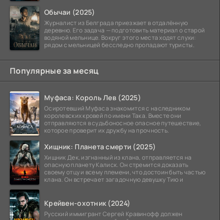
тюремных стен
Обычаи (2025)
Журналист из Белграда приезжает в отдалённую
деревню. Его задача — подготовить материал о старой
водяной мельнице. Вокруг этого места ходят слухи:
рядом с мельницей бесследно пропадают туристы.
Популярные за месяц
Муфаса: Король Лев (2025)
Осиротевший Муфаса знакомится с наследником
королевских кровей по имени Така. Вместе они
отправляются в судьбоносное опасное путешествие,
которое проверит их дружбу на прочность.
Хищник: Планета смерти (2025)
Хищник Дек, изгнанный из клана, отправляется на
опасную планету Калиск. Он стремится доказать
своему отцу и всему племени, что достоин быть частью
клана. Он встречает загадочную девушку Тию и
Крейвен-охотник (2024)
Русский иммигрант Сергей Кравинофф должен