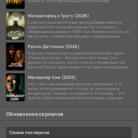
доказать, что он величайший охотник в мире.
Мандалорец и Грогу (2026)
События космического вестерна разворачиваются
через пять лет после финала шестого эпизода —
«Возвращение джедая» (1983 год). Империя рухнула, но
её остатки — имперские офицеры и криминальные
Ранчо Даттонов (2026)
В центре сюжета нового девятисерийного вестерна
«Ранчо Даттонов» — Бет Даттон и Рип Уилер. Они
решают начать всё с чистого листа и переезжают на
ранчо в Техасе. Герои надеются оставить все прошлые
Менеджер Ким (2026)
Ким — обычный менеджер крупной корпорации. Его
жизнь течёт размеренно: отчёты, встречи, редкие
вечера дома. Главное, что держит его на плаву, — это
забота о единственном близком человеке, о дочери.
Обновления сериалов
Самые последние