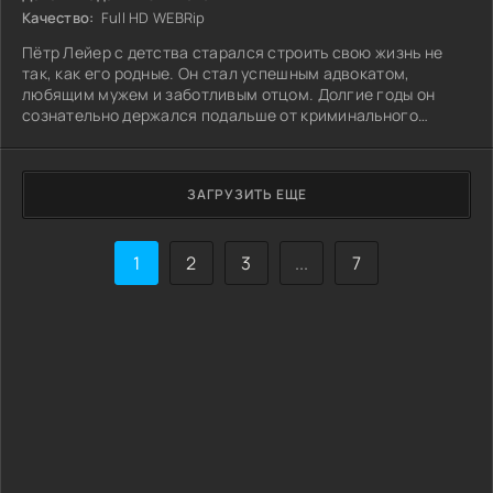
Качество:
Full HD WEBRip
Пётр Лейер с детства старался строить свою жизнь не
так, как его родные. Он стал успешным адвокатом,
любящим мужем и заботливым отцом. Долгие годы он
сознательно держался подальше от криминального
прошлого своих близких.
ЗАГРУЗИТЬ ЕЩЕ
1
2
3
...
7