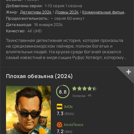
Добавлены серии:
1-10 серия 1 сезона
Жанр:
Детективы 2024
/
Драмы 2024
/
Криминальные фильмы 2024
Продолжительность:
~ серия 60 минут
Дата выхода:
16 января 2024
Качество:
4K UHD
Таинственная детективная история, которая произошла
на средиземноморском лайнере, полном богатых и
влиятельных людей. На круизе среди богачей оказался
самый известный в мире сыщик Руфус Котворт, которому
придётся заняться запутанным преступлением.
Плохая обезьяна (2024)
8.8
40
Голосов:
7.3
(3024)
7.2
(380)