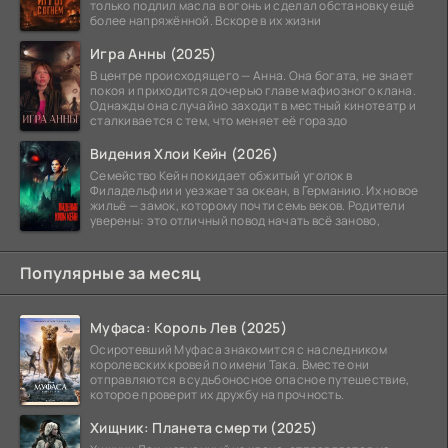
только подлил масла в огонь и сделал обстановку ещё
более напряжённой. Вскоре в их жизни
Игра Анны (2025)
В центре происходящего — Анна. Она богата, не знает
покоя и приходится дочерью главе мафиозного клана.
Однажды она случайно заходит в местный кинотеатр и
сталкивается с тем, что меняет её гораздо
Видения Хлои Кейн (2026)
Семейство Кейн покидает обжитый уголок в
Филадельфии и уезжает за океан, в Германию. Их новое
жильё — замок, которому почти семь веков. Родители
уверены: это отличный повод начать всё заново,
Популярные за месяц
Муфаса: Король Лев (2025)
Осиротевший Муфаса знакомится с наследником
королевских кровей по имени Така. Вместе они
отправляются в судьбоносное опасное путешествие,
которое проверит их дружбу на прочность.
Хищник: Планета смерти (2025)