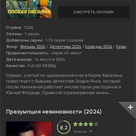
СМОТРЕТЬ ОНЛАЙН
Страна:
США
Сезоны:
1 сезон
Добавлены серии:
1-10 серия 1 сезона
Жанр:
Фильмы 2024
/
Детективы 2024
/
Комедии 2024
/
Криминальные фильмы 2024
Продолжительность:
серия 45 минут
Дата выхода:
14 августа 2024
Качество:
Full HD WEBRip
Сериал, снятый по одноименной книге Карла Хайасена,
повествует о бывшем детективе Эндрю Янси, который
после понижения работает инспектором ресторанов в
Южной Флориде. Однако его размеренная жизнь
переворачивается вверх дном, когда турист на рыбалке
находит отрубленную руку.
Презумпция невиновности (2024)
8.2
44
Голосов: