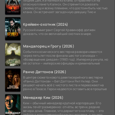
Хищник Дек, изгнанный из клана, отправляется на
опасную планету Калиск. Он стремится доказать
своему отцу и всему племени, что достоин быть частью
клана. Он встречает загадочную девушку Тию и
Крейвен-охотник (2024)
Русский иммигрант Сергей Кравинофф должен
доказать, что он величайший охотник в мире.
Мандалорец и Грогу (2026)
События космического вестерна разворачиваются
через пять лет после финала шестого эпизода —
«Возвращение джедая» (1983 год). Империя рухнула, но
её остатки — имперские офицеры и криминальные
Ранчо Даттонов (2026)
В центре сюжета нового девятисерийного вестерна
«Ранчо Даттонов» — Бет Даттон и Рип Уилер. Они
решают начать всё с чистого листа и переезжают на
ранчо в Техасе. Герои надеются оставить все прошлые
Менеджер Ким (2026)
Ким — обычный менеджер крупной корпорации. Его
жизнь течёт размеренно: отчёты, встречи, редкие
вечера дома. Главное, что держит его на плаву, — это
забота о единственном близком человеке, о дочери.