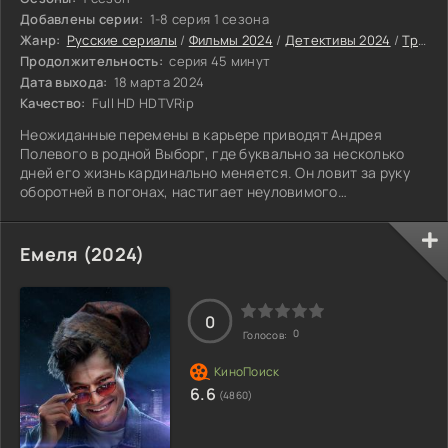
Добавлены серии:
1-8 серия 1 сезона
Жанр:
Русские сериалы
/
Фильмы 2024
/
Детективы 2024
/
Триллеры 2024
Продолжительность:
серия 45 минут
Дата выхода:
18 марта 2024
Качество:
Full HD HDTVRip
Неожиданные перемены в карьере приводят Андрея
Полевого в родной Выборг, где буквально за несколько
дней его жизнь кардинально меняется. Он ловит за руку
оборотней в погонах, настигает неуловимого
преступника и даже предотвращает международный
скандал. При этом он становится героем не только сыска,
но ещё и светской хроники, а весь его путь к торжеству
Емеля (2024)
справедливости сопровождает большое количество
внимания со стороны женского пола. Полевой - из тех
людей, которые меняют мир вокруг себя не
0
0
Голосов:
6.6
(4860)