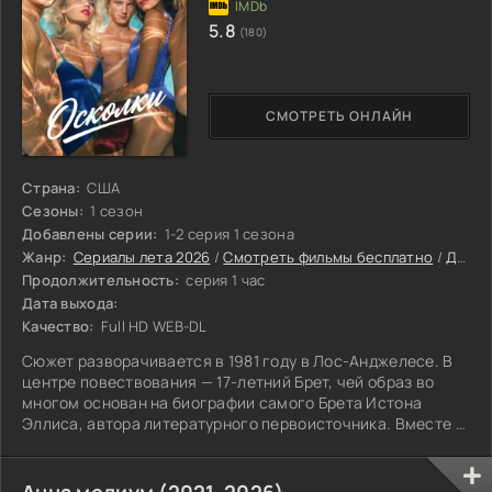
5.8
(180)
СМОТРЕТЬ ОНЛАЙН
Страна:
США
Сезоны:
1 сезон
Добавлены серии:
1-2 серия 1 сезона
Жанр:
Сериалы лета 2026
/
Смотреть фильмы бесплатно
/
Драмы 2026
Продолжительность:
серия 1 час
Дата выхода:
Качество:
Full HD WEB-DL
Сюжет разворачивается в 1981 году в Лос-Анджелесе. В
центре повествования — 17-летний Брет, чей образ во
многом основан на биографии самого Брета Истона
Эллиса, автора литературного первоисточника. Вместе с
одноклассниками из престижного учебного заведения
Бакли он ведёт типичное для золотой молодёжи
существование: шумные вечеринки, светские сборища,
Анна медиум (2021-2026)