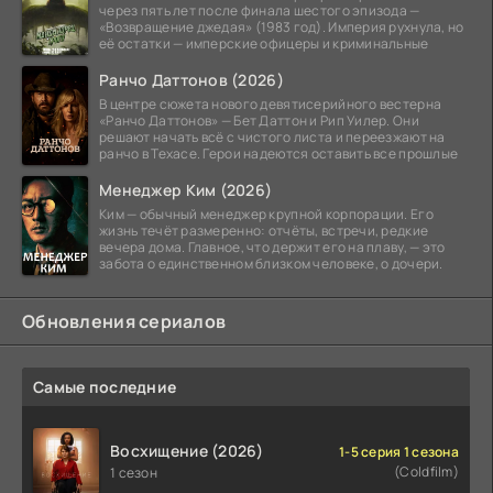
через пять лет после финала шестого эпизода —
«Возвращение джедая» (1983 год). Империя рухнула, но
её остатки — имперские офицеры и криминальные
Ранчо Даттонов (2026)
В центре сюжета нового девятисерийного вестерна
«Ранчо Даттонов» — Бет Даттон и Рип Уилер. Они
решают начать всё с чистого листа и переезжают на
ранчо в Техасе. Герои надеются оставить все прошлые
Менеджер Ким (2026)
Ким — обычный менеджер крупной корпорации. Его
жизнь течёт размеренно: отчёты, встречи, редкие
вечера дома. Главное, что держит его на плаву, — это
забота о единственном близком человеке, о дочери.
Обновления сериалов
Самые последние
Восхищение (2026)
1-5 серия 1 сезона
(Coldfilm)
1 сезон