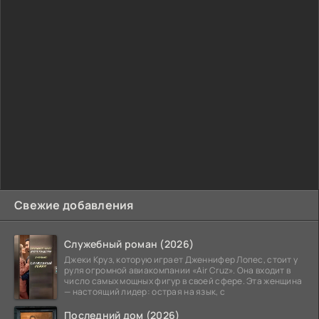
Свежие добавления
Служебный роман (2026)
Джеки Круз, которую играет Дженнифер Лопес, стоит у
руля огромной авиакомпании «Air Cruz». Она входит в
число самых мощных фигур в своей сфере. Эта женщина
— настоящий лидер: острая на язык, с
Последний дом (2026)