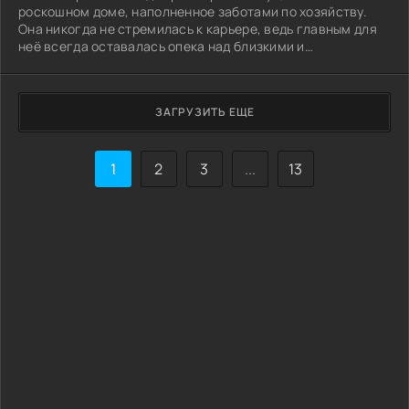
роскошном доме, наполненное заботами по хозяйству.
Она никогда не стремилась к карьере, ведь главным для
неё всегда оставалась опека над близкими и
продолжение их рода. Супруг обеспечивает достаток,
пока женщина посвящает себя воспитанию трёх дочерей,
которые растут в атмосфере любви и заботы. Идиллия
ЗАГРУЗИТЬ ЕЩЕ
рушится, когда высшие силы обращают взор на Анну.
Небесный выбор падает на неё: обычная женщина
становится проводником, связующим звеном двух
1
2
3
...
13