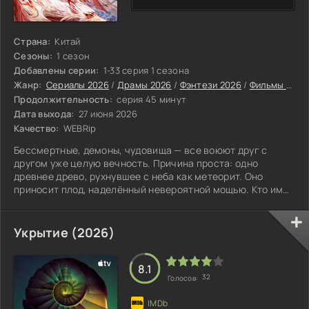
Страна:
Китай
Сезоны:
1 сезон
Добавлены серии:
1-33 серия 1 сезона
Жанр:
Сериалы 2026
/
Драмы 2026
/
Фэнтези 2026
/
Фильмы 2026
Продолжительность:
серия 45 минут
Дата выхода:
27 июня 2026
Качество:
WEBRip
Бессмертные, демоны, чудовища — все воюют друг с
другом уже целую вечность. Причина проста: одно
древнее древо, рухнувшее с неба как метеорит. Оно
приносит плод, наделённый невероятной мощью. Кто им
завладеет, тот, по слухам, может править решительно
всем.
Укрытие (2026)
8.1
32
Голосов: