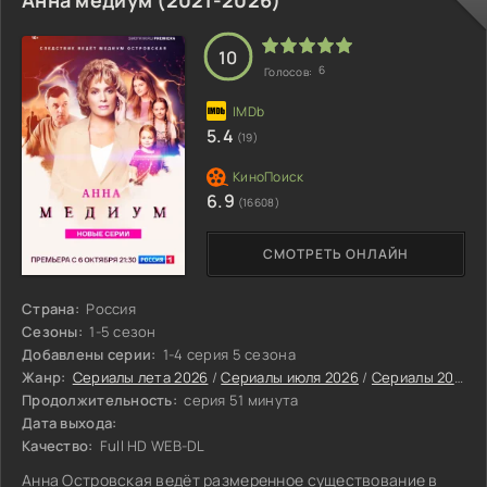
рассуждения о карьерных перспективах и планах на
будущее.
10
6
Голосов:
5.4
(19)
6.9
(16608)
СМОТРЕТЬ ОНЛАЙН
Страна:
Россия
Сезоны:
1-5 сезон
Добавлены серии:
1-4 серия 5 сезона
Жанр:
Сериалы лета 2026
/
Сериалы июля 2026
/
Сериалы 2026
/
Продолжительность:
серия 51 минута
Дата выхода:
Качество:
Full HD WEB-DL
Анна Островская ведёт размеренное существование в