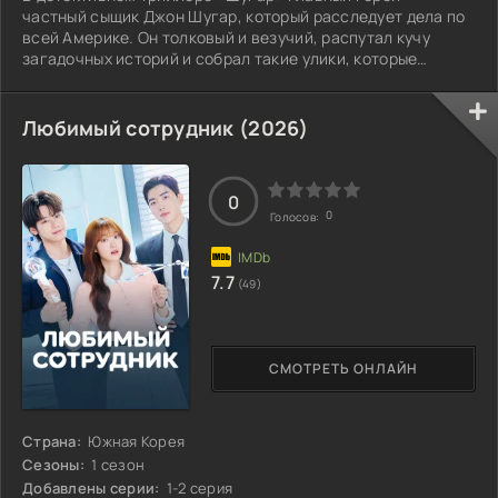
частный сыщик Джон Шугар, который расследует дела по
всей Америке. Он толковый и везучий, распутал кучу
загадочных историй и собрал такие улики, которые
помогли упечь за решётку не одного опасного
преступника.
Любимый сотрудник (2026)
0
0
Голосов:
7.7
(49)
СМОТРЕТЬ ОНЛАЙН
Страна:
Южная Корея
Сезоны:
1 сезон
Добавлены серии:
1-2 серия