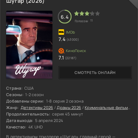
Шугар (2026)
передавали ужасные сюжеты и пугающие изображения,
которые только усиливали страх и неуверенность людей.
Но однажды из общей массы выделилось небольшое
6.4
11
Голосов:
7.4
(43000)
7.1
(22187)
СМОТРЕТЬ ОНЛАЙН
Страна:
США
Сезоны:
1-2 сезон
Добавлены серии:
1-8 серия 2 сезона
Жанр:
Детективы 2026
/
Драмы 2026
/
Криминальные фильмы 2026
Продолжительность:
серия 45 минут
Дата выхода:
5 апреля 2024
Качество:
4K UHD
В детективном триллере «Шугар» главный герой —