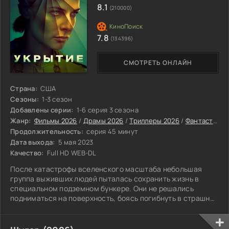
8.1
(210000)
7.8
(134396)
СМОТРЕТЬ ОНЛАЙН
Страна:
США
Сезоны:
1-3 сезон
Добавлены серии:
1-6 серия 3 сезона
Жанр:
Фильмы 2026
/
Драмы 2026
/
Триллеры 2026
/
Фантастические фильмы 2026
Продолжительность:
серия 45 минут
Дата выхода:
5 мая 2023
Качество:
Full HD WEB-DL
После катастрофы вселенского масштаба небольшая
группа выживших людей пыталась сохранить жизнь в
специальном подземном бункере. Они не решались
подниматься на поверхность, боясь погибнуть в страшных
муках. Единственными источниками информации для
обитателей бункера оставались огромные экраны,
которые показывали происходящее снаружи. Они