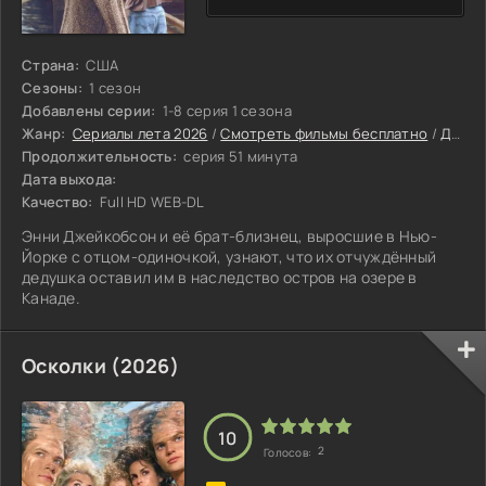
Страна:
США
Сезоны:
1 сезон
Добавлены серии:
1-8 серия 1 сезона
Жанр:
Сериалы лета 2026
/
Смотреть фильмы бесплатно
/
Драмы 2026
Продолжительность:
серия 51 минута
Дата выхода:
Качество:
Full HD WEB-DL
Энни Джейкобсон и её брат-близнец, выросшие в Нью-
Йорке с отцом-одиночкой, узнают, что их отчуждённый
дедушка оставил им в наследство остров на озере в
Канаде.
Осколки (2026)
10
2
Голосов: