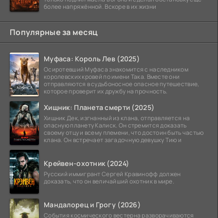
более напряжённой. Вскоре в их жизни
Популярные за месяц
Муфаса: Король Лев (2025)
Осиротевший Муфаса знакомится с наследником
королевских кровей по имени Така. Вместе они
отправляются в судьбоносное опасное путешествие,
которое проверит их дружбу на прочность.
Хищник: Планета смерти (2025)
Хищник Дек, изгнанный из клана, отправляется на
опасную планету Калиск. Он стремится доказать
своему отцу и всему племени, что достоин быть частью
клана. Он встречает загадочную девушку Тию и
Крейвен-охотник (2024)
Русский иммигрант Сергей Кравинофф должен
доказать, что он величайший охотник в мире.
Мандалорец и Грогу (2026)
События космического вестерна разворачиваются