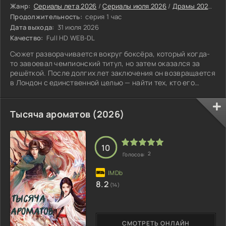
Жанр:
Сериалы лета 2026
/
Сериалы июля 2026
/
Драмы 2026
/
Кр
Продолжительность:
серия 1 час
Дата выхода:
31 июля 2026
Качество:
Full HD WEB-DL
Сюжет разворачивается вокруг боксёра, который когда-
то завоевал чемпионский титул, но затем оказался за
решёткой. После долгих лет заключения он возвращается
в Лондон с единственной целью — найти тех, кто его
предал, и свести с ними счёты.
Тысяча ароматов (2026)
10
2
Голосов:
8.2
(14)
СМОТРЕТЬ ОНЛАЙН