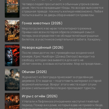
Четверо людей просыпаются обычным утром в своем
доме. Ничто не предвещает беды. Но вскоре выясняется
страшная правда: покинуть жилище невозможно. Любая
попытка выйти за дверь оборачивается провалом.
Гонка животных (2026)
Мир погрузился во мрак тоталитарного режима.
Привычная всем лотерея обрела зловещий смысл:
теперь она определяет не обладателей выигрышных
билетов, а участников смертельного забега. Каждому
номеру
Новорождённый (2026)
После семи долгих лет, проведённых в одиночной
камере, Крис Ньюборн (Дэвид Оелоуо) выходит на
свободу, которая оказывается для него не
облегчением, а новым испытанием. Мир за пределами
тюремных стен
Обычаи (2025)
Журналист из Белграда приезжает в отдалённую
деревню. Его задача — подготовить материал о старой
водяной мельнице. Вокруг этого места ходят слухи:
рядом с мельницей бесследно пропадают туристы.
Игры с огнём (2026)
У Натали и Лафлина в отношениях наступил тяжёлый
период. Пожар в их доме, который едва не привёл к беде,
только подлил масла в огонь и сделал обстановку ещё