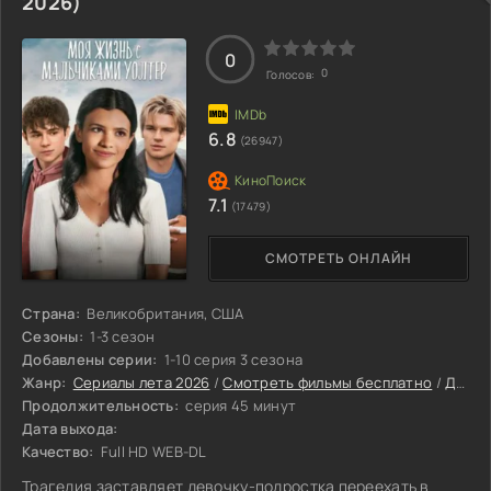
2026)
рассматривать слова Бетани как симптом расстройства
или как реальный сигнал о надвигающейся угрозе. К
каким
0
0
Голосов:
6.8
(26947)
7.1
(17479)
СМОТРЕТЬ ОНЛАЙН
Страна:
Великобритания, США
Сезоны:
1-3 сезон
Добавлены серии:
1-10 серия 3 сезона
Жанр:
Сериалы лета 2026
/
Смотреть фильмы бесплатно
/
Драмы 2026
Продолжительность:
серия 45 минут
Дата выхода:
Качество:
Full HD WEB-DL
Трагедия заставляет девочку-подростка переехать в