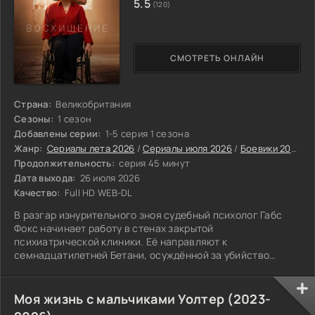
5.5
(120)
СМОТРЕТЬ ОНЛАЙН
Страна:
Великобритания
Сезоны:
1 сезон
Добавлены серии:
1-5 серия 1 сезона
Жанр:
Сериалы лета 2026
/
Сериалы июля 2026
/
Боевики 2026
/
Продолжительность:
серия 45 минут
Дата выхода:
26 июля 2026
Качество:
Full HD WEB-DL
В разгар изнурительного зноя судебный психолог Габс
Фокс начинает работу в стенах закрытой
психиатрической клиники. Её направляют к
семнадцатилетней Бетани, осуждённой за убийство
матери. Девушка решительно отвергает обвинения и
заявляет, что обладает странным даром — она видит
грядущие катастрофы до того, как они случаются.
Моя жизнь с мальчиками Уолтер (2023-
Расследуя это заявление, Габс оказывается на распутье: