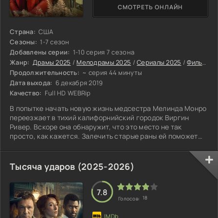
СМОТРЕТЬ ОНЛАЙН
Страна:
США
Сезоны:
1-7 сезон
Добавлены серии:
1-10 серия 7 сезона
Жанр:
Драмы 2025
/
Мелодрамы 2025
/
Сериалы 2025
/
Фильмы 2025
Продолжительность:
~ серия 44 минуты
Дата выхода:
6 декабря 2019
Качество:
Full HD WEBRip
В попытке начать новую жизнь медсестра Мелинда Монро
переезжает в тихий калифорнийский городок Виргин
Ривер. Вскоре она обнаружит, что это место не так
просто, как кажется. Залечить старые раны ей поможет
бывший морпех Джек.
Тысяча ударов (2025-2026)
7.8
18
Голосов: