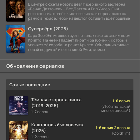
В центре сюжета нового девятисерийного вестерна
«Ранчо Даттонов» — Бет Даттон и Рип Уилер. Они
решают начать всё с чистого листа и переезжают на
ранчо в Техасе. Герои надеются оставить все прошлые
Супергёрл (2026)
Кара Зор-Эл путешествует по галактике со своим псом
Крипто. На неё нападает пират и разбойник, который
угоняет её корабль и ранит Крипто. Объединив силы с
новой подругой и союзницей Рути, семью
Обновления сериалов
Самые последние
Тёмная сторона ринга
1-6 серия
(2019-2026)
(Любительский
многоголосый)
1-7 сезон
Каштановый человечек
1-6 серия 2 сезона
(2026)
(Coldfilm)
1-2 сезон