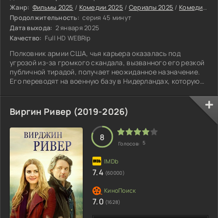
Жанр:
Фильмы 2025
/
Комедии 2025
/
Сериалы 2025
/
Комедийные сериалы
Продолжительность:
серия 45 минут
Дата выхода:
2 января 2025
Качество:
Full HD WEBRip
Полковник армии США, чья карьера оказалась под
угрозой из-за громкого скандала, вызванного его резкой
публичной тирадой, получает неожиданное назначение.
Его переводят на военную базу в Нидерландах, которую
многие считают самой бесполезной в системе обороны
страны.
Виргин Ривер (2019-2026)
8
5
Голосов:
7.4
(60000)
7.0
(1628)