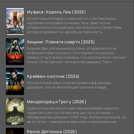
Муфаса: Король Лев (2025)
Осиротевший Муфаса знакомится с наследником
королевских кровей по имени Така. Вместе они
отправляются в судьбоносное опасное путешествие,
которое проверит их дружбу на прочность.
Хищник: Планета смерти (2025)
Хищник Дек, изгнанный из клана, отправляется на
опасную планету Калиск. Он стремится доказать
своему отцу и всему племени, что достоин быть частью
клана. Он встречает загадочную девушку Тию и
Крейвен-охотник (2024)
Русский иммигрант Сергей Кравинофф должен
доказать, что он величайший охотник в мире.
Мандалорец и Грогу (2026)
События космического вестерна разворачиваются
через пять лет после финала шестого эпизода —
«Возвращение джедая» (1983 год). Империя рухнула, но
её остатки — имперские офицеры и криминальные
Ранчо Даттонов (2026)