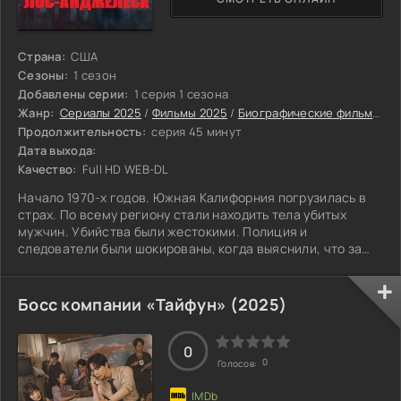
Страна:
США
Сезоны:
1 сезон
Добавлены серии:
1 серия 1 сезона
Жанр:
Сериалы 2025
/
Фильмы 2025
/
Биографические фильмы 2025
Продолжительность:
серия 45 минут
Дата выхода:
Качество:
Full HD WEB-DL
Начало 1970-х годов. Южная Калифорния погрузилась в
страх. По всему региону стали находить тела убитых
мужчин. Убийства были жестокими. Полиция и
следователи были шокированы, когда выяснили, что за
всеми этими зверскими преступлениями стоят не один, а
целых три разных человека. Три одиноких преступника,
чьи пути пересекались в одном ужасном деле. Поиск их
Босс компании «Тайфун» (2025)
становился всё более напряженным. Каждый новый
найденный труп лишь усиливал чувство тревоги у
жителей и ставил правоохранительные органы
0
0
Голосов: