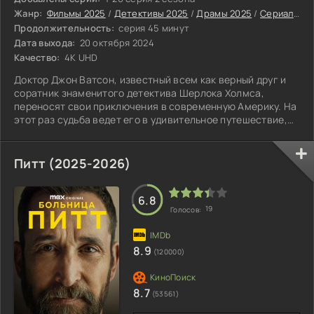
Жанр:
Фильмы 2025
/
Детективы 2025
/
Драмы 2025
/
Сериалы 2025
Продолжительность:
серия 45 минут
Дата выхода:
20 октября 2024
Качество:
4K UHD
Доктор Джон Ватсон, известный всем как верный друг и
соратник знаменитого детектива Шерлока Холмса,
переносят свои приключения в современную Америку. На
этот раз судьба ведет его в удивительное путешествие,
начавшееся с трагических событий на водопаде
Райхенбах.
Питт (2025-2026)
6.8
19
Голосов:
8.9
(120000)
8.7
(53561)