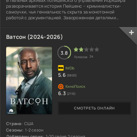
В пыльных архивах полицейского управления Йоркшира
разворачивается история Пейшенс – криминалистки-
самоучки, чья гениальность скрыта за монотонной
работой с документацией. Завороженная деталями
преступлений, она погружается в мир улик.
Ватсон (2024-2026)
3.8
24
Голосов:
5.6
(6800)
6.3
(2110)
СМОТРЕТЬ ОНЛАЙН
Страна:
США
Сезоны:
1-2 сезон
Добавлены серии:
1-20 серия 2 сезона