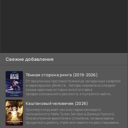
Свежие добавления
Тёмная сторона ринга (2019-2026)
От закулисных противостояний до загадочных смертей
и нераскрытых убийств... Авторы сериала исследуют
самые мрачные истории золотого века
профессионального реслинга, и пытаются найти
правду на стыке
Каштановый человечек (2026)
Триллер погружает нас в историю молодого
полицейского Найи Тулин (актриса Даница Чурчич).
Она внутренне вымотана и сломлена, но вынуждена
продолжать работу. Найя втягивается в расследование
жуткого