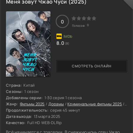
Меня зовут Чжао Чуси (2025)
0
0
Голосов:
8.0
(8)
СМОТРЕТЬ ОНЛАЙН
Страна:
Китай
Сезоны:
1 сезон
Добавлены серии:
1-30 серия 1 сезона
Жанр:
Фильмы 2025
/
Дорамы
/
Криминальные фильмы 2025
/
Дра
Продолжительность:
серия 45 минут
Дата выхода:
13 марта 2025
Качество:
Full HD WEB-DLRip
Всё начинается с трагедии. В снежную ночь отец Чжао