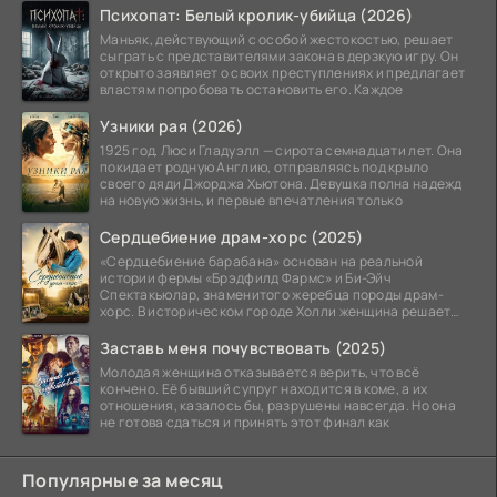
Психопат: Белый кролик-убийца (2026)
Маньяк, действующий с особой жестокостью, решает
сыграть с представителями закона в дерзкую игру. Он
открыто заявляет о своих преступлениях и предлагает
властям попробовать остановить его. Каждое
Узники рая (2026)
1925 год. Люси Гладуэлл — сирота семнадцати лет. Она
покидает родную Англию, отправляясь под крыло
своего дяди Джорджа Хьютона. Девушка полна надежд
на новую жизнь, и первые впечатления только
Сердцебиение драм-хорс (2025)
«Сердцебиение барабана» основан на реальной
истории фермы «Брэдфилд Фармс» и Би-Эйч
Спектакьюлар, знаменитого жеребца породы драм-
хорс. В историческом городе Холли женщина решает
заняться разведением
Заставь меня почувствовать (2025)
Молодая женщина отказывается верить, что всё
кончено. Её бывший супруг находится в коме, а их
отношения, казалось бы, разрушены навсегда. Но она
не готова сдаться и принять этот финал как
Популярные за месяц