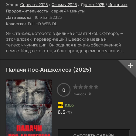
Жанр:
Сериалы 2025
/
Фильмы 2025
/
Драмы 2025
/
Исторические фильмы 2025
Продолжительность:
серия 44 минуты
Дата выхода:
10 марта 2025
Качество:
Full HD WEB-DL
Ян Стенбек, которого в фильме играет Якоб Офтебро, —
это человек, перевернувший шведские медиа и
телекоммуникации. Он родился в очень обеспеченной
семье. Когда его отец и брат преждевременно ушли из
жизни, Ян унаследовал огромную деловую империю.
Палачи Лос‑Анджелеса (2025)
0
0
Голосов:
6.5
(77)
СМОТРЕТЬ ОНЛАЙН