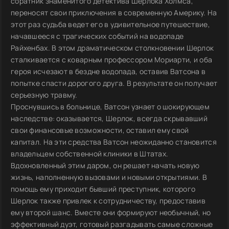
соратник знаменитого детектива Шерлока Холмса,
переносят свои приключения в современную Америку. На
этот раз судьба ведет его в удивительное путешествие,
начавшееся с трагических событий на водопаде
Райхенбах. В этом драматическом столкновении Шерлок
сталкивается с коварным профессором Мориарти, и оба
героя исчезают в бездне водопада, оставив Ватсона в
попытке спасти дорогого друга. В результате он получает
серьезную травму.
Проснувшись в больнице, Ватсон узнает о шокирующем
наследстве: оказывается, Шерлок, всегда скрывавший
свои финансовые возможности, оставил ему свой
капитал. На эти средства Ватсон неожиданно становится
владельцем собственной клиники в Штатах.
Вдохновленный этим даром, он решает начать новую
жизнь, наполненную вызовами и новыми открытиями. В
помощь ему приходит бывший преступник, которого
Шерлок также привлек к сотрудничеству, предоставив
ему второй шанс. Вместе они формируют необычный, но
эффективный дуэт, готовый разгадывать самые сложные