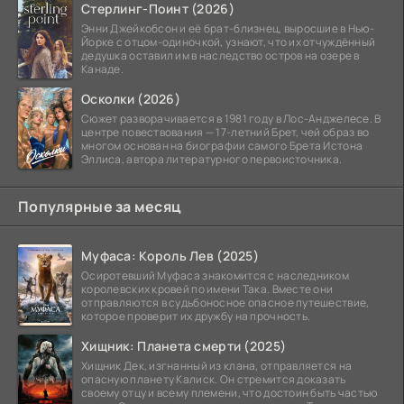
Стерлинг-Поинт (2026)
Энни Джейкобсон и её брат-близнец, выросшие в Нью-
Йорке с отцом-одиночкой, узнают, что их отчуждённый
дедушка оставил им в наследство остров на озере в
Канаде.
Осколки (2026)
Сюжет разворачивается в 1981 году в Лос-Анджелесе. В
центре повествования — 17-летний Брет, чей образ во
многом основан на биографии самого Брета Истона
Эллиса, автора литературного первоисточника.
Популярные за месяц
Муфаса: Король Лев (2025)
Осиротевший Муфаса знакомится с наследником
королевских кровей по имени Така. Вместе они
отправляются в судьбоносное опасное путешествие,
которое проверит их дружбу на прочность.
Хищник: Планета смерти (2025)
Хищник Дек, изгнанный из клана, отправляется на
опасную планету Калиск. Он стремится доказать
своему отцу и всему племени, что достоин быть частью