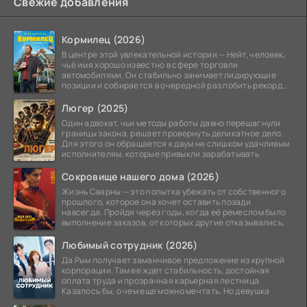
Свежие добавления
Кормилец (2026)
В центре этой увлекательной истории — Нейт, человек,
чьё имя хорошо известно в сфере торговли
автомобилями. Он стабильно занимает лидирующие
позиции и собирается в очередной раз побить рекорд
продаж,
Люгер (2025)
Один адвокат, чьи методы работы давно перешагнули
границы закона, решает провернуть деликатное дело.
Для этого он обращается к двум не слишком удачливым
исполнителям, которые привыкли зарабатывать
Сокровище нашего дома (2026)
Жизнь Сварны — это попытка убежать от собственного
прошлого, которое она хочет оставить позади
навсегда. Пройдя через годы, когда её ремеслом было
выполнение заказов, от которых другие отказывались,
Любимый сотрудник (2026)
Да Рым получает заманчивое предложение из крупной
корпорации. Там ее ждет стабильность, достойная
оплата труда и прозрачная карьерная лестница.
Казалось бы, о чем еще можно мечтать. Но девушка