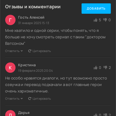
Отзывы и комментарии
ДОБАВИТЬ
Гость Алексей
Г
5
0
31 января 2025 15:13
Мне хватило и одной серии, чтобы понять, что я
больше не хочу смотреть сериал с таким "доктором
Ватсоном"
Ответить
Цитировать
Кристина
К
0
2
19 февраля 2025 20:04
Не особо нравятся диалоги, но тут возможно просто
озвучка и перевод подкачали а вот главные герои
очень харизматичные.
Ответить
Цитировать
Дарья
Д
0
2