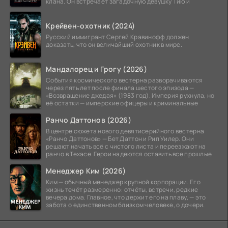
клана. Он встречает загадочную девушку Тию и
Крейвен-охотник (2024)
Русский иммигрант Сергей Кравинофф должен
доказать, что он величайший охотник в мире.
Мандалорец и Грогу (2026)
События космического вестерна разворачиваются
через пять лет после финала шестого эпизода —
«Возвращение джедая» (1983 год). Империя рухнула, но
её остатки — имперские офицеры и криминальные
Ранчо Даттонов (2026)
В центре сюжета нового девятисерийного вестерна
«Ранчо Даттонов» — Бет Даттон и Рип Уилер. Они
решают начать всё с чистого листа и переезжают на
ранчо в Техасе. Герои надеются оставить все прошлые
Менеджер Ким (2026)
Ким — обычный менеджер крупной корпорации. Его
жизнь течёт размеренно: отчёты, встречи, редкие
вечера дома. Главное, что держит его на плаву, — это
забота о единственном близком человеке, о дочери.