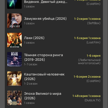
Видения. Девятый джедай
(Coldfilm)
(2026)
1 сезон
Замужняя убийца (2026)
1-2 серия 1 сезона
(SoftBox)
1 сезон
Лаки (2026)
1-5 серия 1 сезона
(LostFilm)
1 сезон
Тёмная сторона ринга
1-6 серия
(2019-2026)
(Любительский
многоголосый)
1-7 сезон
Каштановый человечек
1-6 серия 2 сезона
(2026)
(Coldfilm)
1-2 сезон
Эпоха Великого мира
1-48 серия 1 сезона
(2026)
(DubLik.TV)
1 сезон