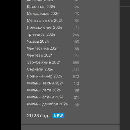
Криминал 2024
124
Мелодрамы 2024
73
Мультфильмы 2024
36
Приключения 2024
81
Триллеры 2024
240
Ужасы 2024
163
Фантастика 2024
88
Фэнтези 2024
61
Зарубежные 2024
553
Сериалы 2024
231
Новинки кино 2024
572
Фильмы весны 2024
112
Фильмы лета 2024
98
Фильмы осени 2024
211
Фильмы декабря 2024
45
2023 год