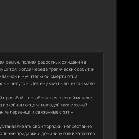
ая семья, полная радостных ожиданий в
ушится, когда череда трагических событий
жиданной и мучительной смерти отца
лым недугом. Лет ему уже было не так мало,
й просьбой – позаботиться о своей мачехе,
д покойным отцом, молодой муж с женой
ние первенца и связанные с этим
 устанавливать свои порядки, непрестанно
тоянные придирки и доминирующий характер