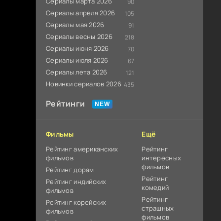
Сериалы марта 2026
90
Сериалы апреля 2026
105
Сериалы мая 2026
91
Сериалы весны 2026
218
Сериалы июня 2026
70
Сериалы июля 2026
67
Сериалы лета 2026
121
Новинки сериалов 2026
435
Рейтинги
Фильмы
Ещё
Рейтинг американских
Рейтинг
фильмов
интересных
фильмов
Рейтинг дорам
Рейтинг
Рейтинг индийских
комедий
фильмов
Рейтинг
Рейтинг корейских
страшных
фильмов
фильмов