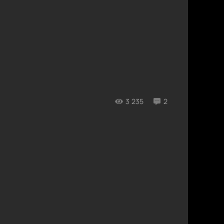
3 235
2