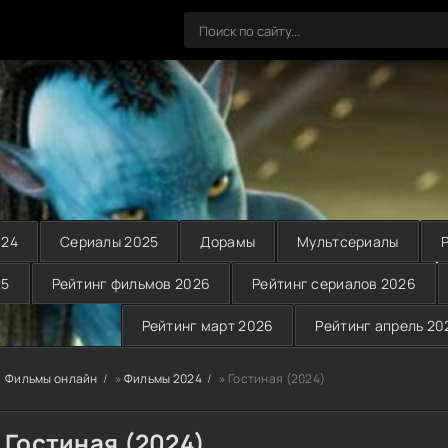
024
Сериалы 2025
Дорамы
Мультсериалы
25
Рейтинг фильмов 2026
Рейтинг сериалов 2026
Рейтинг март 2026
Рейтинг апрель 20
Фильмы онлайн
»
Фильмы 2024
» Гостиная (2024)
Гостиная (2024)