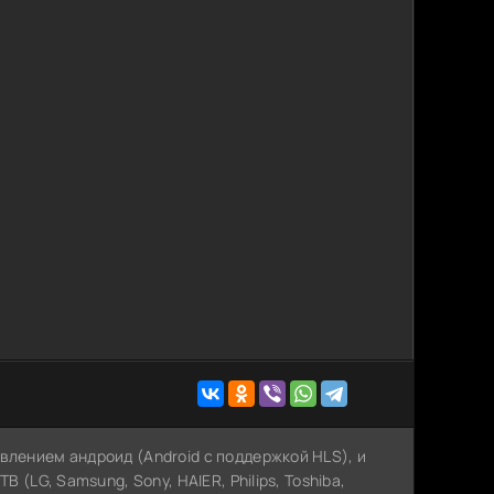
влением андроид (Android с поддержкой HLS), и
 (LG, Samsung, Sony, HAIER, Philips, Toshiba,