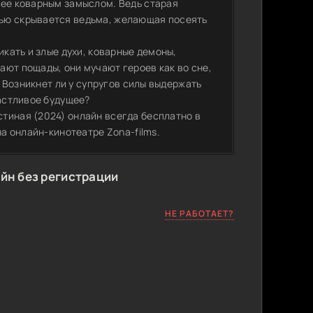
 ее коварным замыслом. Ведь старая
ью скрывается ведьма, желающая посеять
икать и злые духи, коварные демоны,
ают пощады, они мучают героев как во сне,
. Возникнет ли у супругов силы выдержать
частливое будущее?
тиная (2024) онлайн всегда бесплатно в
на онлайн-кинотеатре Zona-films.
йн без регистрации
НЕ РАБОТАЕТ?