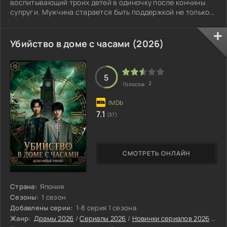
воспитывающий троих детей в одиночку после кончины
супруги. Мужчина старается быть поддержкой не только
для собственных ребят, но и для людей из своего прихода,
одновременно пытаясь разобраться в собственных
переживаниях и новом укладе жизни после потери. Его
Убийство в доме с часами (2026)
давняя знакомая Лори (Эринн Хэйс) недавно прошла
через тяжёлый развод. У неё двое детей подросткового
возраста, которые, как и ребята Малкольма,
5
2
Голосов:
7.1
(37)
СМОТРЕТЬ ОНЛАЙН
Страна:
Япония
Сезоны:
1 сезон
Добавлены серии:
1-8 серия 1 сезона
Жанр:
Драмы 2026
/
Сериалы 2026
/
Новинки сериалов 2026
/
Де