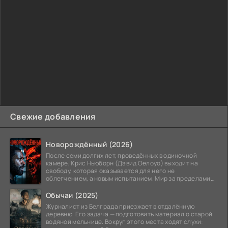
Свежие добавления
Новорождённый (2026)
После семи долгих лет, проведённых в одиночной
камере, Крис Ньюборн (Дэвид Оелоуо) выходит на
свободу, которая оказывается для него не
облегчением, а новым испытанием. Мир за пределами
тюремных стен
Обычаи (2025)
Журналист из Белграда приезжает в отдалённую
деревню. Его задача — подготовить материал о старой
водяной мельнице. Вокруг этого места ходят слухи: