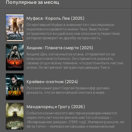
Популярные за месяц
Муфаса: Король Лев (2025)
Осиротевший Муфаса знакомится с наследником
королевских кровей по имени Така. Вместе они
отправляются в судьбоносное опасное путешествие,
которое проверит их дружбу на прочность.
Хищник: Планета смерти (2025)
Хищник Дек, изгнанный из клана, отправляется на
опасную планету Калиск. Он стремится доказать
своему отцу и всему племени, что достоин быть частью
клана. Он встречает загадочную девушку Тию и
Крейвен-охотник (2024)
Русский иммигрант Сергей Кравинофф должен
доказать, что он величайший охотник в мире.
Мандалорец и Грогу (2026)
События космического вестерна разворачиваются
через пять лет после финала шестого эпизода —
«Возвращение джедая» (1983 год). Империя рухнула, но
её остатки — имперские офицеры и криминальные