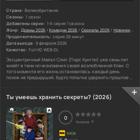
Страна:
Великобритания
Сезоны:
1 сезон
Добавлены серии:
1-6 серия 1 сезона
Жанр:
Драмы 2026
/
Комедии 2026
/
Сериалы 2026
/
Новинки сериалов 2026
Продолжительность:
серия 29 минут
Дата выхода:
9 февраля 2026
Качество:
Full HD WEB-DL
Эксцентричный Майкл Слип (Пирс Куигли) уже семь лет
живёт в тени исчезновения своей возлюбленной Клеи. С
того момента его жизнь остановилась: каждый день
похож на предыдущий, будто попытка удержать прошлое и
не дать боли вырваться наружу
Ты умеешь хранить секреты? (2026)
0
0
Голосов: