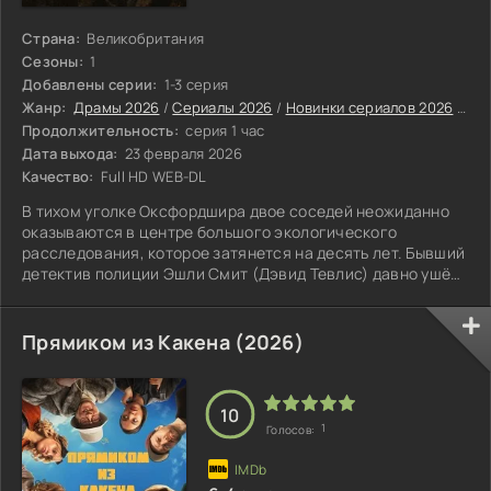
Страна:
Великобритания
Сезоны:
1
Добавлены серии:
1-3 серия
Жанр:
Драмы 2026
/
Сериалы 2026
/
Новинки сериалов 2026
/
Анг
Продолжительность:
серия 1 час
Дата выхода:
23 февраля 2026
Качество:
Full HD WEB-DL
В тихом уголке Оксфордшира двое соседей неожиданно
оказываются в центре большого экологического
расследования, которое затянется на десять лет. Бывший
детектив полиции Эшли Смит (Дэвид Тевлис) давно ушёл
со службы.
Прямиком из Какена (2026)
10
1
Голосов: