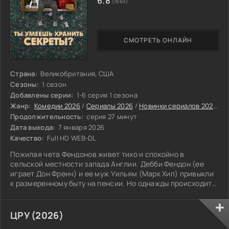
6.8
(1563)
СМОТРЕТЬ ОНЛАЙН
Страна:
Великобритания, США
Сезоны:
1 сезон
Добавлены серии:
1-6 серия 1 сезона
Жанр:
Комедии 2026
/
Сериалы 2026
/
Новинки сериалов 2026
/
А
Продолжительность:
серия 27 минут
Дата выхода:
7 января 2026
Качество:
Full HD WEB-DL
Пожилая чета Фендонов живет тихо и спокойно в
сельской местности запада Англии. Дебби Фендон (ее
играет Дон Френч) и ее муж Уильям (Марк Хип) привыкли
к размеренному быту на пенсии. Но однажды происходит
нелепая оплошность врача. Доктор этих пенсионеров
постоянно тревожится за здоровье пациентов — и по
ошибке объявляет Уильяма мертвым, хотя тот просто
ЦРУ (2026)
крепко спал. Мало того, она оформляет официальное