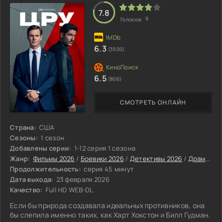
свидетельство о кончине. Получив бумагу, Дебби
решается на отчаянный поступок: оформить
7.8
9
Голосов:
6.3
(3500)
6.5
(806)
СМОТРЕТЬ ОНЛАЙН
Страна:
США
Сезоны:
1 сезон
Добавлены серии:
1-12 серия 1 сезона
Жанр:
Фильмы 2026
/
Боевики 2026
/
Детективы 2026
/
Драмы 2026
Продолжительность:
серия 45 минут
Дата выхода:
23 февраля 2026
Качество:
Full HD WEB-DL
Если бы природа создавала идеальных противников, она
бы слепила именно таких, как Харт Хокстон и Билл Гудман.