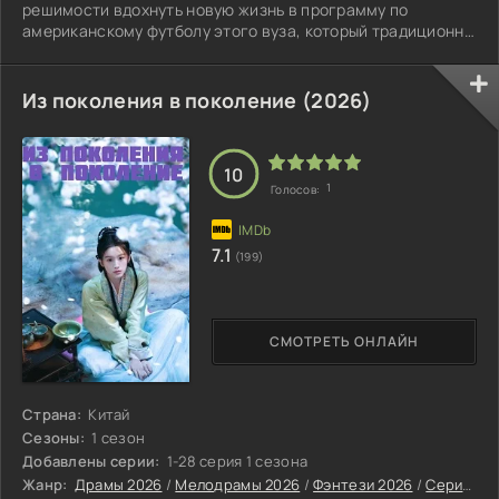
решимости вдохнуть новую жизнь в программу по
американскому футболу этого вуза, который традиционно
обучает темнокожих студентов и сейчас переживает не
лучшие времена. Опираясь на поддержку родных и
отчётливо осознавая, что на чаше весов находится всё,
Из поколения в поколение (2026)
он начинает строить атмосферу победителей, где
главным фундаментом становится вера.
10
1
Голосов:
7.1
(199)
СМОТРЕТЬ ОНЛАЙН
Страна:
Китай
Сезоны:
1 сезон
Добавлены серии:
1-28 серия 1 сезона
Жанр:
Драмы 2026
/
Мелодрамы 2026
/
Фэнтези 2026
/
Сериалы 2026