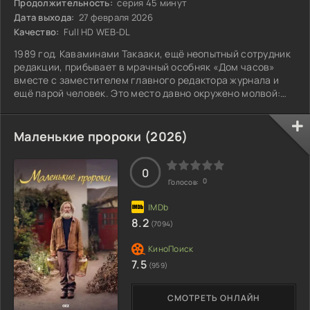
Продолжительность:
серия 45 минут
Дата выхода:
27 февраля 2026
Качество:
Full HD WEB-DL
1989 год. Каваминами Такааки, ещё неопытный сотрудник
редакции, прибывает в мрачный особняк «Дом часов»
вместе с заместителем главного редактора журнала и
ещё парой человек. Это место давно окружено молвой:
поговаривают, что в нём бродит призрак молодой
женщины.
Маленькие пророки (2026)
0
0
Голосов:
8.2
(7094)
7.5
(959)
СМОТРЕТЬ ОНЛАЙН