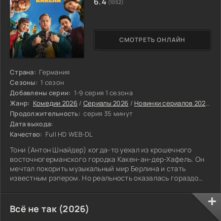
6.4
(1052)
СМОТРЕТЬ ОНЛАЙН
Страна:
Германия
Сезоны:
1 сезон
Добавлены серии:
1-9 серия 1 сезона
Жанр:
Комедии 2026
/
Сериалы 2026
/
Новинки сериалов 2026
/
Ф
Продолжительность:
серия 35 минут
Дата выхода:
Качество:
Full HD WEB-DL
Тони (Антон Шнайдер) когда-то уехал из крошечного
восточногерманского городка Какен-ан-дер-Хафель. Он
мечтал покорить музыкальный мир Берлина и стать
известным рэпером. Но реальность оказалась гораздо
проще: вместо больших сцен и контрактов он работает в
пиццерии, и его единственный преданный слушатель —
это владелец заведения. По вечерам Тони участвует в
Всё не так (2026)
баттл-рэп поединках, соревнуясь с соперниками, которые