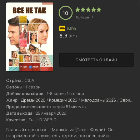
часто вдвое моложе его. В его текстах много иронии и
жизненного опыта, но музыкальная
10
1
Голосов:
6.9
(1131)
СМОТРЕТЬ ОНЛАЙН
Страна:
США
Сезоны:
1 сезон
Добавлены серии:
1-8 серия 1 сезона
Жанр:
Драмы 2026
/
Комедии 2026
/
Мелодрамы 2026
/
Сериалы 2026
Продолжительность:
серия 51 минута
Дата выхода:
25 января 2026
Качество:
Full HD WEB-DL
Главный персонаж — Малкольм (Скотт Фоули). Он
современный служитель церкви, овдовевший и