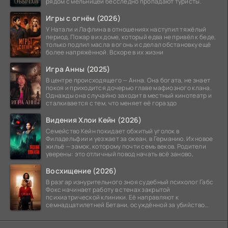
рядом с мельницей бесследно пропадают туристы.
Игры с огнём (2026)
У Натали и Лафлина в отношениях наступил тяжёлый
период. Пожар в их доме, который едва не привёл к беде,
только подлил масла в огонь и сделал обстановку ещё
более напряжённой. Вскоре в их жизни
Игра Анны (2025)
В центре происходящего — Анна. Она богата, не знает
покоя и приходится дочерью главе мафиозного клана.
Однажды она случайно заходит в местный кинотеатр и
сталкивается с тем, что меняет её гораздо
Видения Хлои Кейн (2026)
Семейство Кейн покидает обжитый уголок в
Филадельфии и уезжает за океан, в Германию. Их новое
жильё — замок, которому почти семь веков. Родители
уверены: это отличный повод начать всё заново,
Восхищение (2026)
В разгар изнурительного зноя судебный психолог Габс
Фокс начинает работу в стенах закрытой
психиатрической клиники. Её направляют к
семнадцатилетней Бетани, осуждённой за убийство
матери. Девушка