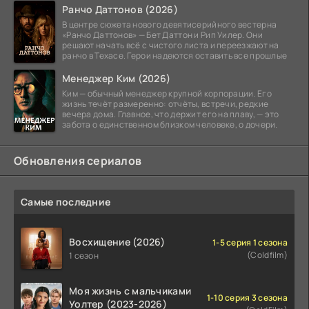
Ранчо Даттонов (2026)
В центре сюжета нового девятисерийного вестерна
«Ранчо Даттонов» — Бет Даттон и Рип Уилер. Они
решают начать всё с чистого листа и переезжают на
ранчо в Техасе. Герои надеются оставить все прошлые
Менеджер Ким (2026)
Ким — обычный менеджер крупной корпорации. Его
жизнь течёт размеренно: отчёты, встречи, редкие
вечера дома. Главное, что держит его на плаву, — это
забота о единственном близком человеке, о дочери.
Обновления сериалов
Самые последние
Восхищение (2026)
1-5 серия 1 сезона
(Coldfilm)
1 сезон
Моя жизнь с мальчиками
1-10 серия 3 сезона
Уолтер (2023-2026)