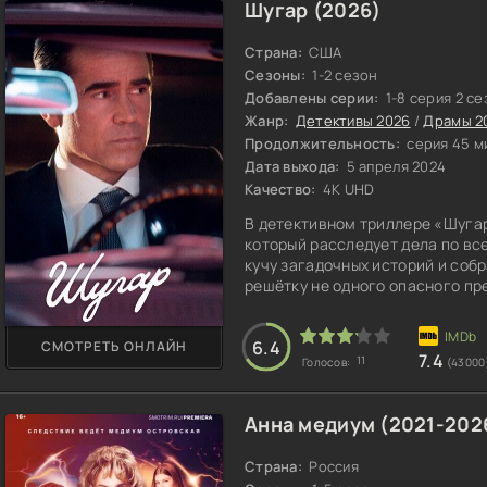
Шугар (2026)
Страна:
США
Сезоны:
1-2 сезон
Добавлены серии:
1-8 серия 2 с
Жанр:
Детективы 2026
/
Драмы 2
Продолжительность:
серия 45 м
Дата выхода:
5 апреля 2024
Качество:
4K UHD
В детективном триллере «Шуга
который расследует дела по все
кучу загадочных историй и собр
решётку не одного опасного пр
6.4
СМОТРЕТЬ ОНЛАЙН
7.4
11
Голосов:
(43000
Анна медиум (2021-202
Страна:
Россия