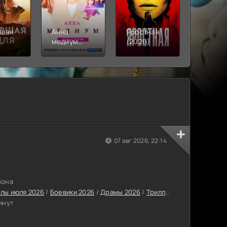
вшая
Анна
Яростная
Дворе
медиум
(2026)
Тонгун
)
(2021-2026)
(2026)
07 авг 2026, 22:14
зона
лы июля 2026
/
Боевики 2026
/
Драмы 2026
/
Триллеры 2026
/
Сериал
инут