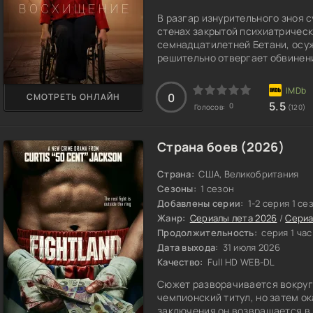
В разгар изнурительного зноя с
стенах закрытой психиатрическ
семнадцатилетней Бетани, осу
решительно отвергает обвинени
она видит грядущие катастрофы 
заявление, Габс оказывается н
0
СМОТРЕТЬ ОНЛАЙН
симптом расстройства или как 
5.5
0
Голосов:
(120)
каким
Страна боев (2026)
Страна:
США, Великобритания
Сезоны:
1 сезон
Добавлены серии:
1-2 серия 1 се
Жанр:
Сериалы лета 2026
/
Сериа
Продолжительность:
серия 1 час
Дата выхода:
31 июля 2026
Качество:
Full HD WEB-DL
Сюжет разворачивается вокруг 
чемпионский титул, но затем ок
заключения он возвращается в 