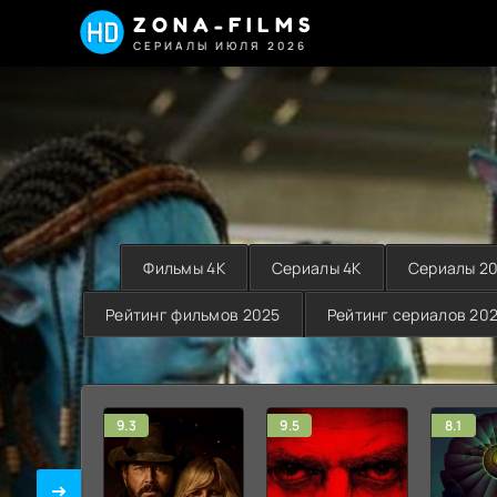
ZONA-FILMS
СЕРИАЛЫ ИЮЛЯ 2026
Фильмы 4K
Сериалы 4K
Сериалы 2
Рейтинг фильмов 2025
Рейтинг сериалов 20
9.3
9.5
8.1