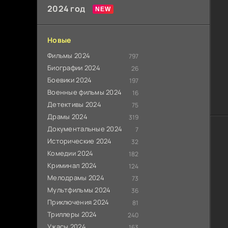
2024 год
Новые
Фильмы 2024
797
Биографии 2024
26
Боевики 2024
197
Военные фильмы 2024
16
Детективы 2024
75
Драмы 2024
319
Документальные 2024
7
Исторические 2024
32
Комедии 2024
182
Криминал 2024
124
Мелодрамы 2024
73
Мультфильмы 2024
36
Приключения 2024
81
Триллеры 2024
240
Ужасы 2024
163