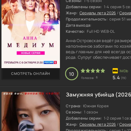
Сезоны:
1-5 сезон
Добавлены серии:
1-4 серия 5 с
Жанр:
Сериалы лета 2026
/
Сериа
Продолжительность:
серия 51 м
Дата выхода:
Качество:
Full HD WEB-DL
Анна Островская ведёт размер
наполненное заботами по хозяйс
ведь главным для неё всегда о
рода. Супруг обеспечивает дос
воспитанию трёх дочерей, кото
Идиллия рушится, когда высшие
10
СМОТРЕТЬ ОНЛАЙН
падает на неё: обычная женщи
5.4
6
Голосов:
(19)
двух
Замужняя убийца (2026
Страна:
Южная Корея
Сезоны:
1 сезон
Добавлены серии:
1-2 серия 1 се
Жанр:
Сериалы лета 2026
/
Сериа
Продолжительность:
серия 1 ч 1