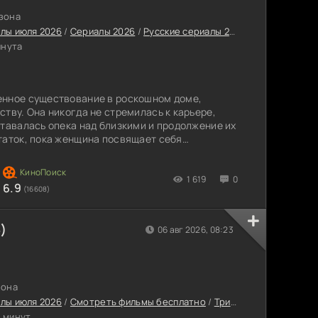
езона
лы июля 2026
/
Сериалы 2026
/
Русские сериалы 2026
/
Новинки сери
инута
енное существование в роскошном доме,
тву. Она никогда не стремилась к карьере,
ставалась опека над близкими и продолжение их
таток, пока женщина посвящает себя
рые растут в атмосфере любви и заботы.
 силы обращают взор на Анну. Небесный выбор
на становится проводником, связующим звеном
1 619
0
6.9
(16608)
)
06 авг 2026, 08:23
зона
лы июля 2026
/
Смотреть фильмы бесплатно
/
Триллеры 2026
/
Сери
0 минут