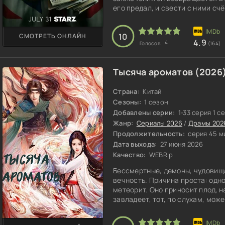
его предал, и свести с ними счё
10
СМОТРЕТЬ ОНЛАЙН
4.9
4
Голосов:
(164)
Тысяча ароматов (2026
Страна:
Китай
Сезоны:
1 сезон
Добавлены серии:
1-33 серия 1 с
Жанр:
Сериалы 2026
/
Драмы 202
Продолжительность:
серия 45 м
Дата выхода:
27 июня 2026
Качество:
WEBRip
Бессмертные, демоны, чудовища
вечность. Причина проста: одно
метеорит. Оно приносит плод, 
завладеет, тот, по слухам, мож