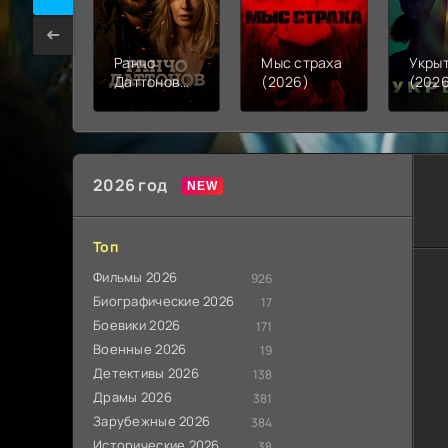
Ранчо
Мыс страха
Укры
Даттонов
(2026)
(202
(2026)
2026 год
Топ
Фильмы 2026
926
Биографические 2026
17
Боевики 2026
171
Военные 2026
19
Детективы 2026
138
Драмы 2026
381
Зарубежные 2026
384
Исторические 2026
38