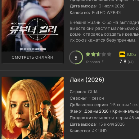
Дата выхода:
31 июля 2026
Качество:
Full HD WEB-DL
Внешне жизнь Ю Бо На выглядит
вместе они растят маленькую д
доме, стараясь создать идеал
их союз кажется безупречным. 
этой идиллией скрывается нечт
5
СМОТРЕТЬ ОНЛАЙН
7.8
2
Голосов:
(47)
Лаки (2026)
Страна:
США
Сезоны:
1 сезон
Добавлены серии:
1-5 серия 1 се
Жанр:
Драмы 2026
/
Криминальны
Продолжительность:
серия 45 м
Дата выхода:
15 июля 2026
Качество:
4K UHD