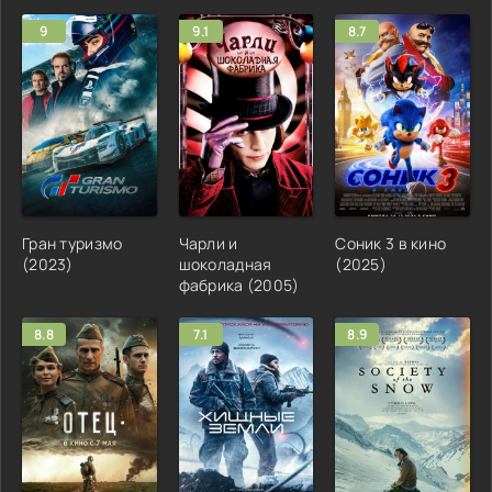
9
9.1
8.7
Гран туризмо
Чарли и
Соник 3 в кино
(2023)
шоколадная
(2025)
фабрика (2005)
8.8
7.1
8.9