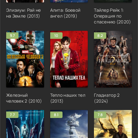
Элизиум: Рай не
Алита: Боевой
Тайлер Рейк 1:
на Земле (2013)
ангел (2019)
Операция по
спасению (2020)
9.7
10
8.2
Железный
Тепло наших тел
Гладиатор 2
человек 2 (2010)
(2013)
(2024)
7.7
8.1
7.8