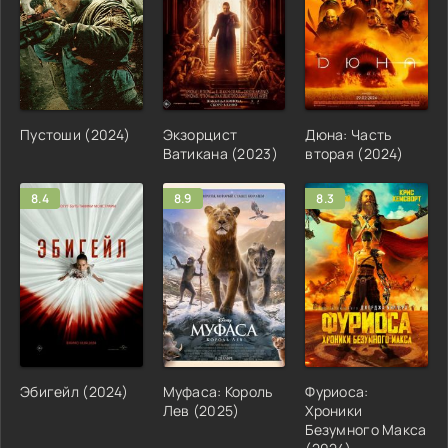
Пустоши (2024)
Экзорцист
Дюна: Часть
Ватикана (2023)
вторая (2024)
8.4
8.9
8.3
Эбигейл (2024)
Муфаса: Король
Фуриоса:
Лев (2025)
Хроники
Безумного Макса