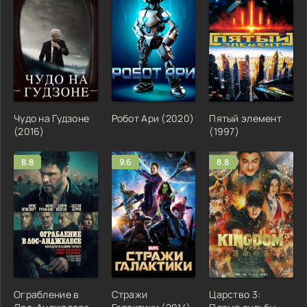
Чудо на Гудзоне
Робот Ари (2020)
Пятый элемент
(2016)
(1997)
8.8
9.6
8.8
Ограбление в
Стражи
Царство 3: