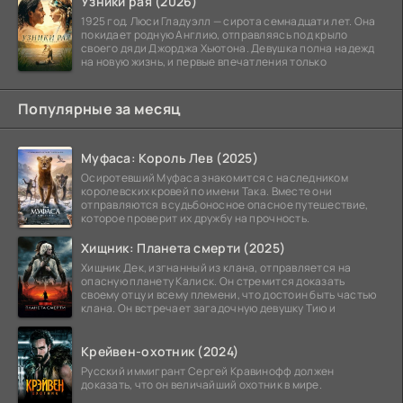
Узники рая (2026)
1925 год. Люси Гладуэлл — сирота семнадцати лет. Она
покидает родную Англию, отправляясь под крыло
своего дяди Джорджа Хьютона. Девушка полна надежд
на новую жизнь, и первые впечатления только
Популярные за месяц
Муфаса: Король Лев (2025)
Осиротевший Муфаса знакомится с наследником
королевских кровей по имени Така. Вместе они
отправляются в судьбоносное опасное путешествие,
которое проверит их дружбу на прочность.
Хищник: Планета смерти (2025)
Хищник Дек, изгнанный из клана, отправляется на
опасную планету Калиск. Он стремится доказать
своему отцу и всему племени, что достоин быть частью
клана. Он встречает загадочную девушку Тию и
Крейвен-охотник (2024)
Русский иммигрант Сергей Кравинофф должен
доказать, что он величайший охотник в мире.