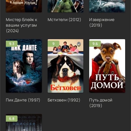
Мистер Блейк к
Мстители (2012)
Извержение
вашим услугам
(2019)
(2024)
9.3
9
9.6
Пик Данте (1997)
Бетховен (1992)
Путь домой
(2019)
6.8