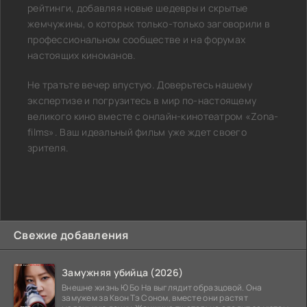
рейтинги, добавляя новые шедевры и скрытые
жемчужины, о которых только-только заговорили в
профессиональном сообществе и на форумах
настоящих киноманов.
Не тратьте вечер впустую. Доверьтесь нашему
экспертизе и погрузитесь в мир по-настоящему
великого кино вместе с онлайн-кинотеатром «Zona-
films». Ваш идеальный фильм уже ждет своего
зрителя.
Свежие добавления
Замужняя убийца (2026)
Внешне жизнь Ю Бо На выглядит образцовой. Она
замужем за Квон Тэ Соном, вместе они растят