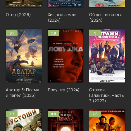
Отец (2026)
Хищные земли
Общество снега
(2024)
(2024)
8.1
7.8
9
Аватар 3: Пламя
Ловушка (2024)
Стражи
и пепел (2025)
Галактики. Часть
3 (2023)
7.7
8.8
7.8