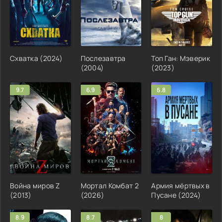
Схватка (2024)
Послезавтра
Топ Ган: Мэверик
(2004)
(2023)
9.7
6.9
6.8
Война миров Z
Мортал Комбат 2
Армия мёртвых в
(2013)
(2026)
Пусане (2024)
8.9
8.7
8