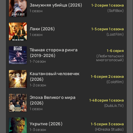
Замужняя убийца (2026)
1-2 серия 1 сезона
(SoftBox)
1 сезон
Лаки (2026)
1-5 серия 1 сезона
(LostFilm)
1 сезон
Тёмная сторона ринга
1-6 серия
(2019-2026)
(Любительский
многоголосый)
1-7 сезон
Каштановый человечек
1-6 серия 2 сезона
(2026)
(Coldfilm)
1-2 сезон
Эпоха Великого мира
1-48 серия 1 сезона
(2026)
(DubLik.TV)
1 сезон
Укрытие (2026)
1-5 серия 3 сезона
(HDrezka Studio)
1-3 сезон