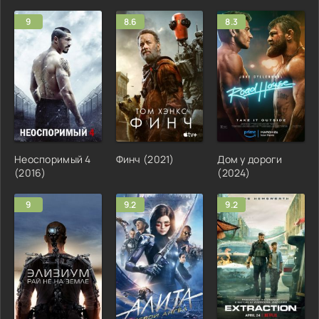
9
8.6
8.3
Неоспоримый 4
Финч (2021)
Дом у дороги
(2016)
(2024)
9
9.2
9.2