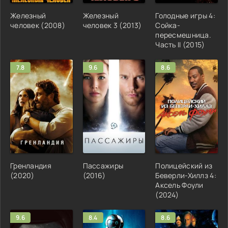
Железный
Железный
Голодные игры 4:
человек (2008)
человек 3 (2013)
Сойка-
пересмешница.
Часть II (2015)
7.8
9.6
8.6
Гренландия
Пассажиры
Полицейский из
(2020)
(2016)
Беверли-Хиллз 4:
Аксель Фоули
(2024)
9.6
8.4
8.6