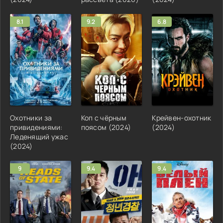
8.1
9.2
6.8
Охотники за
Коп с чёрным
Крейвен-охотник
привидениями:
поясом (2024)
(2024)
Леденящий ужас
(2024)
9
9.4
9.4