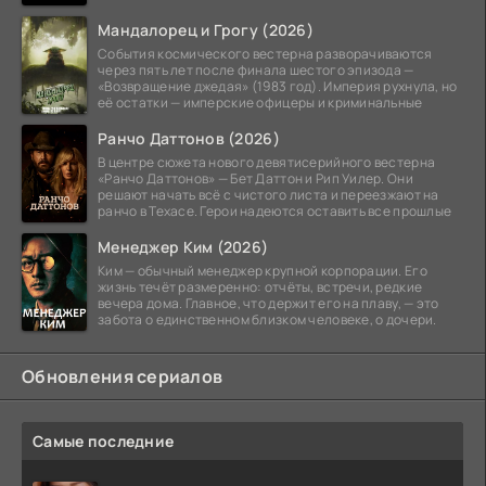
Мандалорец и Грогу (2026)
События космического вестерна разворачиваются
через пять лет после финала шестого эпизода —
«Возвращение джедая» (1983 год). Империя рухнула, но
её остатки — имперские офицеры и криминальные
Ранчо Даттонов (2026)
В центре сюжета нового девятисерийного вестерна
«Ранчо Даттонов» — Бет Даттон и Рип Уилер. Они
решают начать всё с чистого листа и переезжают на
ранчо в Техасе. Герои надеются оставить все прошлые
Менеджер Ким (2026)
Ким — обычный менеджер крупной корпорации. Его
жизнь течёт размеренно: отчёты, встречи, редкие
вечера дома. Главное, что держит его на плаву, — это
забота о единственном близком человеке, о дочери.
Обновления сериалов
Самые последние