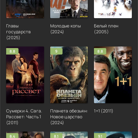
Главы
Молодые копы
Белый плен
государств
(2024)
(2005)
(2025)
8.8
9
8.8
Сумерки 4. Сага.
Планета обезьян:
1+1 (2011)
Рассвет: Часть 1
Новое царство
(2011)
(2024)
8.4
8.1
9.1