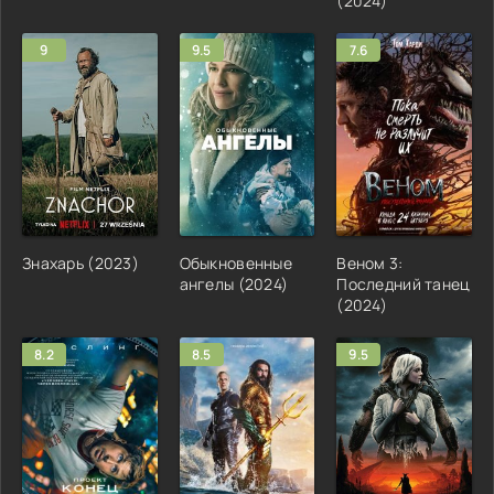
(2024)
9
9.5
7.6
Знахарь (2023)
Обыкновенные
Веном 3:
ангелы (2024)
Последний танец
(2024)
8.2
8.5
9.5