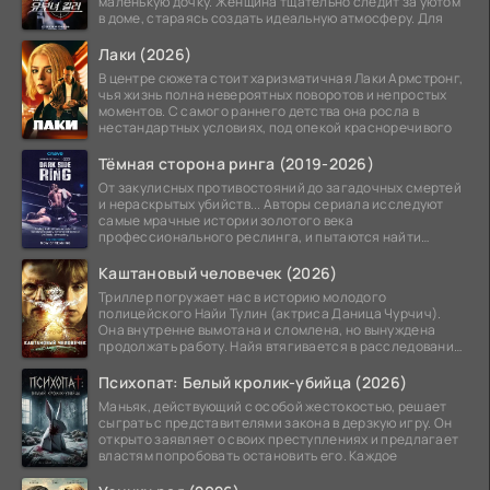
маленькую дочку. Женщина тщательно следит за уютом
в доме, стараясь создать идеальную атмосферу. Для
Лаки (2026)
В центре сюжета стоит харизматичная Лаки Армстронг,
чья жизнь полна невероятных поворотов и непростых
моментов. С самого раннего детства она росла в
нестандартных условиях, под опекой красноречивого
Тёмная сторона ринга (2019-2026)
От закулисных противостояний до загадочных смертей
и нераскрытых убийств... Авторы сериала исследуют
самые мрачные истории золотого века
профессионального реслинга, и пытаются найти
правду на стыке
Каштановый человечек (2026)
Триллер погружает нас в историю молодого
полицейского Найи Тулин (актриса Даница Чурчич).
Она внутренне вымотана и сломлена, но вынуждена
продолжать работу. Найя втягивается в расследование
жуткого
Психопат: Белый кролик-убийца (2026)
Маньяк, действующий с особой жестокостью, решает
сыграть с представителями закона в дерзкую игру. Он
открыто заявляет о своих преступлениях и предлагает
властям попробовать остановить его. Каждое