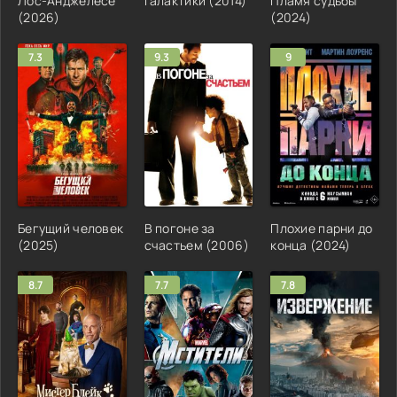
Лос-Анджелесе
Галактики (2014)
Пламя судьбы
(2026)
(2024)
7.3
9.3
9
Бегущий человек
В погоне за
Плохие парни до
(2025)
счастьем (2006)
конца (2024)
8.7
7.7
7.8