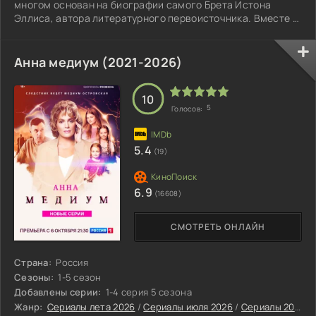
многом основан на биографии самого Брета Истона
Эллиса, автора литературного первоисточника. Вместе с
одноклассниками из престижного учебного заведения
Бакли он ведёт типичное для золотой молодёжи
существование: шумные вечеринки, светские сборища,
Анна медиум (2021-2026)
рассуждения о карьерных перспективах и планах на
будущее.
10
5
Голосов:
5.4
(19)
6.9
(16608)
СМОТРЕТЬ ОНЛАЙН
Страна:
Россия
Сезоны:
1-5 сезон
Добавлены серии:
1-4 серия 5 сезона
Жанр:
Сериалы лета 2026
/
Сериалы июля 2026
/
Сериалы 2026
/