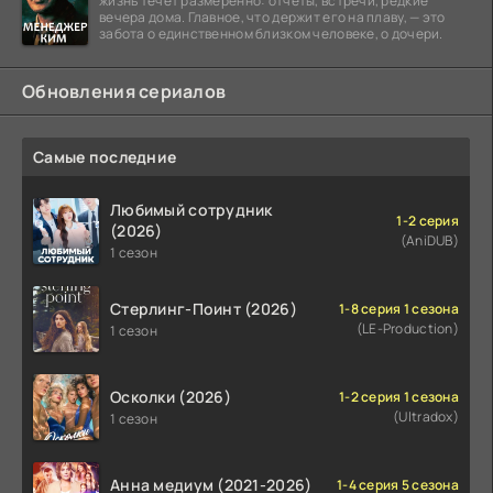
жизнь течёт размеренно: отчёты, встречи, редкие
вечера дома. Главное, что держит его на плаву, — это
забота о единственном близком человеке, о дочери.
Обновления сериалов
Самые последние
Любимый сотрудник
1-2 серия
(2026)
(AniDUB)
1 сезон
Стерлинг-Поинт (2026)
1-8 серия 1 сезона
(LE-Production)
1 сезон
Осколки (2026)
1-2 серия 1 сезона
(Ultradox)
1 сезон
Анна медиум (2021-2026)
1-4 серия 5 сезона