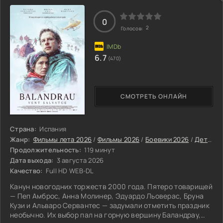
0
2
Голосов:
6.7
(470)
СМОТРЕТЬ ОНЛАЙН
Страна:
Испания
Жанр:
Фильмы лета 2026
/
Фильмы 2026
/
Боевики 2026
/
Детективы 2026
Продолжительность:
119 минут
Дата выхода:
3 августа 2026
Качество:
Full HD WEB-DL
Канун новогодних торжеств 2000 года. Пятеро товарищей
— Пеп Амброс, Анна Молинер, Эдуардо Льоверас, Бруна
Кузи и Альваро Сервантес — задумали отметить праздник
необычно. Их выбор пал на горную вершину Баландрау,