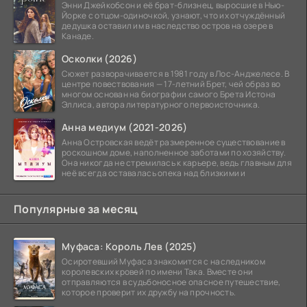
Энни Джейкобсон и её брат-близнец, выросшие в Нью-
Йорке с отцом-одиночкой, узнают, что их отчуждённый
дедушка оставил им в наследство остров на озере в
Канаде.
Осколки (2026)
Сюжет разворачивается в 1981 году в Лос-Анджелесе. В
центре повествования — 17-летний Брет, чей образ во
многом основан на биографии самого Брета Истона
Эллиса, автора литературного первоисточника.
Анна медиум (2021-2026)
Анна Островская ведёт размеренное существование в
роскошном доме, наполненное заботами по хозяйству.
Она никогда не стремилась к карьере, ведь главным для
неё всегда оставалась опека над близкими и
Популярные за месяц
Муфаса: Король Лев (2025)
Осиротевший Муфаса знакомится с наследником
королевских кровей по имени Така. Вместе они
отправляются в судьбоносное опасное путешествие,
которое проверит их дружбу на прочность.