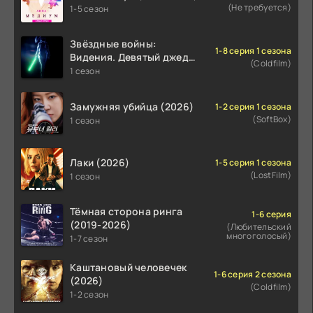
(Не требуется)
1-5 сезон
Звёздные войны:
1-8 серия 1 сезона
Видения. Девятый джедай
(Coldfilm)
(2026)
1 сезон
Замужняя убийца (2026)
1-2 серия 1 сезона
(SoftBox)
1 сезон
Лаки (2026)
1-5 серия 1 сезона
(LostFilm)
1 сезон
Тёмная сторона ринга
1-6 серия
(2019-2026)
(Любительский
многоголосый)
1-7 сезон
Каштановый человечек
1-6 серия 2 сезона
(2026)
(Coldfilm)
1-2 сезон