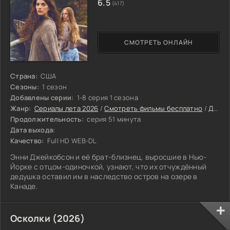
6.5
(417)
СМОТРЕТЬ ОНЛАЙН
Страна:
США
Сезоны:
1 сезон
Добавлены серии:
1-8 серия 1 сезона
Жанр:
Сериалы лета 2026
/
Смотреть фильмы бесплатно
/
Драмы 2026
Продолжительность:
серия 51 минута
Дата выхода:
Качество:
Full HD WEB-DL
Энни Джейкобсон и её брат-близнец, выросшие в Нью-
Йорке с отцом-одиночкой, узнают, что их отчуждённый
дедушка оставил им в наследство остров на озере в
Канаде.
Осколки (2026)