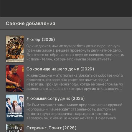
Свежие добавления
Люгер (2025)
Один адвокат, чьи методы работы давно перешагнули
границы закона, решает провернуть деликатное дело.
Для этого он обращается к двум не слишком удачливым
исполнителям, которые привыкли зарабатывать
Сокровище нашего дома (2026)
Жизнь Сварны — это попытка убежать от собственного
прошлого, которое она хочет оставить позади
навсегда. Пройдя через годы, когда её ремеслом было
выполнение заказов, от которых другие отказывались,
Любимый сотрудник (2026)
Да Рым получает заманчивое предложение из крупной
корпорации. Там ее ждет стабильность, достойная
оплата труда и прозрачная карьерная лестница.
Казалось бы, о чем еще можно мечтать. Но девушка
Стерлинг-Поинт (2026)