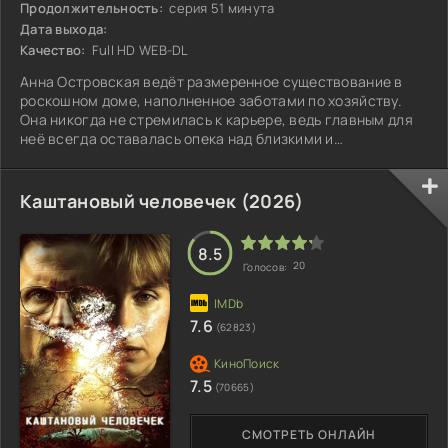
Продолжительность:
серия 51 минута
Дата выхода:
Качество:
Full HD WEB-DL
Анна Островская ведёт размеренное существование в
роскошном доме, наполненное заботами по хозяйству.
Она никогда не стремилась к карьере, ведь главным для
неё всегда оставалась опека над близкими и
продолжение их рода. Супруг обеспечивает достаток,
пока женщина посвящает себя воспитанию трёх дочерей,
которые растут в атмосфере любви и заботы. Идиллия
Каштановый человечек (2026)
рушится, когда высшие силы обращают взор на Анну.
Небесный выбор падает на неё: обычная женщина
становится проводником, связующим звеном двух
8.5
20
Голосов:
7.6
(62823)
7.5
(70665)
СМОТРЕТЬ ОНЛАЙН