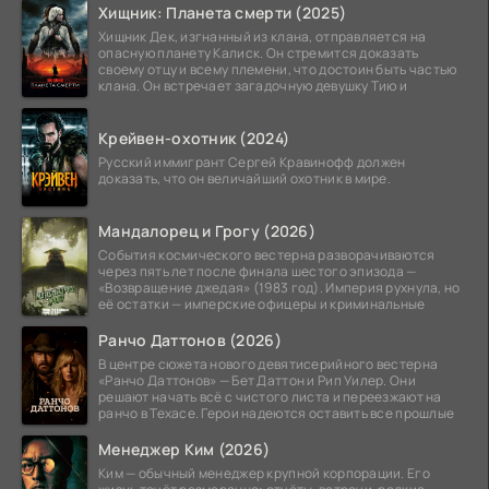
Хищник: Планета смерти (2025)
Хищник Дек, изгнанный из клана, отправляется на
опасную планету Калиск. Он стремится доказать
своему отцу и всему племени, что достоин быть частью
клана. Он встречает загадочную девушку Тию и
Крейвен-охотник (2024)
Русский иммигрант Сергей Кравинофф должен
доказать, что он величайший охотник в мире.
Мандалорец и Грогу (2026)
События космического вестерна разворачиваются
через пять лет после финала шестого эпизода —
«Возвращение джедая» (1983 год). Империя рухнула, но
её остатки — имперские офицеры и криминальные
Ранчо Даттонов (2026)
В центре сюжета нового девятисерийного вестерна
«Ранчо Даттонов» — Бет Даттон и Рип Уилер. Они
решают начать всё с чистого листа и переезжают на
ранчо в Техасе. Герои надеются оставить все прошлые
Менеджер Ким (2026)
Ким — обычный менеджер крупной корпорации. Его