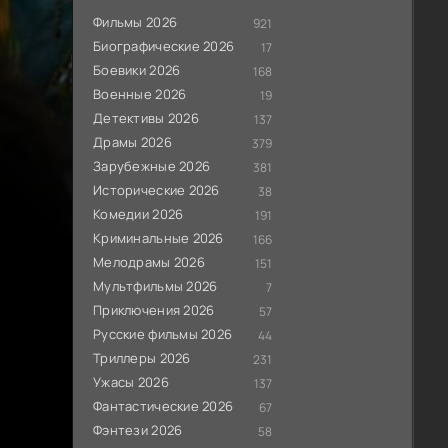
Фильмы 2026
921
Биографические 2026
17
Боевики 2026
168
Военные 2026
19
Детективы 2026
137
Драмы 2026
379
Зарубежные 2026
381
Исторические 2026
38
Комедии 2026
191
Криминальные 2026
166
Мелодрамы 2026
151
Мультфильмы 2026
7
Приключения 2026
57
Русские фильмы 2026
44
Триллеры 2026
231
Ужасы 2026
137
Фантастические 2026
67
Фэнтези 2026
58