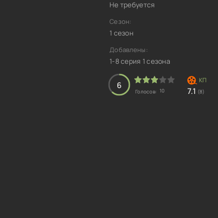
Не требуется
Сезон:
1 сезон
Добавлены:
1-8 серия 1 сезона
6
7.1
10
Голосов:
(8)