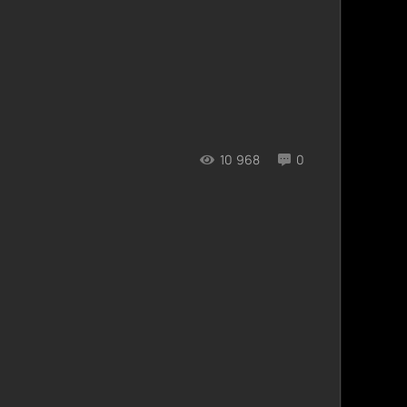
10 968
0