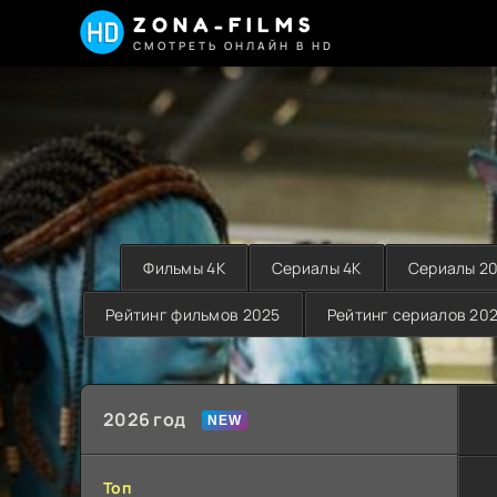
ZONA-FILMS
СМОТРЕТЬ ОНЛАЙН В HD
Фильмы 4K
Сериалы 4K
Сериалы 2
Рейтинг фильмов 2025
Рейтинг сериалов 20
2026 год
Топ