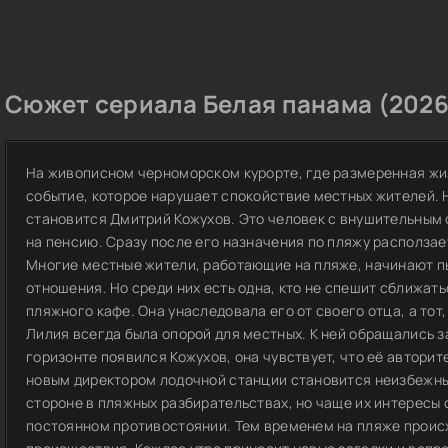
Сюжет сериала Белая панама (2026
На живописном черноморском курорте, где размеренная жиз
событие, которое нарушает спокойствие местных жителей.
становится Дмитрий Кожухов. Это человек с внушительным 
на пенсию. Сразу после его назначения по пляжу расползае
Многие местные жители, работающие на пляже, начинают п
отношения. Но среди них есть одна, кто не спешит сближать
пляжного кафе. Она унаследовала его от своего отца, а тот,
Лилия всегда была опорой для местных. К ней обращались з
горизонте появился Кожухов, она чувствует, что её авторит
новым директором лодочной станции становится неизбежны
стороне в пляжных разбирательствах, но чаще их интересы 
постоянном противостоянии. Тем временем на пляже проис