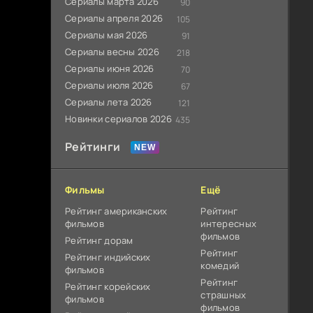
Сериалы марта 2026
90
Сериалы апреля 2026
105
Сериалы мая 2026
91
Сериалы весны 2026
218
Сериалы июня 2026
70
Сериалы июля 2026
67
Сериалы лета 2026
121
Новинки сериалов 2026
435
Рейтинги
Фильмы
Ещё
Рейтинг американских
Рейтинг
фильмов
интересных
фильмов
Рейтинг дорам
Рейтинг
Рейтинг индийских
комедий
фильмов
Рейтинг
Рейтинг корейских
страшных
фильмов
фильмов