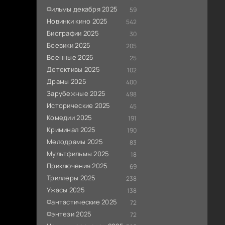
Фильмы декабря 2025
59
Новинки кино 2025
542
Биографии 2025
30
Боевики 2025
205
Военные 2025
25
Детективы 2025
102
Драмы 2025
400
Зарубежные 2025
498
Исторические 2025
45
Комедии 2025
191
Криминал 2025
190
Мелодрамы 2025
83
Мультфильмы 2025
18
Приключения 2025
69
Триллеры 2025
238
Ужасы 2025
138
Фантастические 2025
72
Фэнтези 2025
72