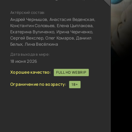
Актёрский состав:
Андрей Чернышов, Анастасия Веденская,
Константин Соловьев, Елена Цыплакова,
Екатерина Вуличенко, Ирина Чериченко,
Сергей Векслер, Олег Комаров, Даниил
Белых, Лина Весёлкина
Дата выхода в мире:
18 июня 2026
Хорошее качество:
FULL HD WEBRIP
Ограничение по возрасту:
18+