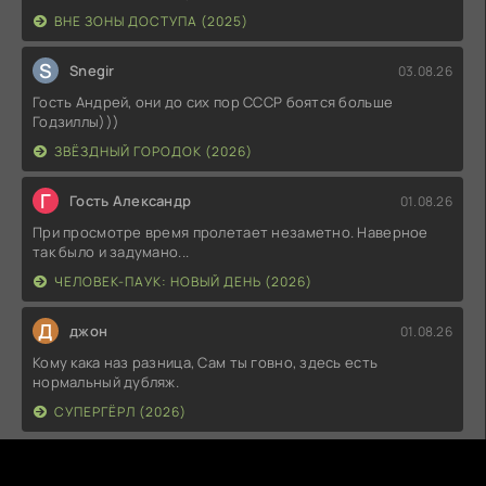
ВНЕ ЗОНЫ ДОСТУПА (2025)
S
Snegir
03.08.26
Гость Андрей, они до сих пор СССР боятся больше
Годзиллы)))
ЗВЁЗДНЫЙ ГОРОДОК (2026)
Г
Гость Александр
01.08.26
При просмотре время пролетает незаметно. Наверное
так было и задумано...
ЧЕЛОВЕК-ПАУК: НОВЫЙ ДЕНЬ (2026)
Д
джон
01.08.26
Кому кака наз разница, Сам ты говно, здесь есть
нормальный дубляж.
СУПЕРГЁРЛ (2026)