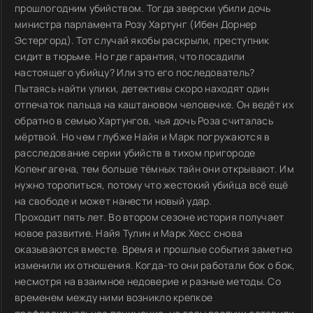
прошлогодним убийством. Тогда зверски убили дочь
министра парламента Розу Хартунг (Ибен Дорнер
Эстергорд). Тот случай якобы раскрыли, преступник
сидит в тюрьме. Но где гарантия, что посадили
настоящего убийцу? Или это его последователь?
Пытаясь найти улики, детективы скоро находят один
отпечаток пальца на каштановом человечке. Он ведёт их
обратно в семью Хартунгов, чья дочь Роза считалась
мёртвой. Но чем глубже Найя и Марк погружаются в
расследование серии убийств в тихом пригороде
Копенгагена, тем больше тёмных тайн они открывают. Им
нужно торопиться, потому что жестокий убийца всё ещё
на свободе и может нанести новый удар.
Проходит пять лет. Во втором сезоне история получает
новое развитие. Найя Тулин и Марк Хесс снова
оказываются вместе. Время и прошлые события заметно
изменили их отношения. Когда-то они работали бок о бок,
несмотря на взаимное недоверие и разные методы. Со
временем между ними возникло крепкое