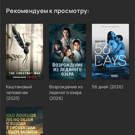
Рекомендуем к просмотру:
Каштановый
Возрождение из
56 дней (2026)
человечек
ледяного озера
(2023)
(2026)