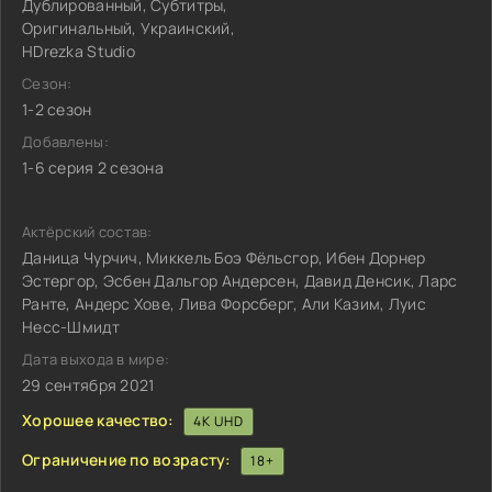
Дублированный, Субтитры,
Оригинальный, Украинский,
HDrezka Studio
Сезон:
1-2 сезон
Добавлены:
1-6 серия 2 сезона
Актёрский состав:
Даница Чурчич, Миккель Боэ Фёльсгор, Ибен Дорнер
Эстергор, Эсбен Дальгор Андерсен, Давид Денсик, Ларс
Ранте, Андерс Хове, Лива Форсберг, Али Казим, Луис
Несс-Шмидт
Дата выхода в мире:
29 сентября 2021
Хорошее качество:
4K UHD
Ограничение по возрасту:
18+