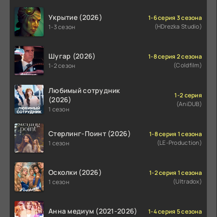
Укрытие (2026)
1-6 серия 3 сезона
(HDrezka Studio)
1-3 сезон
Шугар (2026)
1-8 серия 2 сезона
(Coldfilm)
1-2 сезон
Любимый сотрудник
1-2 серия
(2026)
(AniDUB)
1 сезон
Стерлинг-Поинт (2026)
1-8 серия 1 сезона
(LE-Production)
1 сезон
Осколки (2026)
1-2 серия 1 сезона
(Ultradox)
1 сезон
Анна медиум (2021-2026)
1-4 серия 5 сезона