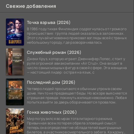
Свежие добавления
Точка взрыва (2026)
В 1986 году тихая Финляндия содрогнулась от громкого
происшествия: группа людей оказалась в заложниках.
Этот случай мгновенно приковал взгляды всей страны к
небольшому городу, где разворачивалась
Служебный роман (2026)
Джеки Круз, которую играет Дженнифер Лопес, стоит у
руля огромной авиакомпании «Air Cruz». Она входит в
число самых мощных фигур в своей сфере. Эта женщина
— настоящий лидер: острая на язык, с
Последний дом (2026)
Четверо людей просыпаются обычным утром в своем
доме. Ничто не предвещает беды. Но вскоре выясняется
страшная правда: покинуть жилище невозможно. Любая
попытка выйти за дверь оборачивается провалом.
Гонка животных (2026)
Мир погрузился во мрак тоталитарного режима.
Привычная всем лотерея обрела зловещий смысл:
теперь она определяет не обладателей выигрышных
билетов, а участников смертельного забега. Каждому