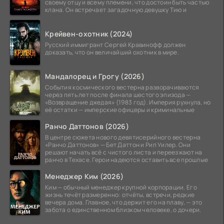
своему отцу и всему племени, что достоин быть частью
клана. Он встречает загадочную девушку Тию и
Крейвен-охотник (2024)
Русский иммигрант Сергей Кравинофф должен
доказать, что он величайший охотник в мире.
Мандалорец и Грогу (2026)
События космического вестерна разворачиваются
через пять лет после финала шестого эпизода —
«Возвращение джедая» (1983 год). Империя рухнула, но
её остатки — имперские офицеры и криминальные
Ранчо Даттонов (2026)
В центре сюжета нового девятисерийного вестерна
«Ранчо Даттонов» — Бет Даттон и Рип Уилер. Они
решают начать всё с чистого листа и переезжают на
ранчо в Техасе. Герои надеются оставить все прошлые
Менеджер Ким (2026)
Ким — обычный менеджер крупной корпорации. Его
жизнь течёт размеренно: отчёты, встречи, редкие
вечера дома. Главное, что держит его на плаву, — это
забота о единственном близком человеке, о дочери.