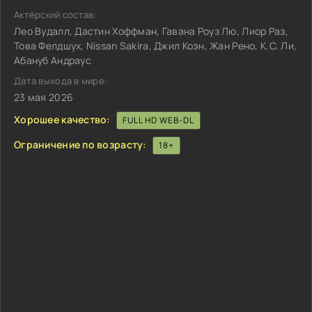
Актёрский состав:
Лео Вудалл, Дастин Хоффман, Гавана Роуз Лю, Лиор Раз,
Това Фелдшух, Nissan Sakira, Джил Коэн, Жан Рено, К.С. Ли,
Абануб Андраус
Дата выхода в мире:
23 мая 2026
Хорошее качество:
FULL HD WEB-DL
Ограничение по возрасту:
18+