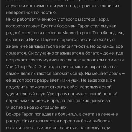
звучании инструмента и умеет подстраивать клавиши с
невероятной точностью.
Ники работает учеником у старого мастера Гарри,
которого играет Дастин Хоффман. Гарри стал ему как
родной отец, он и его жена Марла (в роли Това Фельдшуг)
вырастили Ники. Парень старается вести спокойную
жизнь и не ввязываться в неприятности. Но однажды всё
ломается. Он случайно оказывается в богатом доме, где
встречает группу мужчин во главе с человеком по имени
Ури (Лиор Раз). Эти люди притворяются охраной, а на
самом деле пытаются взломать сейф. Им мешает дрель —
её звук просто разрывает Ники уши. Не выдержав, он
подходит и помогает открыть сейф, используя свой
удивительный слух. Ури сразу понимает, какой ценный
перед ним человек, и предлагает лёгкие деньги за
участие в новых ограблениях.
Вскоре Гарри попадает в больницу, а счета за лечение
растут. Ники оказывается перед тяжёлым выбором:
остаться честным или согласиться на сделку ради