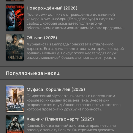
номеру
Новорождённый (2026)
После семи долгих лет, проведённых в одиночной
камере, Крис Ньюборн (Дэвид Оелоуо) выходит на
свободу, которая оказывается для него не
облегчением, а новым испытанием. Мир за пределами
тюремных стен
Обычаи (2025)
Журналист из Белграда приезжает в отдалённую
деревню. Его задача — подготовить материал о старой
водяной мельнице. Вокруг этого места ходят слухи:
рядом с мельницей бесследно пропадают туристы.
Популярные за месяц
Муфаса: Король Лев (2025)
Осиротевший Муфаса знакомится с наследником
королевских кровей по имени Така. Вместе они
отправляются в судьбоносное опасное путешествие,
которое проверит их дружбу на прочность.
Хищник: Планета смерти (2025)
Хищник Дек, изгнанный из клана, отправляется на
опасную планету Калиск. Он стремится доказать