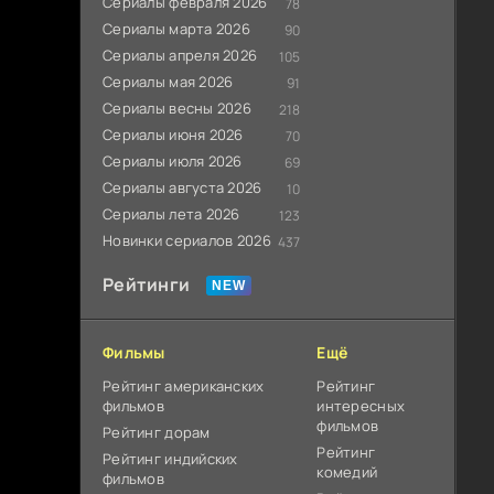
Сериалы февраля 2026
78
Сериалы марта 2026
90
Сериалы апреля 2026
105
Сериалы мая 2026
91
Сериалы весны 2026
218
Сериалы июня 2026
70
Сериалы июля 2026
69
Сериалы августа 2026
10
Сериалы лета 2026
123
Новинки сериалов 2026
437
Рейтинги
Фильмы
Ещё
Рейтинг американских
Рейтинг
фильмов
интересных
фильмов
Рейтинг дорам
Рейтинг
Рейтинг индийских
комедий
фильмов