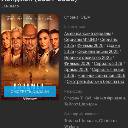
LANDMAN
Страна: США
Категории:
Американские сериалы
/
Сериалы 4K UHD
/
Сериалы
2025
/
Фильмы 2025
/
Драмы
2025
/
Сериалы весны 2025
/
Новинки сериалов 2025
/
Фильмы 2026
/
Сериалы 2026
/
Драмы 2026
/
Сериалы января
2026
/
Новинки сериалов 2026
/
Смотреть фильмы бесплатно
Режиссёр:
СМОТРЕТЬ ОНЛАЙН
Стефен Т. Кэй, Майкл Фридман,
Тейлор Шеридан
Сценарий написал:
Тейлор Шеридан, Christian
Wallace