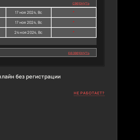
свернуть
17 ноя 2024, Вс
*
17 ноя 2024, Вс
*
24 ноя 2024, Вс
*
развернуть
лайн без регистрации
НЕ РАБОТАЕТ?