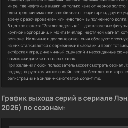
мире, где нефтяные вышки не только качают черное золото,
одни предприниматели завоёвывают территорию, другие укр
арену с разочарованием или чувством выполненного долга.
В центре сюжета "Землевладельца" — две ключевые фигуры
крупной корпорации, и Монти Миллер, нефтяной магнат, ко
регионе. Их личные и деловые отношения образуют сложную
из них сталкивается с серьезными вызовами и препятствиям
актёрская игра, динамичный сценарий и неожиданные сюже
самых ожидаемых на телеэкранах.
При желании любой пользователь может смотреть сериал Лэ
подряд на русском языке онлайн всегда бесплатно в хорошем
регистрации на онлайн-кинотеатре Zona-films.
График выхода серий в сериале Лэн
2026) по сезонам: