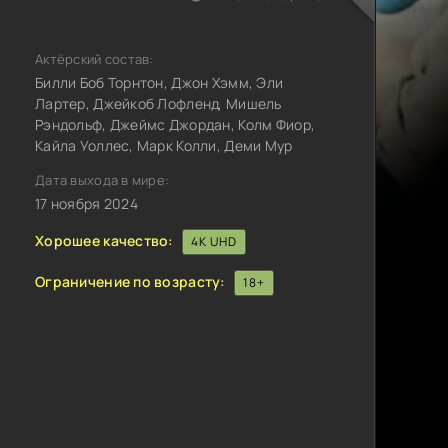
Актёрский состав:
Билли Боб Торнтон, Джон Хэмм, Эли
Лартер, Джейкоб Лофленд, Мишель
Рэндольф, Джеймс Джордан, Колм Фиор,
Кайла Уоллес, Марк Колли, Деми Мур
Дата выхода в мире:
17 ноября 2024
Хорошее качество:
4K UHD
Ограничение по возрасту:
18+