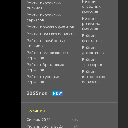
Рейтинг
Рейтинг корейских
страшных
фильмов
фильмов
Рейтинг корейских
Рейтинг
сериалов
реальных
Рейтинг русских фильмов
фильмов
Рейтинг русских сериалов
Рейтинг
Рейтинг зарубежных
фантастики
фильмов
Рейтинг
Рейтинг американских
детективов
сериалов
Рейтинг
Рейтинг британских
триллеров
сериалов
Рейтинг
Рейтинг турецких
интересных
сериалов
сериалов
2025 год
Новинки
Фильмы 2025
896
Фильмы весны 2025
145