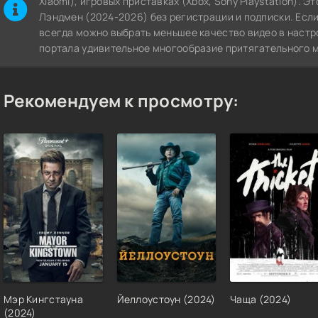
Xiaomi), игровых приставках (Xbox, Sony Playstation). Э
Лэндмен (2024-2026) без регистрации и подписки. Если
всегда можно выбрать меньшее качество видео в настр
портала удивительное многообразие притягательного м
Рекомендуем к просмотру:
Мэр Кингстауна
Йеллоустоун (2024)
Чаща (2024)
(2024)