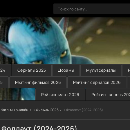
024
Сериалы 2025
Дорамы
Мультсериалы
25
Рейтинг фильмов 2026
Рейтинг сериалов 2026
Рейтинг март 2026
Рейтинг апрель 20
Фильмы онлайн
»
Фильмы 2025
» Фоллаут (2024-2026)
Фоллаут (2024-2026)