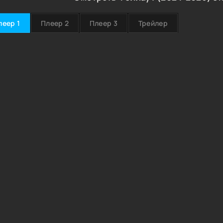
леер 1
Плеер 2
Плеер 3
Трейлер