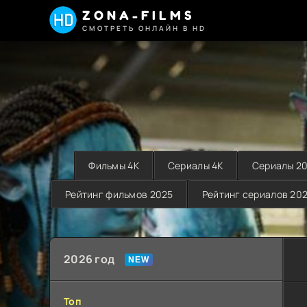
ZONA-FILMS
СМОТРЕТЬ ОНЛАЙН В HD
Фильмы 4K
Сериалы 4K
Сериалы 2
Рейтинг фильмов 2025
Рейтинг сериалов 20
2026 год
Топ