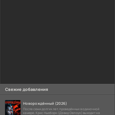
Свежие добавления
Новорождённый (2026)
После семи долгих лет, проведённых в одиночной
камере, Крис Ньюборн (Дэвид Оелоуо) выходит на