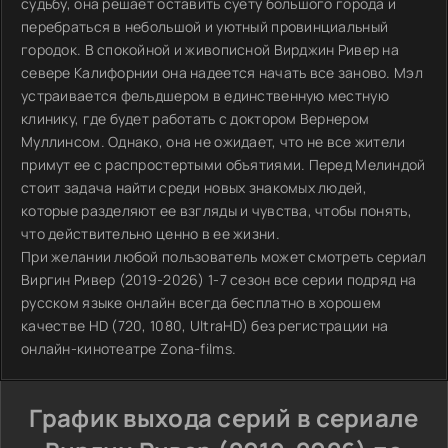
судьбу, она решает оставить суету большого города и
перебраться в небольшой и уютный провинциальный
городок. В спокойной и живописной Вирджин Ривер на
севере Калифорнии она надеется начать все заново. Мэл
устраивается фельдшером в единственную местную
клинику, где будет работать с доктором Вернером
Муллинсом. Однако, она не ожидает, что не все жители
примут ее с распростертыми объятиями. Перед Мелиндой
стоит задача найти среди новых знакомых людей,
которые разделяют ее взгляды и чувства, чтобы понять,
что действительно ценно в ее жизни.
При желании любой пользователь может смотреть сериал
Виргин Ривер (2019-2026) 1-7 сезон все серии подряд на
русском языке онлайн всегда бесплатно в хорошем
качестве HD (720, 1080, UltraHD) без регистрации на
онлайн-кинотеатре Zona-films.
График выхода серий в сериале