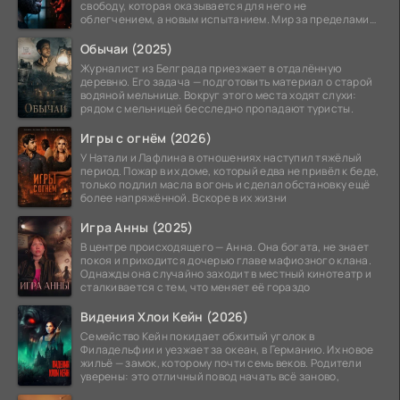
свободу, которая оказывается для него не
облегчением, а новым испытанием. Мир за пределами
тюремных стен
Обычаи (2025)
Журналист из Белграда приезжает в отдалённую
деревню. Его задача — подготовить материал о старой
водяной мельнице. Вокруг этого места ходят слухи:
рядом с мельницей бесследно пропадают туристы.
Игры с огнём (2026)
У Натали и Лафлина в отношениях наступил тяжёлый
период. Пожар в их доме, который едва не привёл к беде,
только подлил масла в огонь и сделал обстановку ещё
более напряжённой. Вскоре в их жизни
Игра Анны (2025)
В центре происходящего — Анна. Она богата, не знает
покоя и приходится дочерью главе мафиозного клана.
Однажды она случайно заходит в местный кинотеатр и
сталкивается с тем, что меняет её гораздо
Видения Хлои Кейн (2026)
Семейство Кейн покидает обжитый уголок в
Филадельфии и уезжает за океан, в Германию. Их новое
жильё — замок, которому почти семь веков. Родители
уверены: это отличный повод начать всё заново,