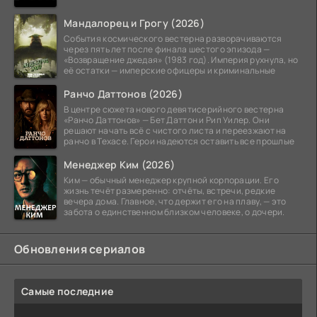
Мандалорец и Грогу (2026)
События космического вестерна разворачиваются
через пять лет после финала шестого эпизода —
«Возвращение джедая» (1983 год). Империя рухнула, но
её остатки — имперские офицеры и криминальные
Ранчо Даттонов (2026)
В центре сюжета нового девятисерийного вестерна
«Ранчо Даттонов» — Бет Даттон и Рип Уилер. Они
решают начать всё с чистого листа и переезжают на
ранчо в Техасе. Герои надеются оставить все прошлые
Менеджер Ким (2026)
Ким — обычный менеджер крупной корпорации. Его
жизнь течёт размеренно: отчёты, встречи, редкие
вечера дома. Главное, что держит его на плаву, — это
забота о единственном близком человеке, о дочери.
Обновления сериалов
Самые последние