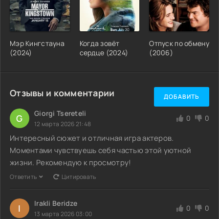
Мэр Кингстауна
Когда зовёт
Отпуск по обмену
(2024)
сердце (2024)
(2006)
Отзывы и комментарии
ДОБАВИТЬ
Giorgi Tsereteli
G
0
0
12 марта 2026 21:48
Интересный сюжет и отличная игра актеров.
Моментами чувствуешь себя частью этой уютной
жизни. Рекомендую к просмотру!
Ответить
Цитировать
Irakli Beridze
I
0
0
13 марта 2026 03:00