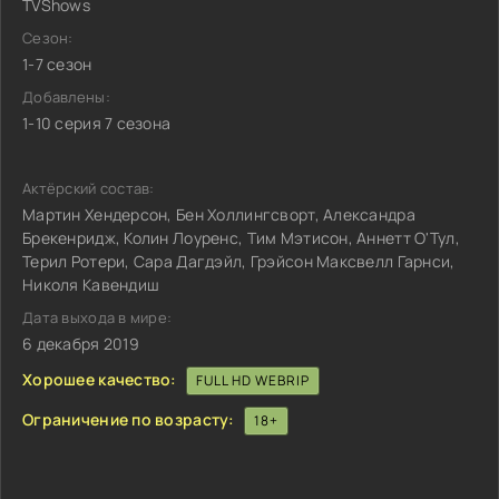
TVShows
Сезон:
1-7 сезон
Добавлены:
1-10 серия 7 сезона
Актёрский состав:
Мартин Хендерсон, Бен Холлингсворт, Александра
Брекенридж, Колин Лоуренс, Тим Мэтисон, Аннетт О'Тул,
Терил Ротери, Сара Дагдэйл, Грэйсон Максвелл Гарнси,
Николя Кавендиш
Дата выхода в мире:
6 декабря 2019
Хорошее качество:
FULL HD WEBRIP
Ограничение по возрасту:
18+