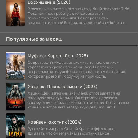
Восхищение (2026)
В разгар изнурительного зноя судебный психолог Габс
Фокс начинает работу в стенах закрытой
психиатрической клиники. Её направляют к
семнадцатилетней Бетани, осуждённой за убийство
матери. Девушка
Популярные за месяц
Муфаса: Король Лев (2025)
Осиротевший Муфаса знакомится с наследником
королевских кровей по имени Така. Вместе они
отправляются в судьбоносное опасное путешествие,
которое проверит их дружбу на прочность.
Хищник: Планета смерти (2025)
Хищник Дек, изгнанный из клана, отправляется на
опасную планету Калиск. Он стремится доказать
своему отцу и всему племени, что достоин быть частью
клана. Он встречает загадочную девушку Тию и
Крейвен-охотник (2024)
Русский иммигрант Сергей Кравинофф должен
доказать, что он величайший охотник в мире.