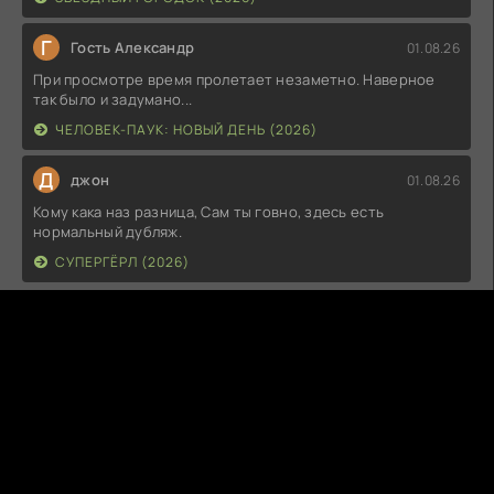
Г
Гость Александр
01.08.26
При просмотре время пролетает незаметно. Наверное
так было и задумано...
ЧЕЛОВЕК-ПАУК: НОВЫЙ ДЕНЬ (2026)
Д
джон
01.08.26
Кому кака наз разница, Сам ты говно, здесь есть
нормальный дубляж.
СУПЕРГЁРЛ (2026)