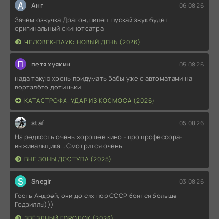
А
Анг
06.08.26
Зачем озвучка Драгон, пипец, пускай звук будет
оригинальный с кинотеатра
ЧЕЛОВЕК-ПАУК: НОВЫЙ ДЕНЬ (2026)
П
петя хуякин
05.08.26
нада такую хрень придумать бабы уже с автоматами на
верталёте детишьки
КАТАСТРОФА. УДАР ИЗ КОСМОСА (2026)
staf
05.08.26
На редкость очень хорошее кино - про профессора-
выживальщика... Смотрится очень
ВНЕ ЗОНЫ ДОСТУПА (2025)
S
Snegir
03.08.26
Гость Андрей, они до сих пор СССР боятся больше
Годзиллы)))
ЗВЁЗДНЫЙ ГОРОДОК (2026)