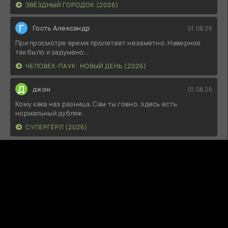
ЗВЁЗДНЫЙ ГОРОДОК (2026)
Г
Гость Александр
01.08.26
При просмотре время пролетает незаметно. Наверное
так было и задумано...
ЧЕЛОВЕК-ПАУК: НОВЫЙ ДЕНЬ (2026)
Д
джон
01.08.26
Кому кака наз разница, Сам ты говно, здесь есть
нормальный дубляж.
СУПЕРГЁРЛ (2026)