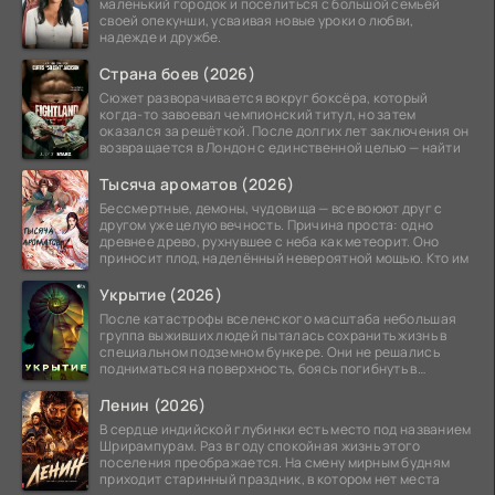
маленький городок и поселиться с большой семьёй
своей опекунши, усваивая новые уроки о любви,
надежде и дружбе.
Страна боев (2026)
Сюжет разворачивается вокруг боксёра, который
когда-то завоевал чемпионский титул, но затем
оказался за решёткой. После долгих лет заключения он
возвращается в Лондон с единственной целью — найти
Тысяча ароматов (2026)
Бессмертные, демоны, чудовища — все воюют друг с
другом уже целую вечность. Причина проста: одно
древнее древо, рухнувшее с неба как метеорит. Оно
приносит плод, наделённый невероятной мощью. Кто им
Укрытие (2026)
После катастрофы вселенского масштаба небольшая
группа выживших людей пыталась сохранить жизнь в
специальном подземном бункере. Они не решались
подниматься на поверхность, боясь погибнуть в
страшных
Ленин (2026)
В сердце индийской глубинки есть место под названием
Шрирампурам. Раз в году спокойная жизнь этого
поселения преображается. На смену мирным будням
приходит старинный праздник, в котором нет места