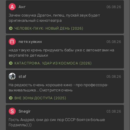
А
Анг
06.08.26
Зачем озвучка Драгон, пипец, пускай звук будет
оригинальный с кинотеатра
ЧЕЛОВЕК-ПАУК: НОВЫЙ ДЕНЬ (2026)
П
петя хуякин
05.08.26
нада такую хрень придумать бабы уже с автоматами на
верталёте детишьки
КАТАСТРОФА. УДАР ИЗ КОСМОСА (2026)
staf
05.08.26
На редкость очень хорошее кино - про профессора-
выживальщика... Смотрится очень
ВНЕ ЗОНЫ ДОСТУПА (2025)
S
Snegir
03.08.26
Гость Андрей, они до сих пор СССР боятся больше
Годзиллы)))