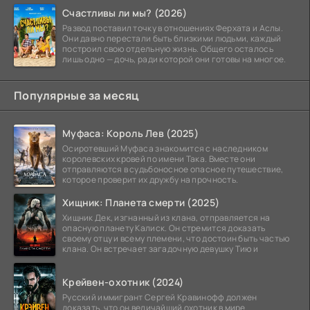
Счастливы ли мы? (2026)
Развод поставил точку в отношениях Ферхата и Аслы.
Они давно перестали быть близкими людьми, каждый
построил свою отдельную жизнь. Общего осталось
лишь одно — дочь, ради которой они готовы на многое.
Популярные за месяц
Муфаса: Король Лев (2025)
Осиротевший Муфаса знакомится с наследником
королевских кровей по имени Така. Вместе они
отправляются в судьбоносное опасное путешествие,
которое проверит их дружбу на прочность.
Хищник: Планета смерти (2025)
Хищник Дек, изгнанный из клана, отправляется на
опасную планету Калиск. Он стремится доказать
своему отцу и всему племени, что достоин быть частью
клана. Он встречает загадочную девушку Тию и
Крейвен-охотник (2024)
Русский иммигрант Сергей Кравинофф должен
доказать, что он величайший охотник в мире.