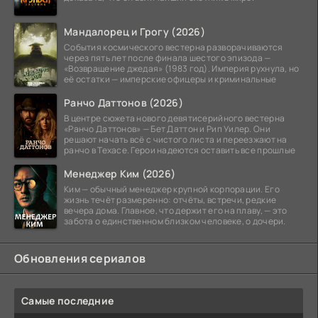
Мандалорец и Грогу (2026)
События космического вестерна разворачиваются
через пять лет после финала шестого эпизода —
«Возвращение джедая» (1983 год). Империя рухнула, но
её остатки — имперские офицеры и криминальные
Ранчо Даттонов (2026)
В центре сюжета нового девятисерийного вестерна
«Ранчо Даттонов» — Бет Даттон и Рип Уилер. Они
решают начать всё с чистого листа и переезжают на
ранчо в Техасе. Герои надеются оставить все прошлые
Менеджер Ким (2026)
Ким — обычный менеджер крупной корпорации. Его
жизнь течёт размеренно: отчёты, встречи, редкие
вечера дома. Главное, что держит его на плаву, — это
забота о единственном близком человеке, о дочери.
Обновления сериалов
Самые последние