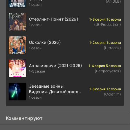
(AniDUB)
1 сезон
Стерлинг-Поинт (2026)
1-8 серия 1 сезона
(LE-Production)
1 сезон
Осколки (2026)
1-2 серия 1 сезона
(Ultradox)
1 сезон
Анна медиум (2021-2026)
1-4 серия 5 сезона
(Не требуется)
1-5 сезон
Звёздные войны:
1-8 серия 1 сезона
Видения. Девятый джедай
(Coldfilm)
(2026)
1 сезон
Комментируют