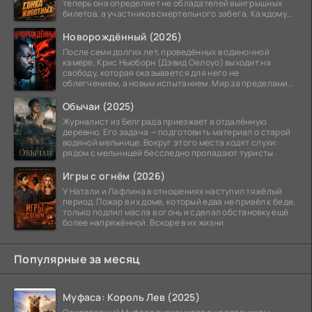
теперь она определяет не обладателей выигрышных
билетов, а участников смертельного забега. Каждому
номеру
Новорождённый (2026)
После семи долгих лет, проведённых в одиночной
камере, Крис Ньюборн (Дэвид Оелоуо) выходит на
свободу, которая оказывается для него не
облегчением, а новым испытанием. Мир за пределами
тюремных стен
Обычаи (2025)
Журналист из Белграда приезжает в отдалённую
деревню. Его задача — подготовить материал о старой
водяной мельнице. Вокруг этого места ходят слухи:
рядом с мельницей бесследно пропадают туристы.
Игры с огнём (2026)
У Натали и Лафлина в отношениях наступил тяжёлый
период. Пожар в их доме, который едва не привёл к беде,
только подлил масла в огонь и сделал обстановку ещё
более напряжённой. Вскоре в их жизни
Популярные за месяц
Муфаса: Король Лев (2025)