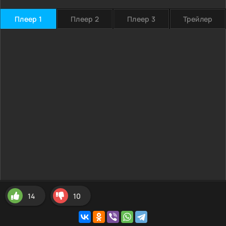
Плеер 1
Плеер 2
Плеер 3
Трейлер
14
10