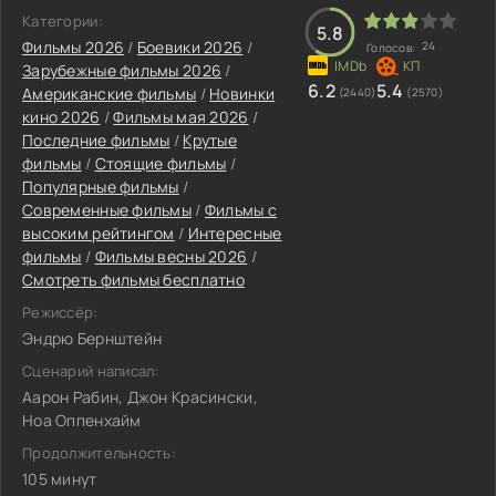
Категории:
5.8
Фильмы 2026
/
Боевики 2026
/
24
Голосов:
Зарубежные фильмы 2026
/
6.2
5.4
Американские фильмы
/
Новинки
(2440)
(2570)
кино 2026
/
Фильмы мая 2026
/
Последние фильмы
/
Крутые
фильмы
/
Стоящие фильмы
/
Популярные фильмы
/
Современные фильмы
/
Фильмы с
высоким рейтингом
/
Интересные
фильмы
/
Фильмы весны 2026
/
Смотреть фильмы бесплатно
Режиссёр:
Эндрю Бернштейн
Сценарий написал:
Аарон Рабин, Джон Красински,
Ноа Оппенхайм
Продолжительность:
105 минут