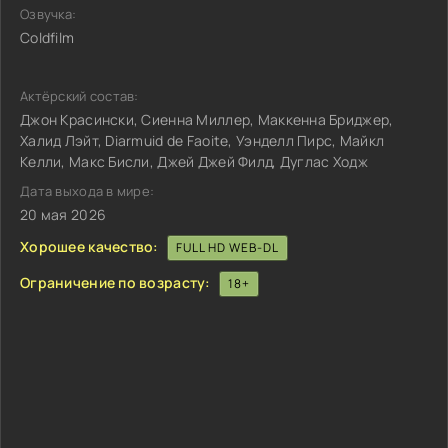
Озвучка:
Coldfilm
Актёрский состав:
Джон Красински, Сиенна Миллер, Маккенна Бриджер,
Халид Лэйт, Diarmuid de Faoite, Уэнделл Пирс, Майкл
Келли, Макс Бисли, Джей Джей Филд, Дуглас Ходж
Дата выхода в мире:
20 мая 2026
Хорошее качество:
FULL HD WEB-DL
Ограничение по возрасту:
18+