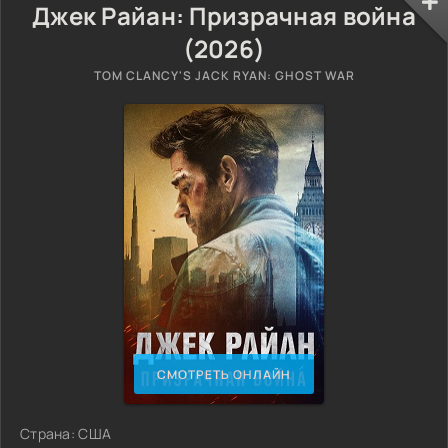
Джек Райан: Призрачная война
(2026)
TOM CLANCY'S JACK RYAN: GHOST WAR
СМОТРЕТЬ ОНЛАЙН
Страна: США