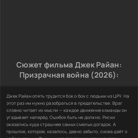
Сюжет фильма Джек Райан:
Призрачная война (2026):
Джек Райан опять трудится бок о бок с людьми из ЦРУ. На
этот раз им нужно разобраться в предательстве. Враг
словно читает их мысли — каждое движение команды он
угадывает наперёд. Ошибок быть не должно. Риски
оказались куда страшнее самых смелых догадок. А
прошлое, которое, казалось, давно забыто, снова даёт о