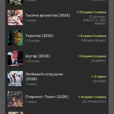
1-33 серия 1 сезона
Тысяча ароматов (2026)
(Субтитры,
DubLik.TV, Light
1 сезон
Breeze)
Укрытие (2026)
1-6 серия 3 сезона
(HDrezka Studio)
1-3 сезон
Шугар (2026)
1-8 серия 2 сезона
(Coldfilm)
1-2 сезон
Любимый сотрудник
1-2 серия
(2026)
(AniDUB)
1 сезон
Стерлинг-Поинт (2026)
1-8 серия 1 сезона
(LE-Production)
1 сезон