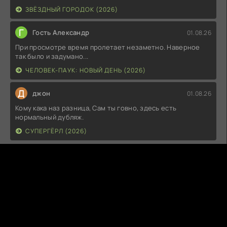
ЗВЁЗДНЫЙ ГОРОДОК (2026)
Г
Гость Александр
01.08.26
При просмотре время пролетает незаметно. Наверное
так было и задумано...
ЧЕЛОВЕК-ПАУК: НОВЫЙ ДЕНЬ (2026)
Д
джон
01.08.26
Кому кака наз разница, Сам ты говно, здесь есть
нормальный дубляж.
СУПЕРГЁРЛ (2026)