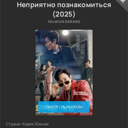
Неприятно познакомиться
(2025)
YALMIUN SARANG
СМОТРЕТЬ ОНЛАЙН
Страна: Корея Южная