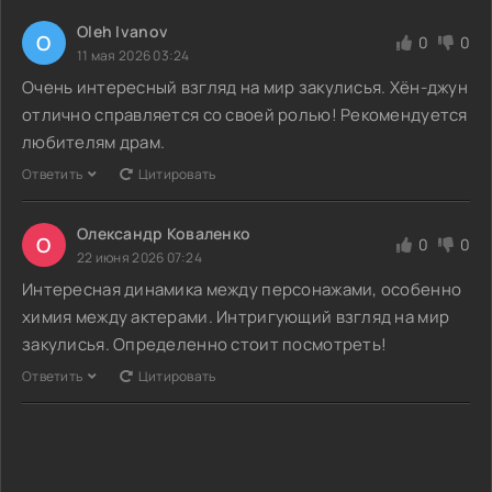
Oleh Ivanov
O
0
0
11 мая 2026 03:24
Очень интересный взгляд на мир закулисья. Хён-джун
отлично справляется со своей ролью! Рекомендуется
любителям драм.
Ответить
Цитировать
Олександр Коваленко
О
0
0
22 июня 2026 07:24
Интересная динамика между персонажами, особенно
химия между актерами. Интригующий взгляд на мир
закулисья. Определенно стоит посмотреть!
Ответить
Цитировать