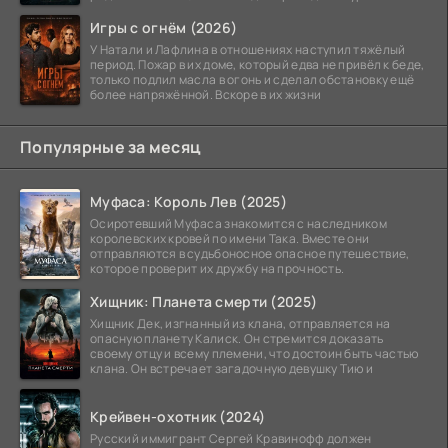
Игры с огнём (2026)
У Натали и Лафлина в отношениях наступил тяжёлый
период. Пожар в их доме, который едва не привёл к беде,
только подлил масла в огонь и сделал обстановку ещё
более напряжённой. Вскоре в их жизни
Популярные за месяц
Муфаса: Король Лев (2025)
Осиротевший Муфаса знакомится с наследником
королевских кровей по имени Така. Вместе они
отправляются в судьбоносное опасное путешествие,
которое проверит их дружбу на прочность.
Хищник: Планета смерти (2025)
Хищник Дек, изгнанный из клана, отправляется на
опасную планету Калиск. Он стремится доказать
своему отцу и всему племени, что достоин быть частью
клана. Он встречает загадочную девушку Тию и
Крейвен-охотник (2024)
Русский иммигрант Сергей Кравинофф должен