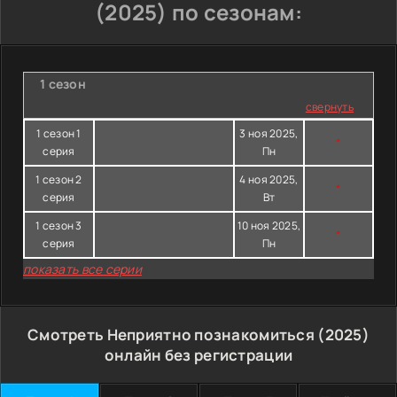
(2025) по сезонам:
1 сезон
свернуть
1 сезон 1
3 ноя 2025,
*
серия
Пн
1 сезон 2
4 ноя 2025,
*
серия
Вт
1 сезон 3
10 ноя 2025,
*
серия
Пн
показать все серии
Смотреть Неприятно познакомиться (2025)
онлайн без регистрации