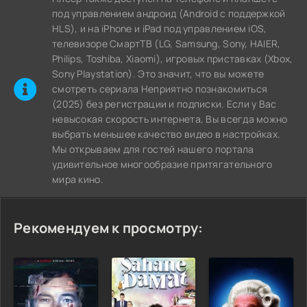
под управлением андроид (Android с поддержкой
HLS), и на iPhone и iPad под управлением iOS,
телевизоре СмартТВ (LG, Samsung, Sony, HAIER,
Philips, Toshiba, Xiaomi), игровых приставках (Xbox,
Sony Playstation). Это значит, что вы можете
cмотреть сериала Неприятно познакомиться
(2025) без регистрации и подписки. Если у Вас
невысокая скорость интернета, Вы всегда можно
выбрать меньшее качество видео в настройках.
Мы открываем для гостей нашего портала
удивительное многообразие притягательного
мира кино.
Рекомендуем к просмотру: