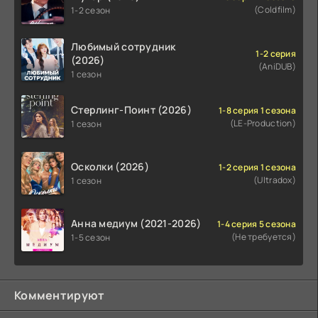
(Coldfilm)
1-2 сезон
Любимый сотрудник
1-2 серия
(2026)
(AniDUB)
1 сезон
Стерлинг-Поинт (2026)
1-8 серия 1 сезона
(LE-Production)
1 сезон
Осколки (2026)
1-2 серия 1 сезона
(Ultradox)
1 сезон
Анна медиум (2021-2026)
1-4 серия 5 сезона
(Не требуется)
1-5 сезон
Комментируют