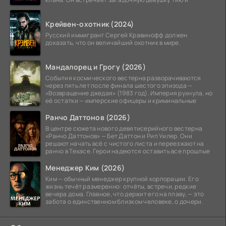
Крейвен-охотник (2024)
Русский иммигрант Сергей Кравинофф должен
доказать, что он величайший охотник в мире.
Мандалорец и Грогу (2026)
События космического вестерна разворачиваются
через пять лет после финала шестого эпизода —
«Возвращение джедая» (1983 год). Империя рухнула, но
её остатки — имперские офицеры и криминальные
Ранчо Даттонов (2026)
В центре сюжета нового девятисерийного вестерна
«Ранчо Даттонов» — Бет Даттон и Рип Уилер. Они
решают начать всё с чистого листа и переезжают на
ранчо в Техасе. Герои надеются оставить все прошлые
Менеджер Ким (2026)
Ким — обычный менеджер крупной корпорации. Его
жизнь течёт размеренно: отчёты, встречи, редкие
вечера дома. Главное, что держит его на плаву, — это
забота о единственном близком человеке, о дочери.