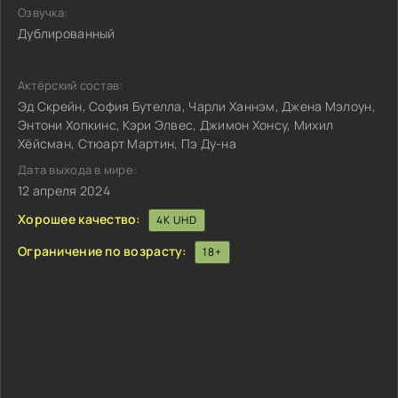
Озвучка:
Дублированный
Актёрский состав:
Эд Скрейн, София Бутелла, Чарли Ханнэм, Джена Мэлоун,
Энтони Хопкинс, Кэри Элвес, Джимон Хонсу, Михил
Хёйсман, Стюарт Мартин, Пэ Ду-на
Дата выхода в мире:
12 апреля 2024
Хорошее качество:
4K UHD
Ограничение по возрасту:
18+