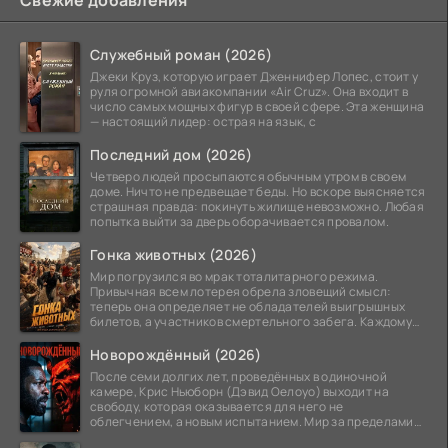
Свежие добавления
Служебный роман (2026)
Джеки Круз, которую играет Дженнифер Лопес, стоит у
руля огромной авиакомпании «Air Cruz». Она входит в
число самых мощных фигур в своей сфере. Эта женщина
— настоящий лидер: острая на язык, с
Последний дом (2026)
Четверо людей просыпаются обычным утром в своем
доме. Ничто не предвещает беды. Но вскоре выясняется
страшная правда: покинуть жилище невозможно. Любая
попытка выйти за дверь оборачивается провалом.
Гонка животных (2026)
Мир погрузился во мрак тоталитарного режима.
Привычная всем лотерея обрела зловещий смысл:
теперь она определяет не обладателей выигрышных
билетов, а участников смертельного забега. Каждому
номеру
Новорождённый (2026)
После семи долгих лет, проведённых в одиночной
камере, Крис Ньюборн (Дэвид Оелоуо) выходит на
свободу, которая оказывается для него не
облегчением, а новым испытанием. Мир за пределами
тюремных стен