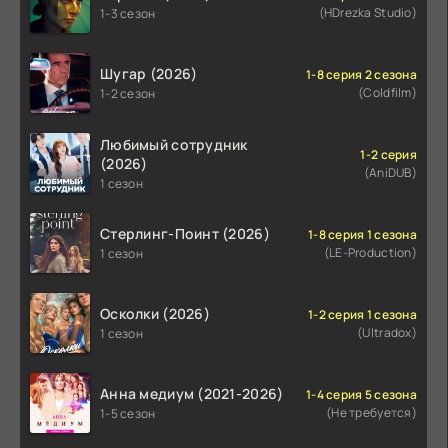
(HDrezka Studio)
1-3 сезон
Шугар (2026)
1-8 серия 2 сезона
(Coldfilm)
1-2 сезон
Любимый сотрудник
1-2 серия
(2026)
(AniDUB)
1 сезон
Стерлинг-Поинт (2026)
1-8 серия 1 сезона
(LE-Production)
1 сезон
Осколки (2026)
1-2 серия 1 сезона
(Ultradox)
1 сезон
Анна медиум (2021-2026)
1-4 серия 5 сезона
(Не требуется)
1-5 сезон