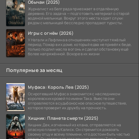
Обычаи (2025)
Журналист из Белграда приезжает в отдалённую
деревню. Его задача — подготовить материал о старой
водяной мельнице. Вокруг этого места ходят слухи:
рядом с мельницей бесследно пропадают туристы.
Игры с огнём (2026)
У Натали и Лафлина в отношениях наступил тяжёлый
период. Пожар в их доме, который едва не привёл к беде,
только подлил масла в огонь и сделал обстановку ещё
более напряжённой. Вскоре в их жизни
Популярные за месяц
Муфаса: Король Лев (2025)
Осиротевший Муфаса знакомится с наследником
королевских кровей по имени Така. Вместе они
отправляются в судьбоносное опасное путешествие,
которое проверит их дружбу на прочность.
Хищник: Планета смерти (2025)
Хищник Дек, изгнанный из клана, отправляется на
опасную планету Калиск. Он стремится доказать
своему отцу и всему племени, что достоин быть частью
клана. Он встречает загадочную девушку Тию и